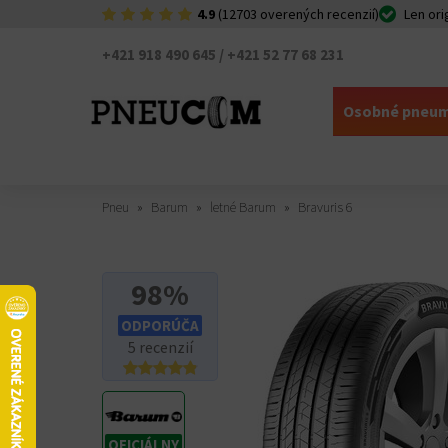
4.9
(12703 overených recenzií)
Len ori
+421 918 490 645 / +421 52 77 68 231
Osobné pneum
Pneu
Barum
letné Barum
Bravuris 6
98%
ODPORÚČA
5 recenzií
OFICIÁLNY