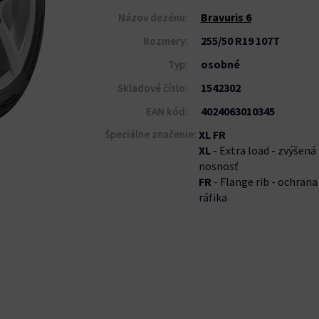
Bravuris 6
Názov dezénu:
255/50 R19 107T
Rozmery:
osobné
Typ:
1542302
Skladové číslo:
4024063010345
EAN kód:
Špeciálne značenie:
XL FR
XL
- Extra load - zvýšená
nosnosť
FR
- Flange rib - ochrana
ráfika