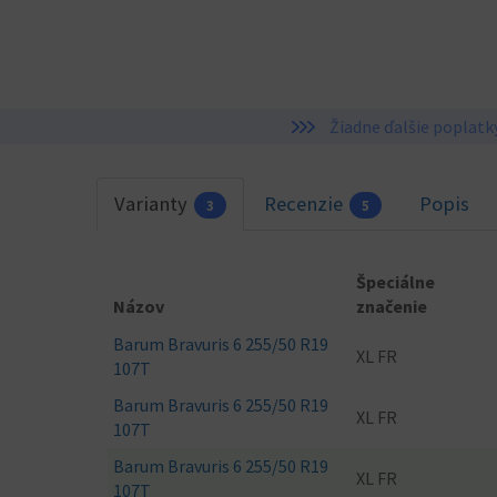
Žiadne ďalšie poplatk
Varianty
Recenzie
Popis
3
5
Špeciálne
Názov
značenie
Barum Bravuris 6 255/50 R19
XL FR
107T
Barum Bravuris 6 255/50 R19
XL FR
107T
Barum Bravuris 6 255/50 R19
XL FR
107T