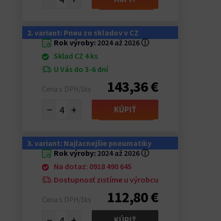
2. variant: Pneu zo skladov v CZ
Rok výroby:
2024 až 2026
ⓘ
Sklad CZ 4 ks
U Vás do 3-6 dní
143,36 €
Cena s DPH/1ks
−
+
KÚPIŤ
3. variant: Najlacnejšie pneumatiky
Rok výroby:
2024 až 2026
ⓘ
Na dotaz: 0918 490 645
Dostupnosť zistíme u výrobcu
112,80 €
Cena s DPH/1ks
−
+
KÚPIŤ