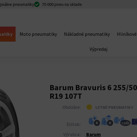
ginálne pneumatiky
70 000 pneu na sklade
atiky
Moto pneumatiky
Nákladné pneumatiky
Hliníkové
Výpredaj
Barum Bravuris 6 255/5
R19 107T
Obdobie:
LETNÉ PNEUMATIKY
db
B
B
72
Štítok:
Barum
Výrobca: