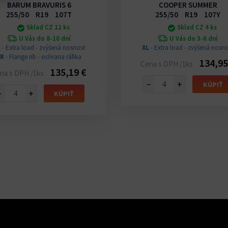
BARUM BRAVURIS 6
COOPER SUMMER
255/50 R19 107T
255/50 R19 107Y
Sklad CZ 12 ks
Sklad CZ 4 ks
U Vás do 8-10 dní
U Vás do 3-6 dní
L
- Extra load - zvýšená nosnosť
XL
- Extra load - zvýšená nosno
FR
- Flange rib - ochrana ráfika
134,95
Cena s DPH /1ks
135,19 €
na s DPH /1ks
−
+
KÚPIŤ
−
+
KÚPIŤ