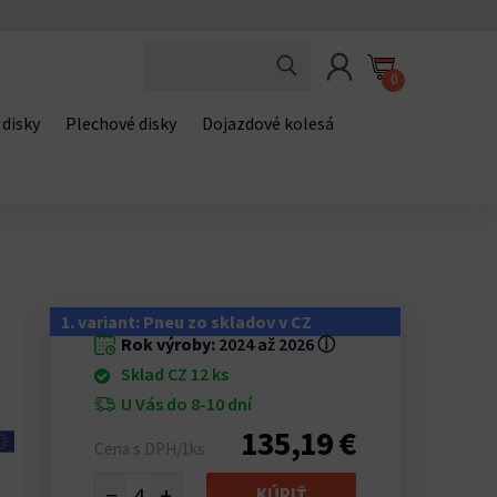
0
 disky
Plechové disky
Dojazdové kolesá
0
1. variant: Pneu zo skladov v CZ
Rok výroby:
2024 až 2026
ⓘ
Sklad CZ 12 ks
U Vás do 8-10 dní
135,19 €
Cena s DPH/1ks
−
+
KÚPIŤ