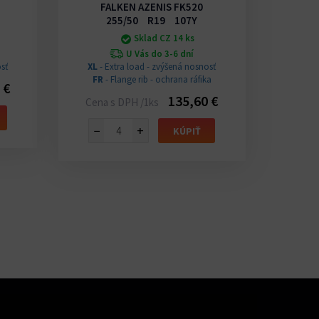
FALKEN AZENIS FK520
BFGOO
255/50 R19 107Y
Sklad CZ 14 ks
U Vás do 3-6 dní
sť
XL
- Extra load - zvýšená nosnosť
Cena 
FR
- Flange rib - ochrana ráfika
 €
135,60 €
Cena s DPH /1ks
−
−
+
KÚPIŤ