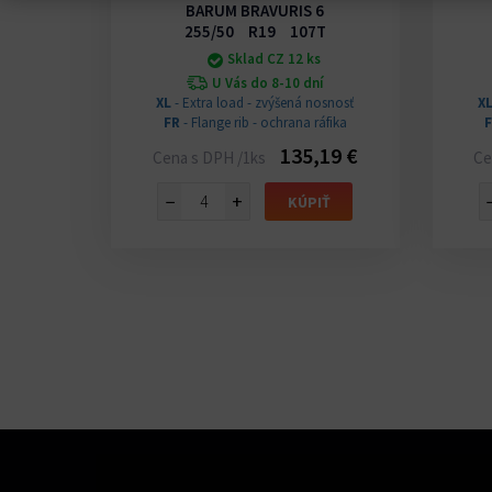
BARUM BRAVURIS 6
V
255/50 R19 107T
Sklad CZ 12 ks
U Vás do 8-10 dní
XL
- Extra load - zvýšená nosnosť
X
42 €
FR
- Flange rib - ochrana ráfika
135,19 €
Cena s DPH /1ks
Ce
IŤ
−
+
KÚPIŤ