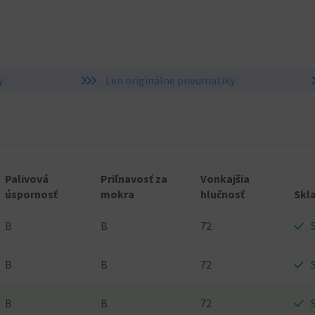
y
Len originálne pneumatiky
Palivová
Priľnavosť za
Vonkajšia
úspornosť
mokra
hlučnosť
Skl
B
B
72
B
B
72
B
B
72