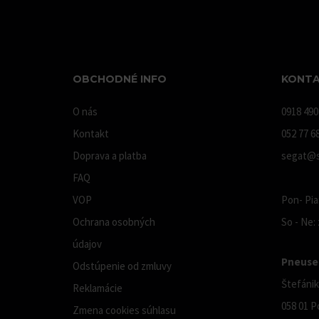
OBCHODNÉ INFO
KONTA
O nás
0918 490
Kontakt
052 77 6
Doprava a platba
segat@s
FAQ
VOP
Pon- Pia:
Ochrana osobných
So - Ne:
údajov
Pneuser
Odstúpenie od zmluvy
Štefánik
Reklamácie
058 01 P
Zmena cookies súhlasu