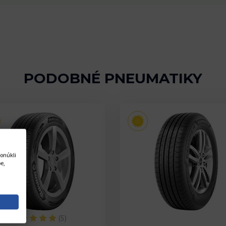
PODOBNÉ PNEUMATIKY
onúkli
e,
(5)