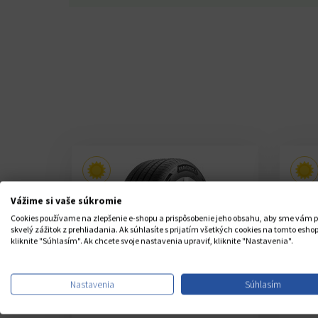
Vážime si vaše súkromie
Cookies používame na zlepšenie e-shopu a prispôsobenie jeho obsahu, aby sme vám p
skvelý zážitok z prehliadania. Ak súhlasíte s prijatím všetkých cookies na tomto eshop
kliknite "Súhlasím". Ak chcete svoje nastavenia upraviť, kliknite "Nastavenia".
Nastavenia
Súhlasím
(5)