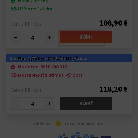
Na sklade 7 ks
U Vás do 1-2 dní
108,90 €
Cena s DPH/1ks
−
+
KÚPIŤ
2. variant: Pneu zo skladov výrobcu
Rok výroby:
2024 až 2026
ⓘ
Na dotaz: 0918 490 645
Dostupnosť zistíme u výrobcu
118,20 €
Cena s DPH/1ks
−
+
KÚPIŤ
Obdobie:
LETNÉ PNEUMATIKY