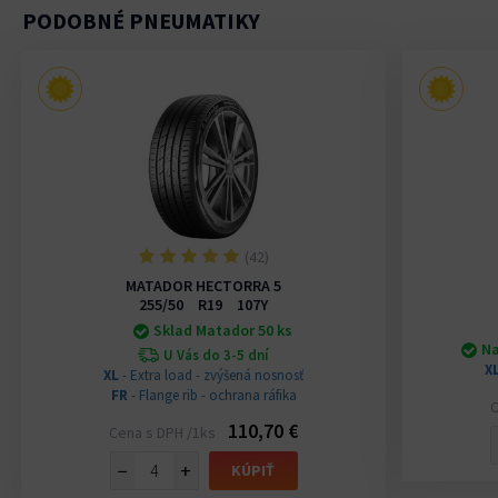
PODOBNÉ PNEUMATIKY
(42)
MATADOR HECTORRA 5
255/50 R19 107Y
Sklad Matador 50 ks
Na
U Vás do 3-5 dní
X
XL
- Extra load - zvýšená nosnosť
FR
- Flange rib - ochrana ráfika
C
110,70 €
Cena s DPH /1ks
−
+
KÚPIŤ