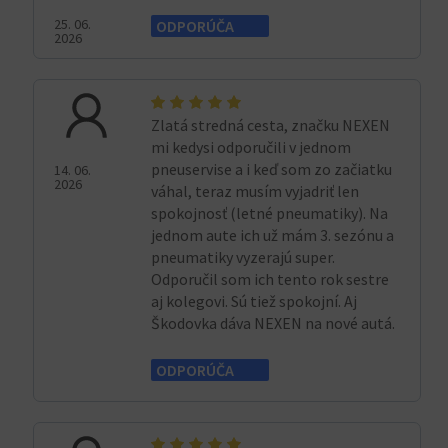
25. 06.
ODPORÚČA
2026
Zlatá stredná cesta, značku NEXEN
mi kedysi odporučili v jednom
pneuservise a i keď som zo začiatku
14. 06.
2026
váhal, teraz musím vyjadriť len
spokojnosť (letné pneumatiky). Na
jednom aute ich už mám 3. sezónu a
pneumatiky vyzerajú super.
Odporučil som ich tento rok sestre
aj kolegovi. Sú tiež spokojní. Aj
Škodovka dáva NEXEN na nové autá.
ODPORÚČA