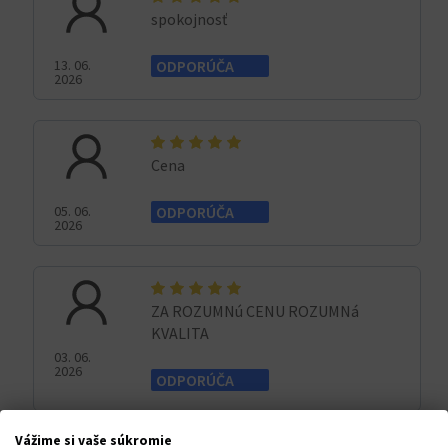
spokojnosť
13. 06.
ODPORÚČA
2026
Cena
05. 06.
ODPORÚČA
2026
ZA ROZUMNú CENU ROZUMNá
KVALITA
03. 06.
2026
ODPORÚČA
Vážime si vaše súkromie