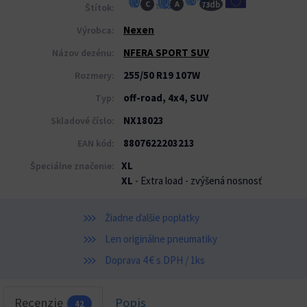
db
C
A
73
Štítok:
Nexen
Výrobca:
NFERA SPORT SUV
Názov dezénu:
255/50 R19 107W
Rozmery:
off-road, 4x4, SUV
Typ:
NX18023
Skladové číslo:
8807622203213
EAN kód:
XL
Špeciálne značenie:
XL
- Extra load - zvýšená nosnosť
Žiadne ďalšie poplatky
Len originálne pneumatiky
Doprava 4 € s DPH / 1ks
Recenzie
Popis
42