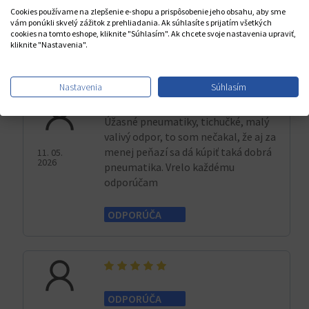
Cookies používame na zlepšenie e-shopu a prispôsobenie jeho obsahu, aby sme
Cena
vám ponúkli skvelý zážitok z prehliadania. Ak súhlasíte s prijatím všetkých
cookies na tomto eshope, kliknite "Súhlasím". Ak chcete svoje nastavenia upraviť,
kliknite "Nastavenia".
13. 05.
2026
Nastavenia
Súhlasím
Úžasné pneumatiky, tichučké, malý
valivý odpor, to som nečakal, že aj za
menej peňazí sa dá kúpiť taká dobrá
11. 05.
2026
pneumatika. Vrelo každému
odporúčam
ODPORÚČA
ODPORÚČA