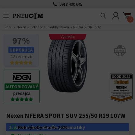
0918 490 645
0
Pneu
Nexen
Letné pneumatiky Nexen
NFERA SPORT SUV
Výpredaj
97%
ODPORÚČA
42 recenzií
AUTORIZOVANÝ
predajca
Nexen NFERA SPORT SUV 255/50 R19 107W
1. variant: Najlacnejšie pneumatiky
Rok výroby:
Marec 2026