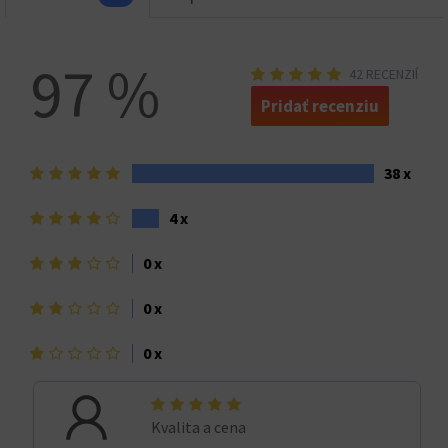
97 %
42 RECENZIÍ
Pridať recenziu
5
38 x
hviezdičiek>
4
4 x
hviezdičky
3
0 x
hviezdičky
2
0 x
hviezdičky
1
0 x
hviezdička>
Kvalita a cena