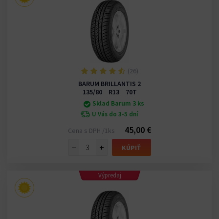
(26)
BARUM BRILLANTIS 2
135/80 R13 70T
Sklad Barum 3 ks
U Vás do 3-5 dní
45,00 €
Cena s DPH /1ks
−
+
KÚPIŤ
Výpredaj