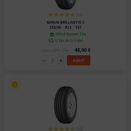
(26)
BARUM BRILLANTIS 2
155/65 R13 73T
Sklad Barum 2 ks
U Vás do 3-5 dní
48,90 €
Cena s DPH /1ks
−
+
KÚPIŤ
(26)