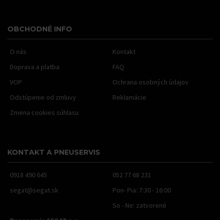
OBCHODNÉ INFO
O nás
Kontakt
Doprava a platba
FAQ
VOP
Ochrana osobných údajov
Odstúpenie od zmluvy
Reklamácie
Zmena cookies súhlasu
KONTAKT A PNEUSERVIS
0918 490 645
052 77 68 231
segat@segat.sk
Pon- Pia: 7:30 - 16:00
So - Ne: zatvorené