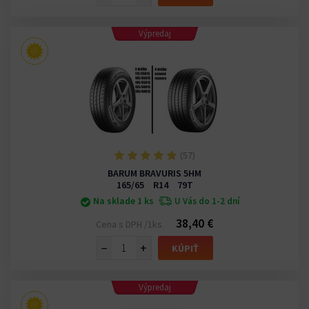
Výpredaj
(57)
BARUM BRAVURIS 5HM
165/65 R14 79T
Na sklade 1 ks
U Vás do 1-2 dní
38,40 €
Cena s DPH /1ks
−
+
KÚPIŤ
Výpredaj