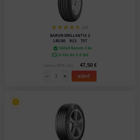
(26)
BARUM BRILLANTIS 2
145/80 R13 75T
Sklad Barum 3 ks
U Vás do 3-5 dní
47,50 €
Cena s DPH /1ks
−
+
KÚPIŤ