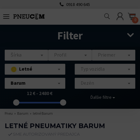
0918 490 645
0
Filter
Šírka
Profil
Priemer
Letné
Typ vozidla
Barum
Dezén
12 € - 2480 €
Ďalšie filtre
Pneu
Barum
letné Barum
LETNÉ PNEUMATIKY BARUM
SME AUTORIZOVANÝ PREDAJCA