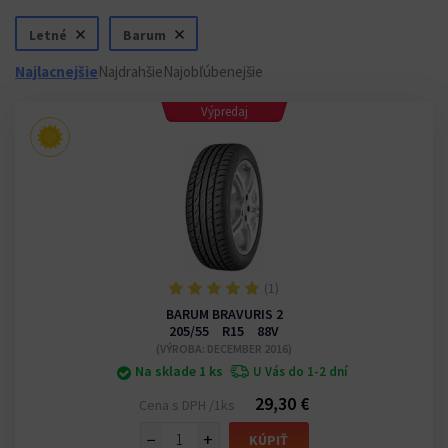
Letné
Barum
Najlacnejšie
Najdrahšie
Najobľúbenejšie
Výpredaj
(1)
BARUM BRAVURIS 2
205/55 R15 88V
(VÝROBA: DECEMBER 2016)
Na sklade 1 ks
U Vás do 1-2 dní
29,30 €
Cena s DPH /1ks
−
+
KÚPIŤ