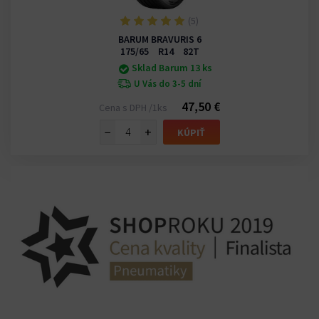
(5)
BARUM BRAVURIS 6
175/65 R14 82T
Sklad Barum 13 ks
U Vás do 3-5 dní
47,50 €
Cena s DPH /1ks
−
+
KÚPIŤ