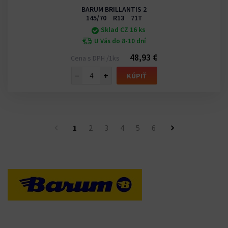
BARUM BRILLANTIS 2
145/70 R13 71T
Sklad CZ 16 ks
U Vás do 8-10 dní
48,93 €
Cena s DPH /1ks
−
+
KÚPIŤ
1
2
3
4
5
6