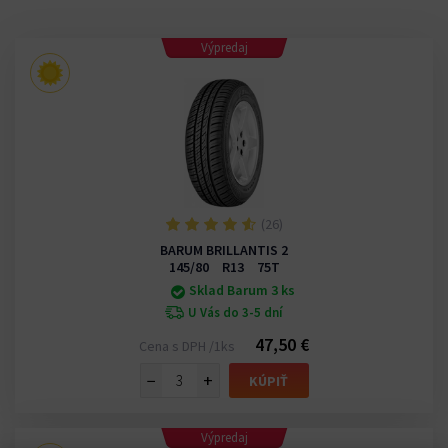
Výpredaj
(26)
BARUM BRILLANTIS 2
145/80 R13 75T
Sklad Barum 3 ks
U Vás do 3-5 dní
47,50 €
Cena s DPH /1ks
−
+
KÚPIŤ
Výpredaj