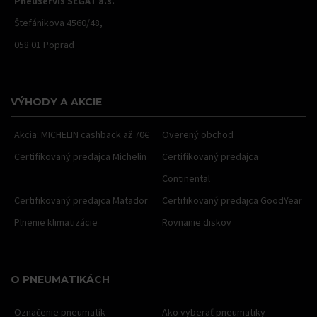
Pneuservis SEGAT a.s.
Štefánikova 4560/48,
058 01 Poprad
VÝHODY A AKCIE
Akcia: MICHELIN cashback až 70€
Overený obchod
Certifikovaný predajca Michelin
Certifikovaný predajca
Continental
Certifikovaný predajca Matador
Certifikovaný predajca GoodYear
Plnenie klimatizácie
Rovnanie diskov
O PNEUMATIKÁCH
Označenie pneumatík
Ako vyberať pneumatiky