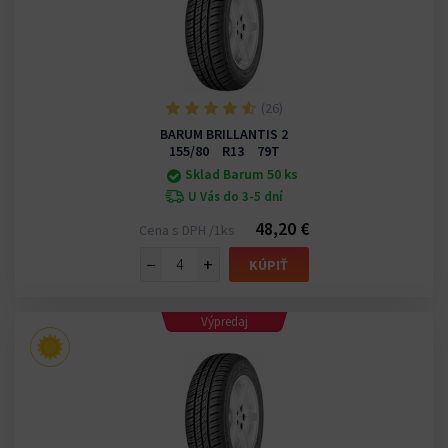
(26)
BARUM BRILLANTIS 2
155/80 R13 79T
Sklad Barum 50 ks
U Vás do 3-5 dní
48,20 €
Cena s DPH /1ks
−
+
KÚPIŤ
Výpredaj