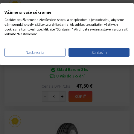
Vážime si vaše súkromie
Cookies používame na zlepšenie e-shopu a prispôsobenie jeho obsahu, aby sme
vám ponúkli skvelý zážitok z prehliadania. Ak súhlasíte s prijatím všetkých
cookies na tomto eshope, kliknite "Súhlasím". Ak chcete svoje nastavenia upraviť,
kliknite "Nastavenia".
(26)
Nastavenia
Súhlasím
BARUM BRILLANTIS 2
145/80 R13 75T
Sklad Barum 3 ks
U Vás do 3-5 dní
47,50 €
Cena s DPH /1ks
−
+
KÚPIŤ