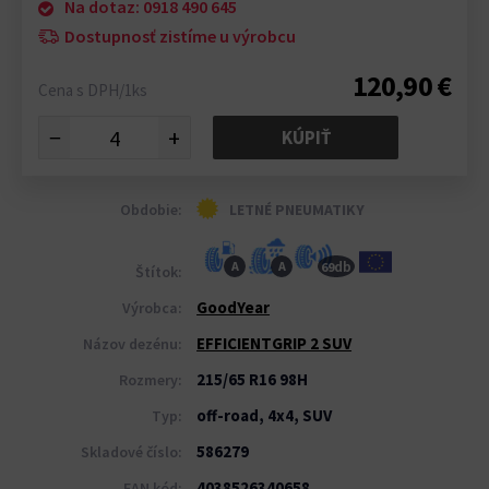
Na dotaz: 0918 490 645
Dostupnosť zistíme u výrobcu
120,90 €
Cena s DPH/1ks
−
+
KÚPIŤ
Obdobie:
LETNÉ PNEUMATIKY
db
A
A
69
Štítok:
GoodYear
Výrobca:
EFFICIENTGRIP 2 SUV
Názov dezénu:
215/65 R16 98H
Rozmery:
off-road, 4x4, SUV
Typ:
586279
Skladové číslo:
4038526340658
EAN kód: