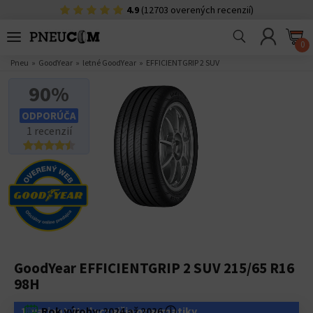
4.9
(12703 overených recenzií)
0
Pneu
GoodYear
letné GoodYear
EFFICIENTGRIP 2 SUV
90%
ODPORÚČA
1 recenzií
GoodYear EFFICIENTGRIP 2 SUV 215/65 R16
98H
1. variant: Najlacnejšie pneumatiky
Rok výroby:
2024 až 2026
ⓘ