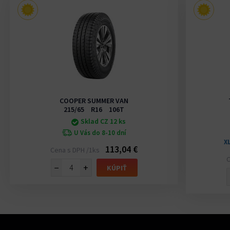
COOPER SUMMER VAN
215/65 R16 106T
Sklad CZ 12 ks
U Vás do 8-10 dní
X
113,04 €
Cena s DPH /1ks
C
−
+
KÚPIŤ