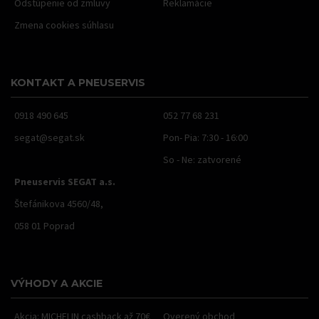
Odstúpenie od zmluvy
Reklamácie
Zmena cookies súhlasu
KONTAKT A PNEUSERVIS
0918 490 645
052 77 68 231
segat@segat.sk
Pon- Pia: 7:30 - 16:00
So - Ne: zatvorené
Pneuservis SEGAT a.s.
Štefánikova 4560/48,
058 01 Poprad
VÝHODY A AKCIE
Akcia: MICHELIN cashback až 70€
Overený obchod