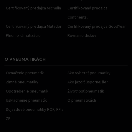
Certifikovaný predajca Michelin
Certifikovaný predajca
Continental
Certifikovaný predajca Matador
Certifikovaný predajca GoodYear
Plnenie klimatizácie
Rovnanie diskov
O PNEUMATIKÁCH
Označenie pneumatík
Ako vyberať pneumatiky
Zimné pneumatiky
Ako jazdiť úspornejšie?
Opotrebenie pneumatík
Životnosť pneumatík
Uskladnenie pneumatík
O pneumatikách
Dojazdové pneumatiky ROF, RF a
ZP