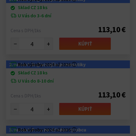
Sklad CZ 18 ks
U Vás do 3-6 dní
113,10 €
Cena s DPH/1ks
−
+
KÚPIŤ
2. variant: Najlacnejšie pneumatiky
Rok výroby:
2024 až 2026
ⓘ
Sklad CZ 18 ks
U Vás do 8-10 dní
113,10 €
Cena s DPH/1ks
−
+
KÚPIŤ
3. variant: Pneu zo skladov výrobcu
Rok výroby:
2024 až 2026
ⓘ