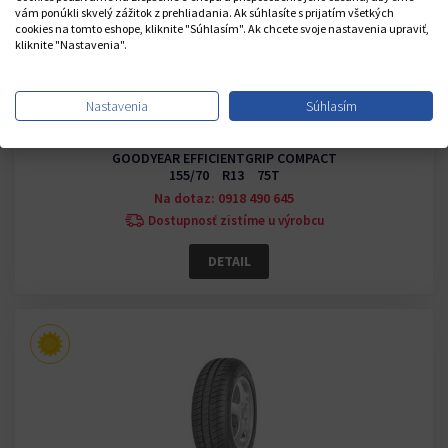
vám ponúkli skvelý zážitok z prehliadania. Ak súhlasíte s prijatím všetkých
cookies na tomto eshope, kliknite "Súhlasím". Ak chcete svoje nastavenia upraviť,
kliknite "Nastavenia".
Nastavenia
Súhlasím
(9)
GOODYEAR EFFICIENTGRIP COMPACT
155/70 R13 75T
Na dotaz: 0918 490 645
Dostupnosť zistíme u výrobcu
DETAIL