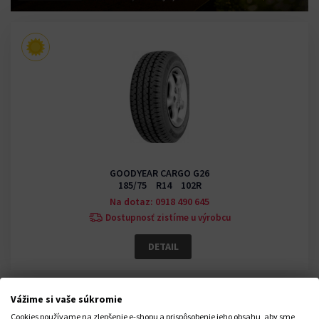
GOODYEAR CARGO G26
185/75 R14 102R
Na dotaz: 0918 490 645
Dostupnosť zistíme u výrobcu
DETAIL
Vážime si vaše súkromie
Cookies používame na zlepšenie e-shopu a prispôsobenie jeho obsahu, aby sme