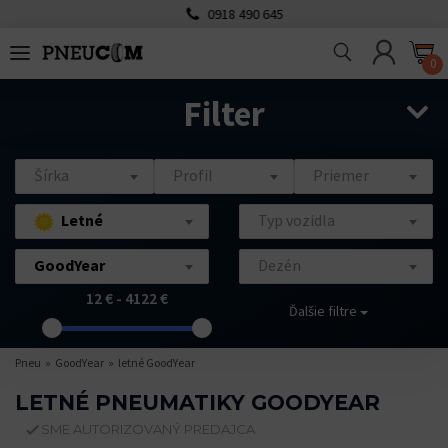
0918 490 645
0
Filter
Šírka
Profil
Priemer
Letné
Typ vozidla
GoodYear
Dezén
12 € - 4122 €
Ďalšie filtre
Pneu
GoodYear
letné GoodYear
LETNÉ PNEUMATIKY GOODYEAR
SME AUTORIZOVANÝ PREDAJCA