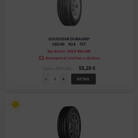
GOODYEAR DURAGRIP
165/60 R14 75T
Na dotaz: 0918 490 645
Dostupnosť zistíme u výrobcu
55,20 €
Cena s DPH /1ks
−
+
DETAIL