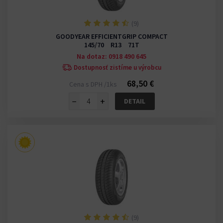
(9)
GOODYEAR EFFICIENTGRIP COMPACT
145/70 R13 71T
Na dotaz: 0918 490 645
Dostupnosť zistíme u výrobcu
68,50 €
Cena s DPH /1ks
−
+
DETAIL
(9)