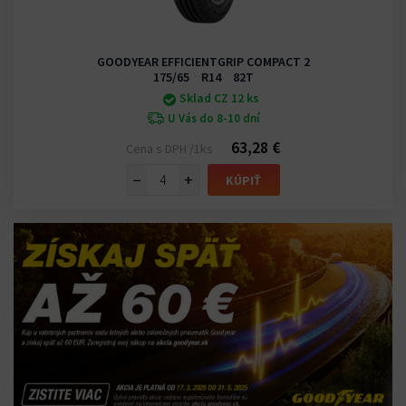
GOODYEAR EFFICIENTGRIP COMPACT 2
175/65 R14 82T
Sklad CZ 12 ks
U Vás do 8-10 dní
63,28 €
Cena s DPH /1ks
−
+
KÚPIŤ