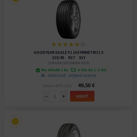
(5)
GOODYEAR EAGLE F1 (ASYMMETRIC) 5
215/45 R17 91Y
(VÝROBA: DECEMBER 2019)
Na sklade 1 ks
U Vás do 1-2 dní
XL
- Extra load - zvýšená nosnosť
49,50 €
Cena s DPH /1ks
−
+
KÚPIŤ