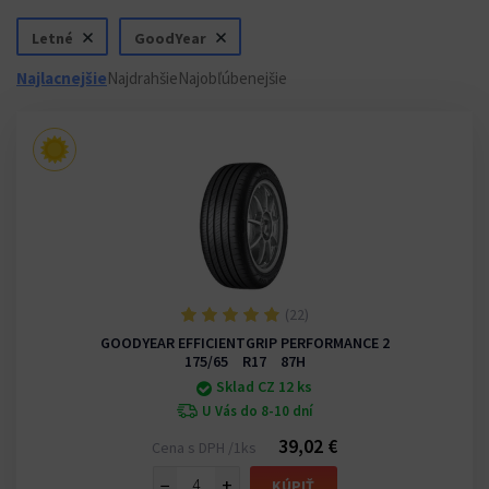
Letné
GoodYear
Najlacnejšie
Najdrahšie
Najobľúbenejšie
(22)
GOODYEAR EFFICIENTGRIP PERFORMANCE 2
175/65 R17 87H
Sklad CZ 12 ks
U Vás do 8-10 dní
39,02 €
Cena s DPH /1ks
−
+
KÚPIŤ