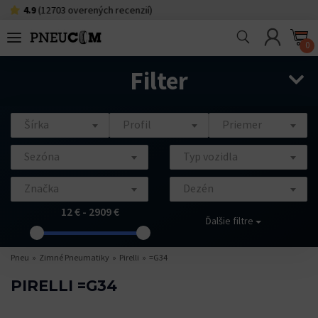
 overených recenzií)
0918 490 64
0
Filter
Šírka
Profil
Priemer
Sezóna
Typ vozidla
Značka
Dezén
12 € - 2909 €
Ďalšie filtre
Pneu
Zimné Pneumatiky
Pirelli
=G34
PIRELLI =G34