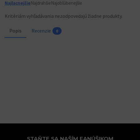
Najlacnejšie
Najdrahšie
Najobľúbenejšie
Kritériám vyhľadávania nezodpovedajú žiadne produkty.
Popis
Recenzie
0
STAŇTE SA NAŠÍM FANÚŠIKOM