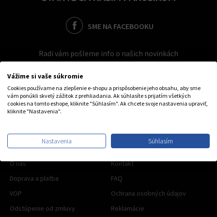
SME NA FACEBOOKU
Radi vám pošleme info o našich novinkách
Vážime si vaše súkromie
Cookies používame na zlepšenie e-shopu a prispôsobenie jeho obsahu, aby sme
vám ponúkli skvelý zážitok z prehliadania. Ak súhlasíte s prijatím všetkých
cookies na tomto eshope, kliknite "Súhlasím". Ak chcete svoje nastavenia upraviť,
kliknite "Nastavenia".
Nastavenia
Súhlasím
OBCHODNÉ INFO
O nás
Kontakt
Doprava a platba
FAQ
VOP
Ochrana osobných údajov
Odstúpenie od zmluvy
Reklamácie