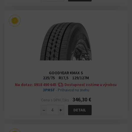
GOODYEAR KMAX S
225/75 R17,5 129/127M
Na dotaz: 0918 490 645
Dostupnosť zistíme u výrobcu
3PMSF
- Priľnavosť na snehu
346,30 €
Cena s DPH /1ks
−
+
DETAIL