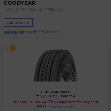
GOODYEAR
SME AUTORIZOVANÝ PREDAJCA
GOODYEAR
Najlacnejšie
Najdrahšie
Obľúbenosti
GOODYEAR KMAX S
215/75 R17,5 128/126M
Na dotaz: 0918 490 645
Dostupnosť zistíme u výrobcu
3PMSF
- Priľnavosť na snehu