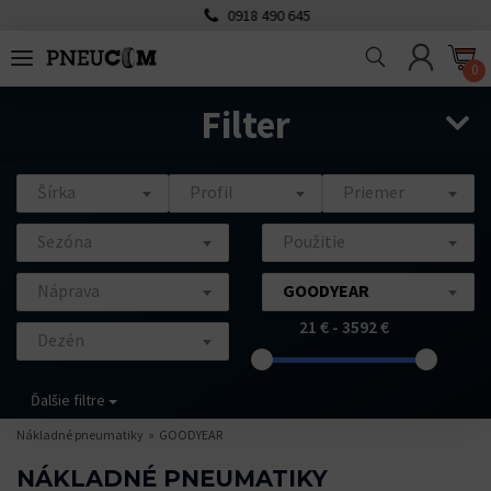
0918 490 645
0
Filter
Šírka
Profil
Priemer
Sezóna
Použitie
Náprava
GOODYEAR
21 € - 3592 €
Dezén
Ďalšie filtre
Nákladné pneumatiky
GOODYEAR
NÁKLADNÉ PNEUMATIKY