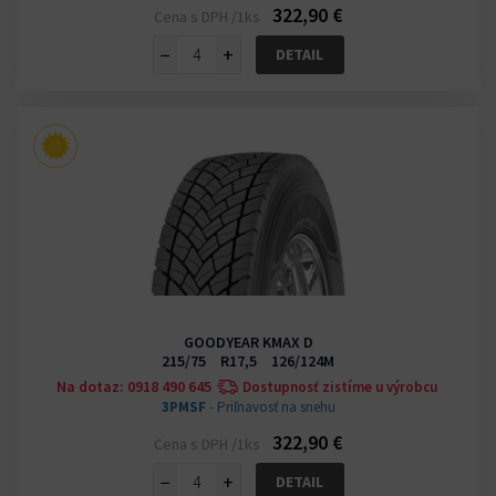
322,90 €
Cena s DPH /1ks
−
+
DETAIL
GOODYEAR KMAX D
215/75 R17,5 126/124M
Na dotaz: 0918 490 645
Dostupnosť zistíme u výrobcu
3PMSF
- Priľnavosť na snehu
322,90 €
Cena s DPH /1ks
−
+
DETAIL