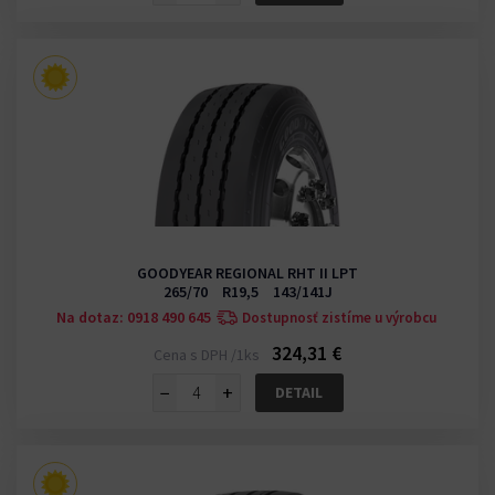
GOODYEAR REGIONAL RHT II LPT
265/70 R19,5 143/141J
Na dotaz: 0918 490 645
Dostupnosť zistíme u výrobcu
324,31 €
Cena s DPH /1ks
−
+
DETAIL