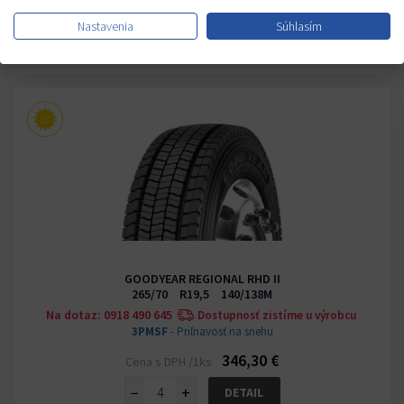
342,40 €
Cena s DPH /1ks
Nastavenia
Súhlasím
−
+
KÚPIŤ
GOODYEAR REGIONAL RHD II
265/70 R19,5 140/138M
Na dotaz: 0918 490 645
Dostupnosť zistíme u výrobcu
3PMSF
- Priľnavosť na snehu
346,30 €
Cena s DPH /1ks
−
+
DETAIL