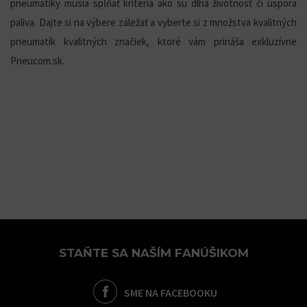
pneumatiky musia spĺňať kritériá ako sú dlhá životnosť či úspora
paliva. Dajte si na výbere záležať a vyberte si z množstva kvalitných
pneumatík kvalitných značiek, ktoré vám prináša exkluzívne
Pneucom.sk.
STAŇTE SA NAŠÍM FANÚŠIKOM
SME NA FACEBOOKU