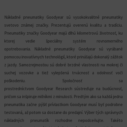
Nákladné pneumatiky
Goodyear
sú vysokokvalitné pneumatiky
svetovo známej značky. Prezentujú overenú kvalitu a tradíciu.
Pneumatiky značky
Goodyear
majú dlhú kilometrovú životnosť, ku
ktorej vedie špeciálny systém rovnomerného
opotrebovania.
Nákladné pneumatiky
Goodyear
sú vyrábané
pomocou inovatívnych technológií, ktoré prinášajú dokonalý zážitok
z jazdy.
Samozrejmosťou sú
dobré brzdné vlastnosti na mokrej či
suchej vozovke a tiež vylepšená trvácnosť a odolnosť voči
poškodeniu.
Spoločnosť sa
prostredníctvom
Goodyear
Research
sústreďuje na budúcnosť,
pričom sa inšpiruje
miľníkmi
z minulosti. Predtým ako sa každá jedna
pneumatika začne pýšiť prívlastkom
Goodyear
musí byť podrobne
testovaná, až potom sa dostane do predajní. Výber tých správnych
nákladných pneumatík rozhodne nepodceňujte. Takéto