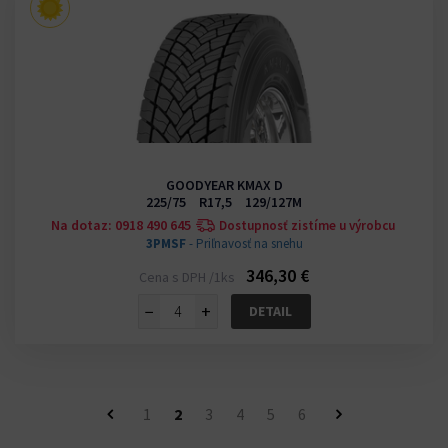
GOODYEAR KMAX D
225/75 R17,5 129/127M
Na dotaz: 0918 490 645
Dostupnosť zistíme u výrobcu
3PMSF
- Priľnavosť na snehu
346,30 €
Cena s DPH /1ks
−
+
DETAIL
1
2
3
4
5
6