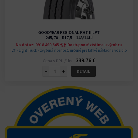
GOODYEAR REGIONAL RHT II LPT
245/70 R17,5 143/141J
Na dotaz: 0918 490 645
Dostupnosť zistíme u výrobcu
LT
- Light Truck - zvýšená nosnosť, určené pre ľahké nákladné vozidlo
339,76 €
Cena s DPH /1ks
−
+
DETAIL