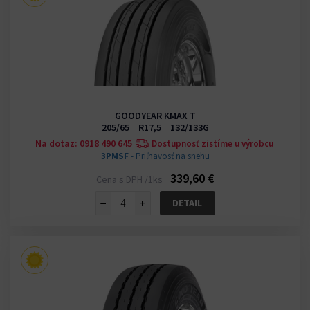
GOODYEAR KMAX T
205/65 R17,5 132/133G
Na dotaz: 0918 490 645
Dostupnosť zistíme u výrobcu
3PMSF
- Priľnavosť na snehu
339,60 €
Cena s DPH /1ks
−
+
DETAIL