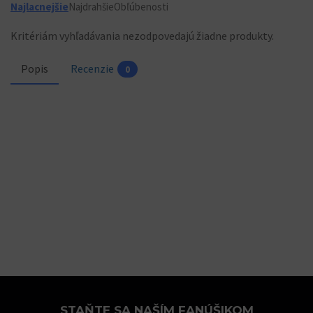
Najlacnejšie
Najdrahšie
Obľúbenosti
Kritériám vyhľadávania nezodpovedajú žiadne produkty.
Popis
Recenzie
0
STAŇTE SA NAŠÍM FANÚŠIKOM