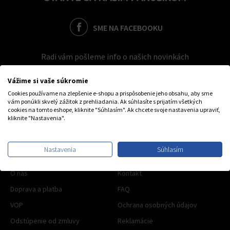
SME NA FACEBOOKU
Radi vám pošleme info o našich novinkách
Vážime si vaše súkromie
Cookies používame na zlepšenie e-shopu a prispôsobenie jeho obsahu, aby sme
vám ponúkli skvelý zážitok z prehliadania. Ak súhlasíte s prijatím všetkých
cookies na tomto eshope, kliknite "Súhlasím". Ak chcete svoje nastavenia upraviť,
kliknite "Nastavenia".
Nastavenia
Súhlasím
OBCHODNÉ INFO
O nás
Kontakt
Doprava a platba
FAQ
VOP
Ochrana osobných údajov
Odstúpenie od zmluvy
Reklamácie