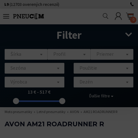
erených recenzií)
0918 490 645
0
Filter
Šírka
Profil
Priemer
Sezóna
Použitie
Výrobca
Dezén
13 € - 517 €
Ďalšie filtre
Moto pneumatiky
Letné pneumatiky
AVON
AM21 ROADRUNNER R
AVON AM21 ROADRUNNER R