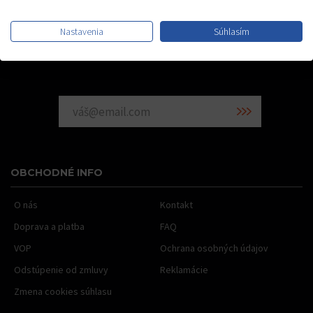
SME NA FACEBOOKU
Nastavenia
Súhlasím
Radi vám pošleme info o našich novinkách
OBCHODNÉ INFO
O nás
Kontakt
Doprava a platba
FAQ
VOP
Ochrana osobných údajov
Odstúpenie od zmluvy
Reklamácie
Zmena cookies súhlasu