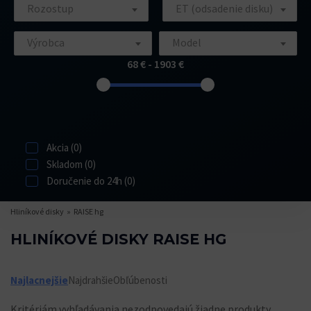
Rozostup
ET (odsadenie disku)
Výrobca
Model
68 € - 1903 €
Akcia (0)
Skladom (0)
Doručenie do 24h (0)
Hliníkové disky
RAISE hg
HLINÍKOVÉ DISKY RAISE HG
Najlacnejšie
Najdrahšie
Obľúbenosti
Kritériám vyhľadávania nezodpovedajú žiadne produkty.