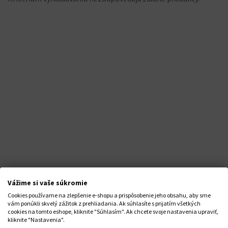
Vážime si vaše súkromie
Cookies používame na zlepšenie e-shopu a prispôsobenie jeho obsahu, aby sme
STAŇTE SA NAŠÍM FANÚŠIKOM
vám ponúkli skvelý zážitok z prehliadania. Ak súhlasíte s prijatím všetkých
cookies na tomto eshope, kliknite "Súhlasím". Ak chcete svoje nastavenia upraviť,
kliknite "Nastavenia".