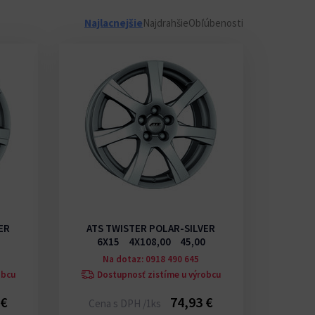
Najlacnejšie
Najdrahšie
Obľúbenosti
ER
ATS TWISTER POLAR-SILVER
6X15 4X108,00 45,00
Na dotaz: 0918 490 645
obcu
Dostupnosť zistíme u výrobcu
 €
74,93 €
Cena s DPH /1ks