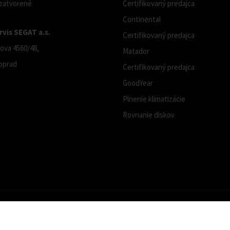
 zatvorené
Certifikovaný predajca
Continental
vis SEGAT a.s.
Certifikovaný predajca
ova 4560/48,
Matador
oprad
Certifikovaný predajca
GoodYear
Plnenie klimatizácie
Rovnanie diskov
Copyright © 2019 - 2026 Pneucom