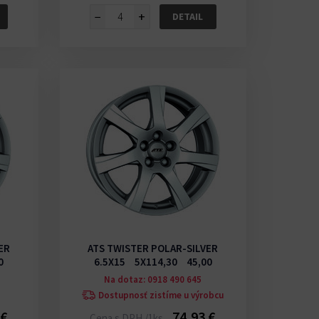
−
+
DETAIL
ER
ATS TWISTER POLAR-SILVER
0
6.5X15 5X114,30 45,00
Na dotaz: 0918 490 645
Dostupnosť zistíme u výrobcu
 €
74,93 €
Cena s DPH /1ks