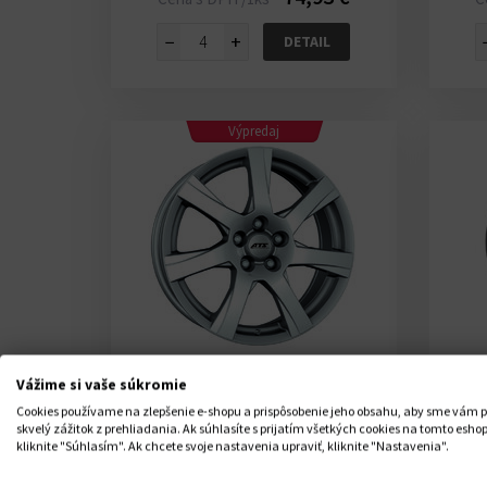
−
+
DETAIL
Výpredaj
Vážime si vaše súkromie
ATS TWISTER POLAR-SILVER
ATS
Cookies používame na zlepšenie e-shopu a prispôsobenie jeho obsahu, aby sme vám p
6.5X15 5X112,00 45,00
skvelý zážitok z prehliadania. Ak súhlasíte s prijatím všetkých cookies na tomto eshop
Sklad ATS 1 ks
kliknite "Súhlasím". Ak chcete svoje nastavenia upraviť, kliknite "Nastavenia".
U Vás do 3-5 dní