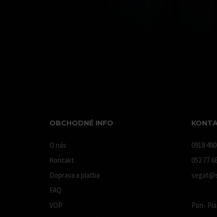
OBCHODNÉ INFO
KONTA
O nás
0918 490
Kontakt
052 77 6
Doprava a platba
segat@s
FAQ
VOP
Pon- Pia: