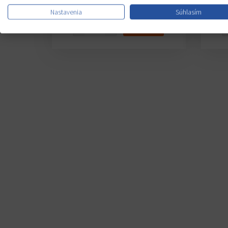
74,93 €
Cena s DPH /1ks
C
Nastavenia
Súhlasím
−
+
KÚPIŤ