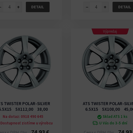
−
+
−
+
DETAIL
DETAIL
Výpredaj
TS TWISTER POLAR-SILVER
ATS TWISTER POLAR-SILV
6.5X15 5X112,00 38,00
6.5X15 5X108,00 45,0
Na dotaz: 0918 490 645
Sklad ATS 1 ks
Dostupnosť zistíme u výrobcu
U Vás do 3-5 dní
74,93 €
74,93
ena s DPH /1ks
Cena s DPH /1ks