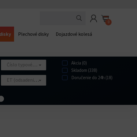
0
disky
Plechové disky
Dojazdové kolesá
Akcia (0)
Číslo typového schválenia
Skladom (338)
Doručenie do 24h (18)
ET (odsadenie disku)