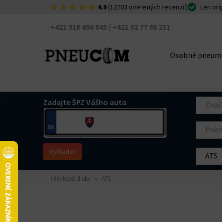
4.9
(12703 overených recenzií)
Len ori
+421 918 490 645 / +421 52 77 68 231
Osobné pneum
Zadajte ŠPZ Vášho auta
Znač
Prie
Vyhľadať
ATS
Hliníkové disky
ATS