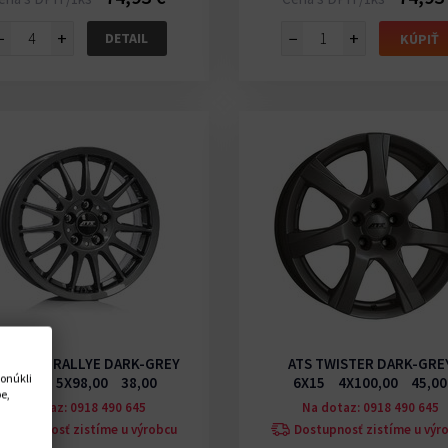
−
+
−
+
DETAIL
KÚPIŤ
 STREETRALLYE DARK-GREY
ATS TWISTER DARK-GRE
onúkli
6.5X16 5X98,00 38,00
6X15 4X100,00 45,00
e,
Na dotaz: 0918 490 645
Na dotaz: 0918 490 645
Dostupnosť zistíme u výrobcu
Dostupnosť zistíme u výr