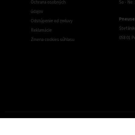
Ochrana osobných
So - Ne:
údajov
Pneuser
Odstúpenie od zmluvy
Štefánik
Reklamácie
058 01 P
Zmena cookies súhlasu