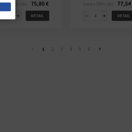
75,80 €
77,54
ena s DPH /1ks
Cena s DPH /1ks
−
+
−
+
DETAIL
DETAIL
1
2
3
4
5
6