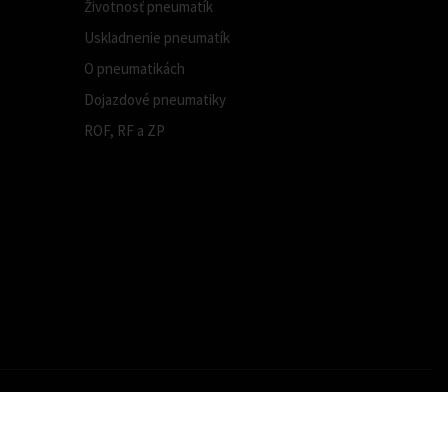
Životnosť pneumatík
Uskladnenie pneumatík
O pneumatikách
Dojazdové pneumatiky
ROF, RF a ZP