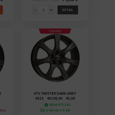
−
+
DETAIL
Výpredaj
Y
ATS TWISTER DARK-GREY
6X15 4X108,00 45,00
Sklad ATS 2 ks
obcu
U Vás do 3-5 dní