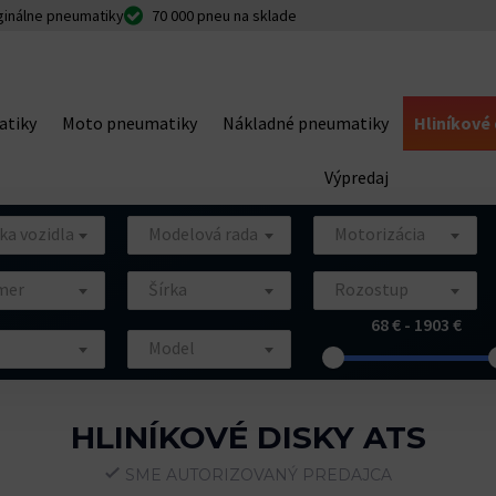
ginálne pneumatiky
70 000 pneu na sklade
atiky
Moto pneumatiky
Nákladné pneumatiky
Hliníkové 
Výpredaj
ka vozidla
Modelová rada
Motorizácia
mer
Šírka
Rozostup
68 € - 1903 €
Model
HLINÍKOVÉ DISKY ATS
SME AUTORIZOVANÝ PREDAJCA