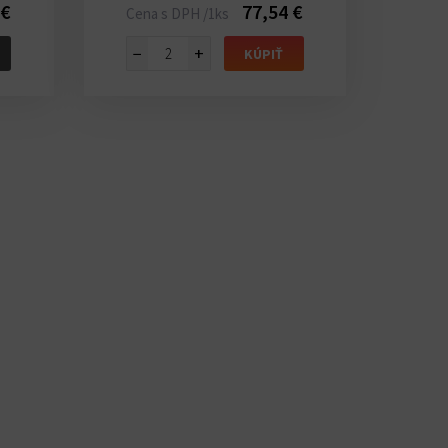
 €
77,54 €
Cena s DPH /1ks
−
+
KÚPIŤ