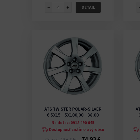
−
+
DETAIL
ATS TWISTER POLAR-SILVER
A
6.5X15 5X100,00 38,00
Na dotaz: 0918 490 645
Dostupnosť zistíme u výrobcu
74,93 €
Cena s DPH /1ks
C