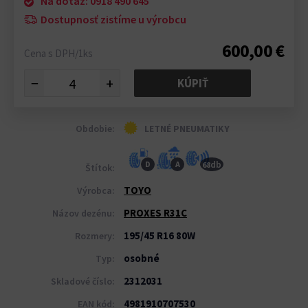
Na dotaz: 0918 490 645
Dostupnosť zistíme u výrobcu
600,00 €
Cena s DPH/1ks
−
+
KÚPIŤ
Obdobie:
LETNÉ PNEUMATIKY
db
D
A
68
Štítok:
TOYO
Výrobca:
PROXES R31C
Názov dezénu:
195/45 R16 80W
Rozmery:
osobné
Typ:
2312031
Skladové číslo:
4981910707530
EAN kód: