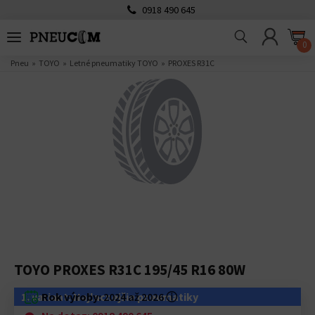
0918 490 645
0
Pneu
TOYO
Letné pneumatiky TOYO
PROXES R31C
TOYO PROXES R31C 195/45 R16 80W
1. variant: Najlacnejšie pneumatiky
Rok výroby:
2024 až 2026
ⓘ