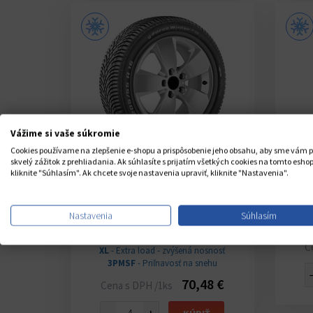
Vážime si vaše súkromie
Cookies používame na zlepšenie e-shopu a prispôsobenie jeho obsahu, aby sme vám p
(186)
skvelý zážitok z prehliadania. Ak súhlasíte s prijatím všetkých cookies na tomto eshop
kliknite "Súhlasím". Ak chcete svoje nastavenia upraviť, kliknite "Nastavenia".
 ICEPT
BFGOODRICH G-FORCE WINTER
2
T
195/65 R15 95T
Nastavenia
Súhlasím
s
Sklad CZ 20+ ks
U Vás do 3-6 dní
C
osnosť
XL
- Extra load - zvýšená nosnosť
nehu
3PMSF
- Priľnavosť na snehu
93 €
70,48 €
Cena s DPH /1ks