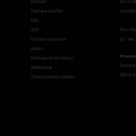
Kontakt
052 77 6
Doprava a platba
segat@s
FAQ
VOP
Pon- Pia:
Ochrana osobných
So - Ne:
údajov
Pneuser
Odstúpenie od zmluvy
Štefánik
Reklamácie
058 01 P
Zmena cookies súhlasu