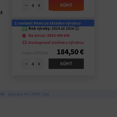
−
+
KÚPIŤ
S3
2. variant: Pneu zo skladov výrobcu
Rok výroby:
2024 až 2026
ⓘ
Na dotaz: 0918 490 645
Dostupnosť zistíme u výrobcu
184,50 €
Cena s DPH/1ks
−
+
KÚPIŤ
Doprava 4 € s DPH / 1ks