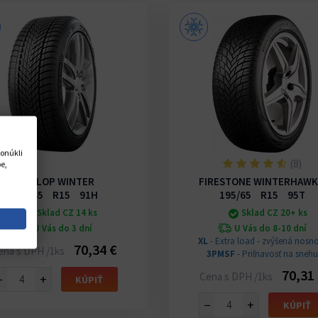
onúkli
(8)
e,
DUNLOP WINTER
FIRESTONE WINTERHAWK
195/65 R15 91H
195/65 R15 95T
Sklad CZ 14 ks
Sklad CZ 20+ ks
U Vás do 3 dní
U Vás do 8-10 dní
XL
- Extra load - zvýšená nosno
70,34 €
ena s DPH /1ks
3PMSF
- Priľnavosť na snehu
70,31
Cena s DPH /1ks
−
+
KÚPIŤ
−
+
KÚPIŤ