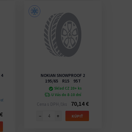
 4
NOKIAN SNOWPROOF 2
195/65 R15 95T
Sklad CZ 20+ ks
U Vás do 8-10 dní
sť
XL
- E
70,14 €
Cena s DPH /1ks
3P
 €
Cena
−
+
KÚPIŤ
−