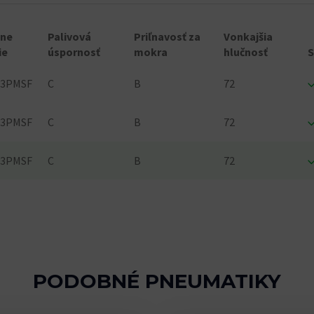
lne
Palivová
Priľnavosť za
Vonkajšia
ie
úspornosť
mokra
hlučnosť
 3PMSF
C
B
72
 3PMSF
C
B
72
 3PMSF
C
B
72
PODOBNÉ PNEUMATIKY