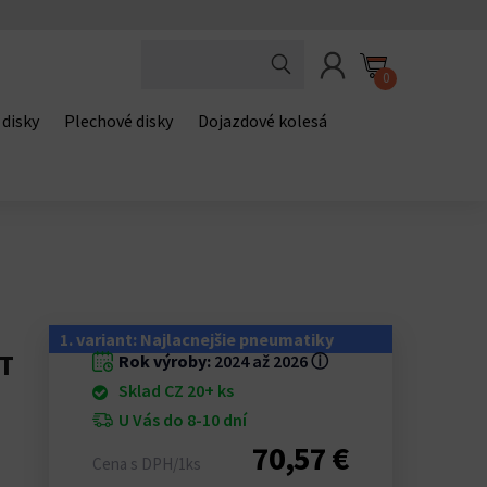
0
 disky
Plechové disky
Dojazdové kolesá
1. variant: Najlacnejšie pneumatiky
1T
Rok výroby:
2024 až 2026
ⓘ
Sklad CZ 20+ ks
U Vás do 8-10 dní
70,57 €
Cena s DPH/1ks