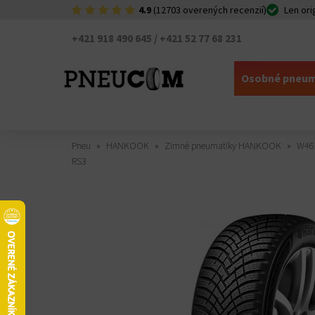
4.9
(12703 overených recenzií)
Len ori
+421 918 490 645 / +421 52 77 68 231
Osobné pneum
Pneu
HANKOOK
Zimné pneumatiky HANKOOK
W46
RS3