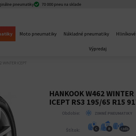
ginálne pneumatiky
70 000 pneu na sklade
atiky
Moto pneumatiky
Nákladné pneumatiky
Hliníkové
Výpredaj
2 WINTER ICEPT
HANKOOK W462 WINTER
ICEPT RS3 195/65 R15 9
Obdobie:
ZIMNÉ PNEUMATIKY
db
C
B
72
Štítok: