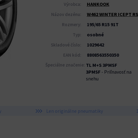
HANKOOK
Výrobca:
W462 WINTER ICEPT R
Názov dezénu:
195/65 R15 91T
Rozmery:
osobné
Typ:
1029642
Skladové číslo:
8808563550350
EAN kód:
Špeciálne značenie:
TL M+S 3PMSF
3PMSF
- Priľnavosť na
snehu
y
Len originálne pneumatiky