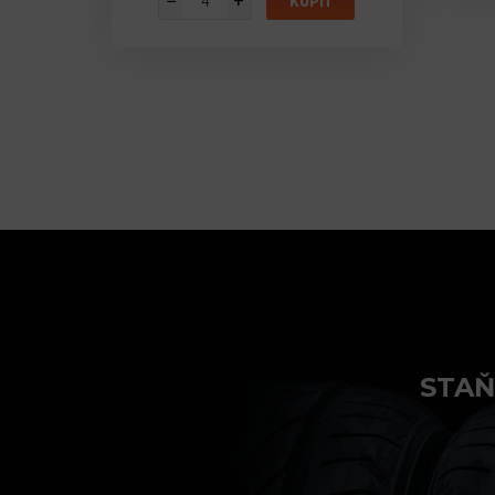
−
+
IŤ
KÚPIŤ
STAŇ