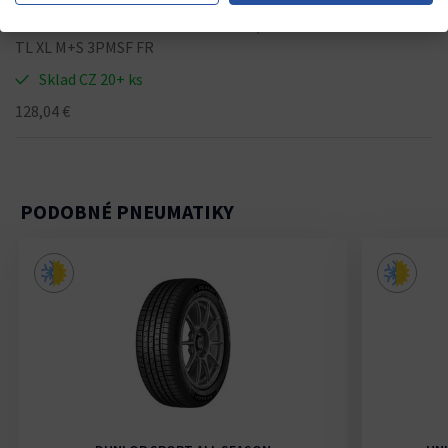
HANKOOK KINERGY 4S 2 H750A 215/55 R18 99V
TL XL M+S 3PMSF FR
Sklad CZ 20+ ks
128,04 €
PODOBNÉ PNEUMATIKY