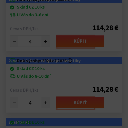
Sklad CZ 10 ks
U Vás do 3-6 dní
114,28 €
Cena s DPH/1ks
−
+
KÚPIŤ
2. variant: Najlacnejšie pneumatiky
Rok výroby:
2024 až 2026
ⓘ
Sklad CZ 10 ks
U Vás do 8-10 dní
114,28 €
Cena s DPH/1ks
−
+
KÚPIŤ
3. variant:
Sklad DE 10 ks