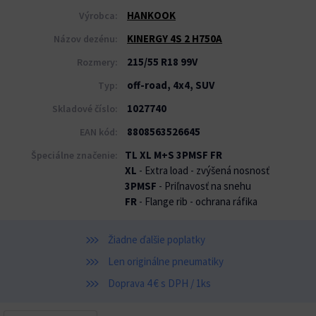
HANKOOK
Výrobca:
KINERGY 4S 2 H750A
Názov dezénu:
215/55 R18 99V
Rozmery:
off-road, 4x4, SUV
Typ:
1027740
Skladové číslo:
8808563526645
EAN kód:
TL XL M+S 3PMSF FR
Špeciálne značenie:
XL
- Extra load - zvýšená nosnosť
3PMSF
- Priľnavosť na snehu
FR
- Flange rib - ochrana ráfika
Žiadne ďalšie poplatky
Len originálne pneumatiky
Doprava 4 € s DPH / 1ks