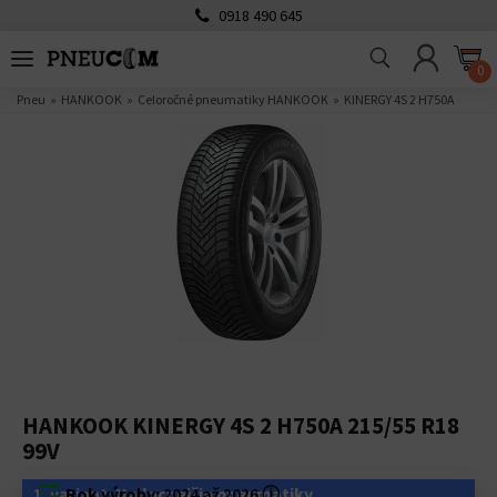
0918 490 645
0
Pneu
HANKOOK
Celoročné pneumatiky HANKOOK
KINERGY 4S 2 H750A
HANKOOK KINERGY 4S 2 H750A 215/55 R18
99V
1. variant: Najlacnejšie pneumatiky
Rok výroby:
2024 až 2026
ⓘ