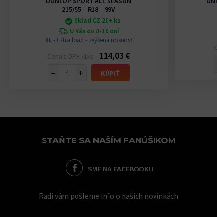
DUNLOP SPORT ALL SEASON
UNI
215/55 R18 99V
Sklad CZ 20+ ks
U Vás do 8-10 dní
XL
- Extra load - zvýšená nosnosť
C
114,03 €
Cena s DPH /1ks
−
+
KÚPIŤ
STAŇTE SA NAŠÍM FANÚŠIKOM
SME NA FACEBOOKU
Radi vám pošleme info o našich novinkách