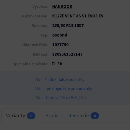
HANKOOK
Výrobca:
K127E VENTUS S1 EVO3 EV
Názov dezénu:
255/50 R19 103T
Rozmery:
osobné
Typ:
1027790
Skladové číslo:
8808563527147
EAN kód:
TL EV
Špeciálne značenie:
Žiadne ďalšie poplatky
Len originálne pneumatiky
Doprava 4 € s DPH / 1ks
Varianty
Popis
Recenzie
6
0