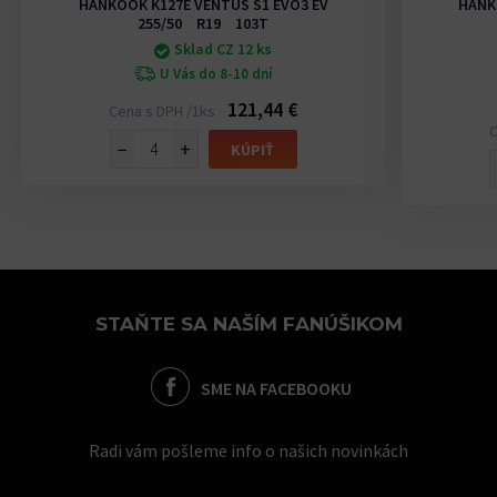
HANKOOK K127E VENTUS S1 EVO3 EV
HANK
255/50 R19 103T
Sklad CZ 12 ks
U Vás do 8-10 dní
121,44 €
Cena s DPH /1ks
C
−
+
KÚPIŤ
STAŇTE SA NAŠÍM FANÚŠIKOM
SME NA FACEBOOKU
Radi vám pošleme info o našich novinkách