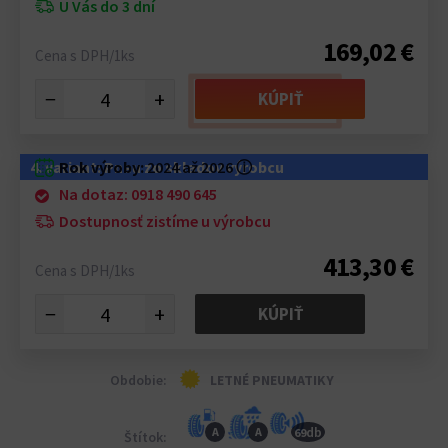
U Vás do 3 dní
169,02 €
Cena s DPH/1ks
−
+
KÚPIŤ
4. variant: Pneu zo skladov výrobcu
Rok výroby:
2024 až 2026
ⓘ
Na dotaz: 0918 490 645
Dostupnosť zistíme u výrobcu
413,30 €
Cena s DPH/1ks
−
+
KÚPIŤ
Obdobie:
LETNÉ PNEUMATIKY
db
A
A
69
Štítok: