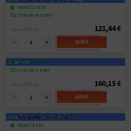
Sklad CZ 12 ks
U Vás do 8-10 dní
121,44 €
Cena s DPH/1ks
−
+
KÚPIŤ
2. variant:
Sklad DE 3 ks
U Vás do 3-8 dní
160,15 €
Cena s DPH/1ks
−
+
KÚPIŤ
3. variant: Pneu zo skladov v CZ
Rok výroby:
2024 až 2026
ⓘ
Sklad CZ 4 ks