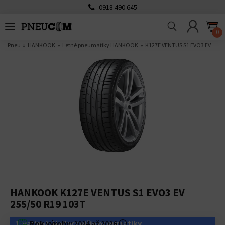
0918 490 645
0
Pneu
HANKOOK
Letné pneumatiky HANKOOK
K127E VENTUS S1 EVO3 EV
HANKOOK K127E VENTUS S1 EVO3 EV
255/50 R19 103T
1. variant: Najlacnejšie pneumatiky
Rok výroby:
2024 až 2026
ⓘ