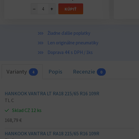
−
+
KÚPIŤ
Žiadne ďalšie poplatky
Len originálne pneumatiky
Doprava 4 € s DPH / 1ks
Varianty
Popis
Recenzie
4
0
HANKOOK VANTRA LT RA18 215/65 R16 109R
TL C
Sklad CZ 12 ks
168,79 €
HANKOOK VANTRA LT RA18 215/65 R16 109R