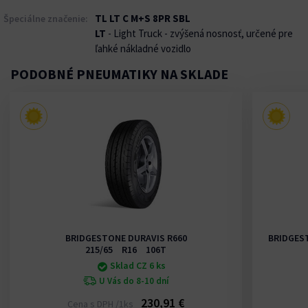
TL LT C M+S 8PR SBL
Špeciálne značenie:
LT
- Light Truck - zvýšená nosnosť, určené pre
ľahké nákladné vozidlo
PODOBNÉ PNEUMATIKY NA SKLADE
BRIDGESTONE DURAVIS R660
BRIDGES
215/65 R16 106T
Sklad CZ 6 ks
U Vás do 8-10 dní
230,91 €
Cena s DPH /1ks