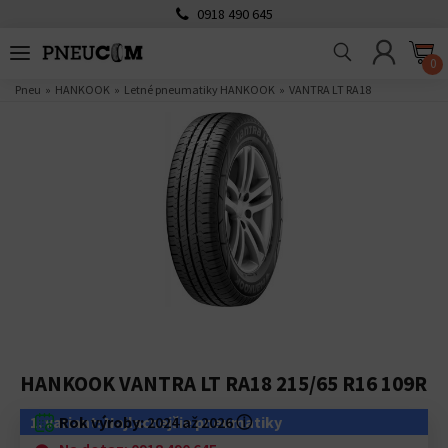
0918 490 645
0
Pneu
HANKOOK
Letné pneumatiky HANKOOK
VANTRA LT RA18
HANKOOK VANTRA LT RA18 215/65 R16 109R
1. variant: Najlacnejšie pneumatiky
Rok výroby:
2024 až 2026
ⓘ