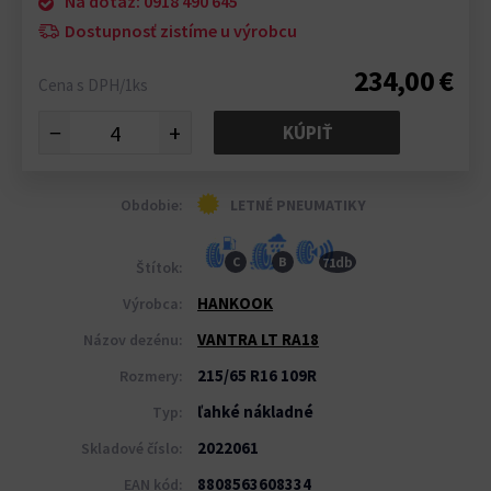
Na dotaz: 0918 490 645
Dostupnosť zistíme u výrobcu
234,00 €
Cena s DPH/1ks
−
+
KÚPIŤ
Obdobie:
LETNÉ PNEUMATIKY
db
C
B
71
Štítok:
HANKOOK
Výrobca:
VANTRA LT RA18
Názov dezénu:
215/65 R16 109R
Rozmery:
ľahké nákladné
Typ:
2022061
Skladové číslo:
8808563608334
EAN kód: