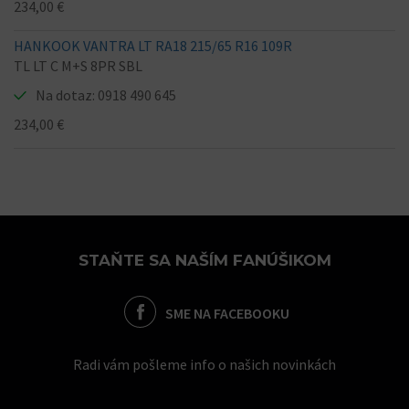
234,00 €
HANKOOK VANTRA LT RA18 215/65 R16 109R
TL LT C M+S 8PR SBL
Na dotaz: 0918 490 645
234,00 €
STAŇTE SA NAŠÍM FANÚŠIKOM
SME NA FACEBOOKU
Radi vám pošleme info o našich novinkách