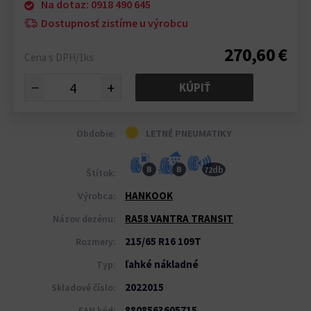
Na dotaz: 0918 490 645
Dostupnosť zistíme u výrobcu
270,60 €
Cena s DPH/1ks
−
+
KÚPIŤ
Obdobie:
LETNÉ PNEUMATIKY
db
B
B
72
Štítok:
HANKOOK
Výrobca:
RA58 VANTRA TRANSIT
Názov dezénu:
215/65 R16 109T
Rozmery:
ľahké nákladné
Typ:
2022015
Skladové číslo:
8808563605715
EAN kód: