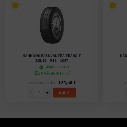
HANKOOK RA58 VANTRA TRANSIT
HAN
215/65 R16 109T
Sklad CZ 10 ks
U Vás do 8-10 dní
124,58 €
Cena s DPH /1ks
C
−
+
KÚPIŤ