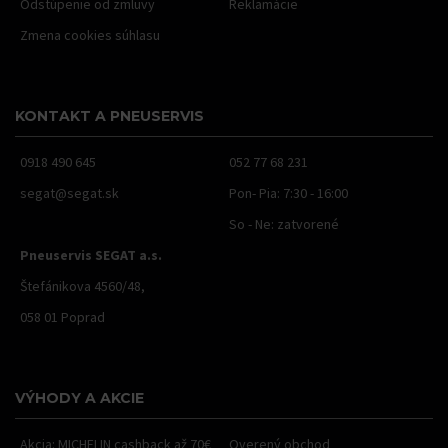
Odstúpenie od zmluvy
Reklamácie
Zmena cookies súhlasu
KONTAKT A PNEUSERVIS
0918 490 645
052 77 68 231
segat@segat.sk
Pon- Pia: 7:30 - 16:00
So - Ne: zatvorené
Pneuservis SEGAT a.s.
Štefánikova 4560/48,
058 01 Poprad
VÝHODY A AKCIE
Akcia: MICHELIN cashback až 70€
Overený obchod