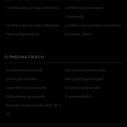
Certifikovaný predajca Michelin
Certifikovaný predajca
Continental
Certifikovaný predajca Matador
Certifikovaný predajca GoodYear
Plnenie klimatizácie
Rovnanie diskov
O PNEUMATIKÁCH
Označenie pneumatík
Ako vyberať pneumatiky
Zimné pneumatiky
Ako jazdiť úspornejšie?
Opotrebenie pneumatík
Životnosť pneumatík
Uskladnenie pneumatík
O pneumatikách
Dojazdové pneumatiky ROF, RF a
ZP