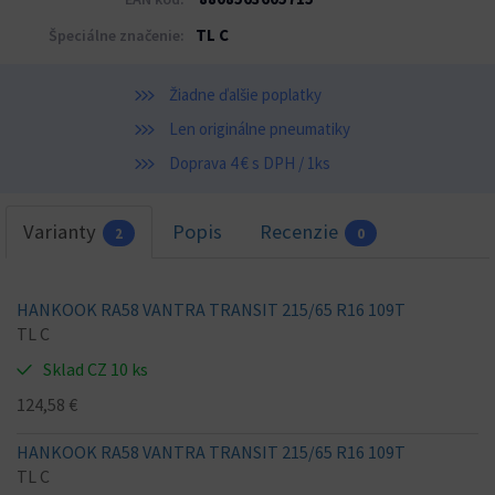
TL C
Špeciálne značenie:
Žiadne ďalšie poplatky
Len originálne pneumatiky
Doprava 4 € s DPH / 1ks
Varianty
Popis
Recenzie
2
0
HANKOOK RA58 VANTRA TRANSIT 215/65 R16 109T
TL C
Sklad CZ 10 ks
124,58 €
HANKOOK RA58 VANTRA TRANSIT 215/65 R16 109T
TL C