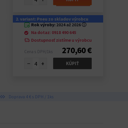
2. variant: Pneu zo skladov výrobcu
Rok výroby:
2024 až 2026
ⓘ
Na dotaz: 0918 490 645
Dostupnosť zistíme u výrobcu
270,60 €
Cena s DPH/1ks
−
+
KÚPIŤ
Doprava 4 € s DPH / 1ks