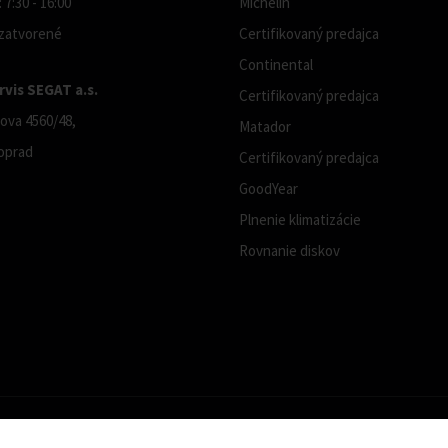
 7:30 - 16:00
Michelin
 zatvorené
Certifikovaný predajca
Continental
vis SEGAT a.s.
Certifikovaný predajca
ova 4560/48,
Matador
oprad
Certifikovaný predajca
GoodYear
Plnenie klimatizácie
Rovnanie diskov