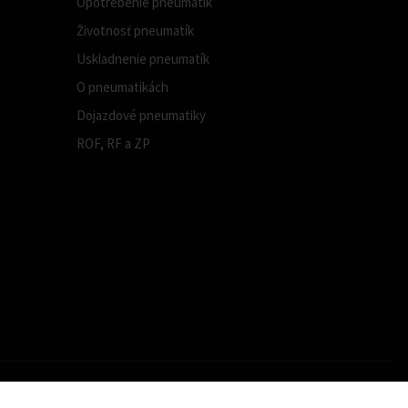
Opotrebenie pneumatík
Životnosť pneumatík
Uskladnenie pneumatík
O pneumatikách
Dojazdové pneumatiky
ROF, RF a ZP