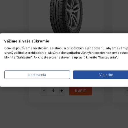
Vážime si vaše súkromie
Cookies používame na zlepšenie e-shopu a prispôsobenie jeho obsahu, aby sme vám p
NTACT
HANKOOK VANTRA LT RA18
skvelý zážitok z prehliadania. Ak súhlasíte s prijatím všetkých cookies na tomto eshop
215/65 R16 109T
kliknite "Súhlasím". Ak chcete svoje nastavenia upraviť, kliknite "Nastavenia".
V
Sklad CZ 12 ks
U Vás do 8-10 dní
Nastavenia
Súhlasím
í
160,06 €
Cena s DPH /1ks
Ce
áfika
00 €
−
+
KÚPIŤ
IŤ