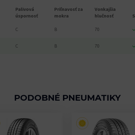
Palivová
Priľnavosť za
Vonkajšia
úspornosť
mokra
hlučnosť
C
B
70
C
B
70
PODOBNÉ PNEUMATIKY