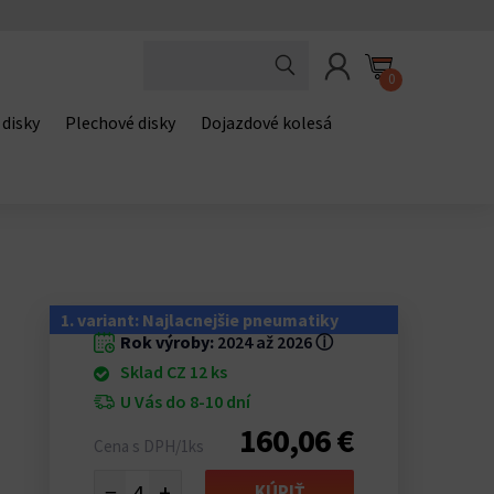
0
 disky
Plechové disky
Dojazdové kolesá
1. variant: Najlacnejšie pneumatiky
Rok výroby:
2024 až 2026
ⓘ
Sklad CZ 12 ks
U Vás do 8-10 dní
160,06 €
Cena s DPH/1ks
−
+
KÚPIŤ