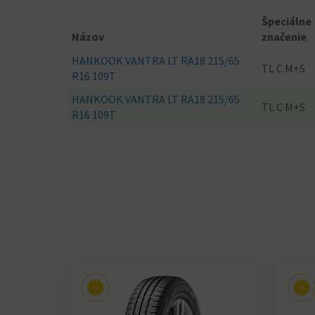
Špeciálne
Názov
značenie
HANKOOK VANTRA LT RA18 215/65
TL C M+S
R16 109T
HANKOOK VANTRA LT RA18 215/65
TL C M+S
R16 109T