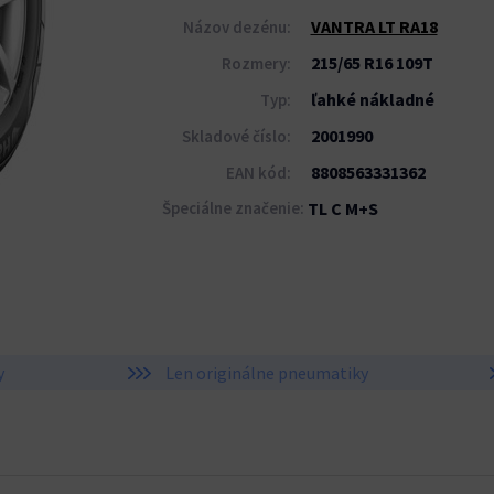
VANTRA LT RA18
Názov dezénu:
215/65 R16 109T
Rozmery:
ľahké nákladné
Typ:
2001990
Skladové číslo:
8808563331362
EAN kód:
Špeciálne značenie:
TL C M+S
y
Len originálne pneumatiky