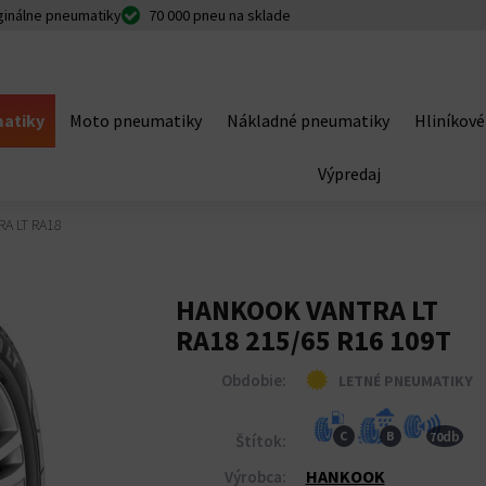
ginálne pneumatiky
70 000 pneu na sklade
atiky
Moto pneumatiky
Nákladné pneumatiky
Hliníkové
Výpredaj
A LT RA18
HANKOOK VANTRA LT
RA18 215/65 R16 109T
Obdobie:
LETNÉ PNEUMATIKY
db
C
B
70
Štítok:
HANKOOK
Výrobca: