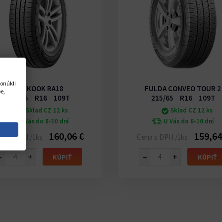
onúkli
HANKOOK RA18
FULDA CONVEO TOUR 2
e,
215/65 R16 109T
215/65 R16 109T
Sklad CZ 12 ks
Sklad CZ 12 ks
U Vás do 8-10 dní
U Vás do 8-10 dní
160,06 €
159,64
na s DPH /1ks
Cena s DPH /1ks
−
+
−
+
KÚPIŤ
KÚPIŤ