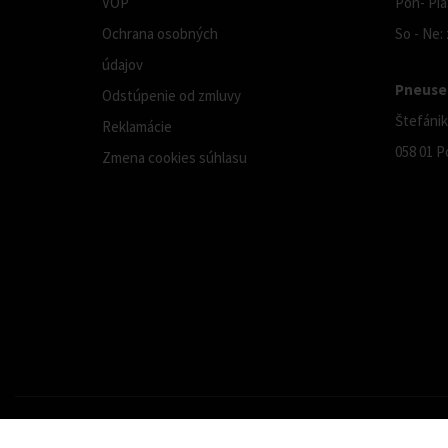
VOP
Pon- Pia:
Ochrana osobných
So - Ne:
údajov
Pneuser
Odstúpenie od zmluvy
Štefánik
Reklamácie
058 01 P
Zmena cookies súhlasu