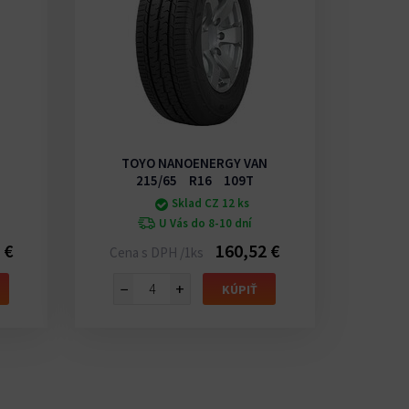
TOYO NANOENERGY VAN
TO
215/65 R16 109T
Sklad CZ 12 ks
U Vás do 8-10 dní
 €
160,52 €
Cena s DPH /1ks
Cena 
−
+
−
KÚPIŤ