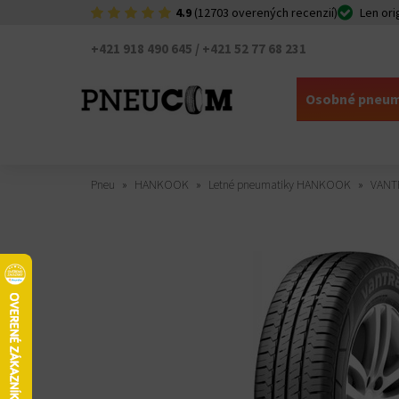
4.9
(12703 overených recenzií)
Len ori
+421 918 490 645 / +421 52 77 68 231
Osobné pneum
Pneu
HANKOOK
Letné pneumatiky HANKOOK
VANTR