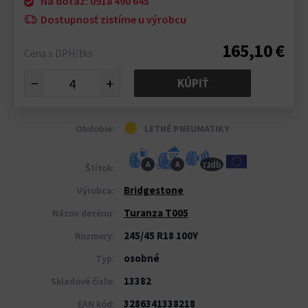
Na dotaz: 0918 490 645
Dostupnosť zistíme u výrobcu
165,10 €
Cena s DPH/1ks
−
+
KÚPIŤ
Obdobie:
LETNÉ PNEUMATIKY
db
A
A
72
Štítok:
Bridgestone
Výrobca:
Turanza T005
Názov dezénu:
245/45 R18 100Y
Rozmery:
osobné
Typ:
13382
Skladové číslo:
3286341338218
EAN kód: