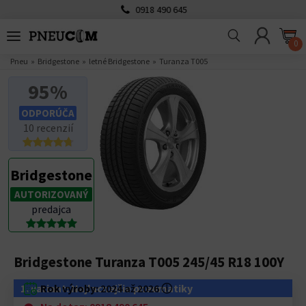
0918 490 645
0
Pneu
Bridgestone
letné Bridgestone
Turanza T005
95%
ODPORÚČA
10 recenzií
Bridgestone
AUTORIZOVANÝ
predajca
Bridgestone Turanza T005 245/45 R18 100Y
1. variant: Najlacnejšie pneumatiky
Rok výroby:
2024 až 2026
ⓘ