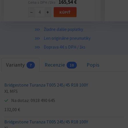
165,54 €
Cena s DPH /1ks
−
+
KÚPIŤ
Žiadne ďalšie poplatky
Len originálne pneumatiky
Doprava 4 € s DPH / 1ks
Varianty
Recenzie
Popis
7
10
Bridgestone Turanza T005 245/45 R18 100Y
XL MFS
Na dotaz: 0918 490 645
132,00 €
Bridgestone Turanza T005 245/45 R18 100Y