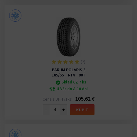
(2)
BARUM POLARIS 3
185/55 R14 80T
Sklad CZ 7 ks
U Vás do 8-10 dní
105,62 €
Cena s DPH /1ks
−
+
KÚPIŤ