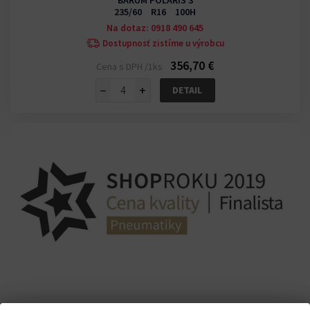
BARUM POLARIS 3
235/60 R16 100H
Na dotaz: 0918 490 645
Dostupnosť zistíme u výrobcu
356,70 €
Cena s DPH /1ks
−
+
DETAIL