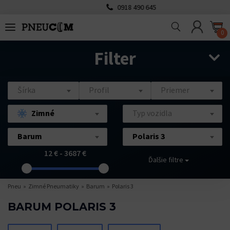
0918 490 645
0
Filter
Šírka
Profil
Priemer
Zimné
Typ vozidla
Barum
Polaris 3
12 € - 3687 €
Ďalšie filtre
Pneu
Zimné Pneumatiky
Barum
Polaris 3
BARUM POLARIS 3