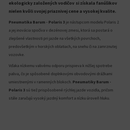
ekologicky založených vodičov si získala fanúšikov
nielen kvôli svojej priaznivej cene a vysokej kvalite.
Pneumatika Barum - Polaris 3
je nástupcom modelu Polaris 2
a jej inovácia spočíva v dezénovej zmesi, ktorá sa postará o
zlepšené vlastnosti pri jazde na všetkých povrchoch,
predovšetkým v horských oblatiach, na snehu či na zamrznutej
vozovke.
Vďaka nízkemu valivému odporu prispieva k nižšej spotrebe
paliva, čo je spôsobené doplnkovými obvodovými drážkami
umiestnenými v ramenných blokoch.
Pneumatiky Barum -
Polaris 3
sú tiež prispôsobené rýchlej jazde vozidla, pričom
stále zaručujú vysoký jazdný komfort a nízku úroveň hluku.