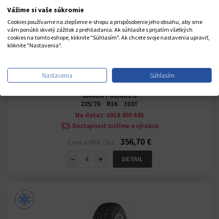
Vážime si vaše súkromie
Cookies používame na zlepšenie e-shopu a prispôsobenie jeho obsahu, aby sme
vám ponúkli skvelý zážitok z prehliadania. Ak súhlasíte s prijatím všetkých
cookies na tomto eshope, kliknite "Súhlasím". Ak chcete svoje nastavenia upraviť,
kliknite "Nastavenia".
Nastavenia
Súhlasím
(2)
BARUM POLARIS 3
225/70 R16 103T
Na dotaz: 0918 490 645
Dostupnosť zistíme u výrobcu
356,70 €
Cena s DPH /1ks
−
+
DETAIL