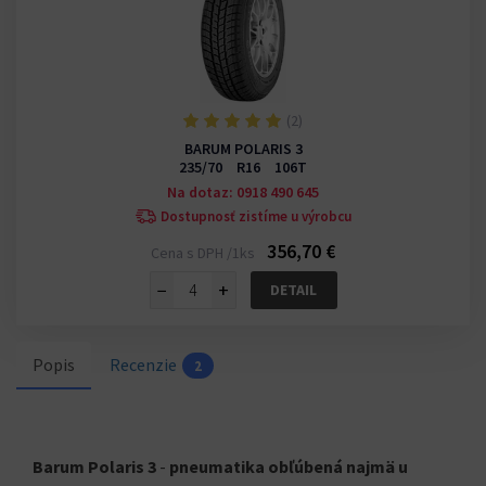
(2)
BARUM POLARIS 3
235/70 R16 106T
Na dotaz: 0918 490 645
Dostupnosť zistíme u výrobcu
356,70 €
Cena s DPH /1ks
−
+
DETAIL
Popis
Recenzie
2
Barum Polaris 3
-
pneumatika obľúbená najmä u