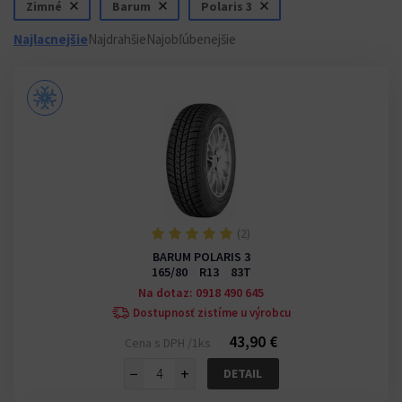
Zimné
Barum
Polaris 3
Najlacnejšie
Najdrahšie
Najobľúbenejšie
(2)
BARUM POLARIS 3
165/80 R13 83T
Na dotaz: 0918 490 645
Dostupnosť zistíme u výrobcu
43,90 €
Cena s DPH /1ks
−
+
DETAIL