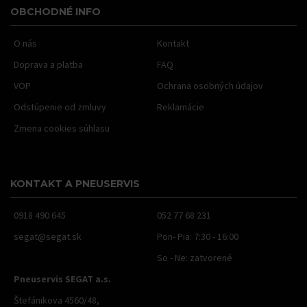
OBCHODNÉ INFO
O nás
Kontakt
Doprava a platba
FAQ
VOP
Ochrana osobných údajov
Odstúpenie od zmluvy
Reklamácie
Zmena cookies súhlasu
KONTAKT A PNEUSERVIS
0918 490 645
052 77 68 231
segat@segat.sk
Pon- Pia: 7:30 - 16:00
So - Ne: zatvorené
Pneuservis SEGAT a.s.
Štefánikova 4560/48,