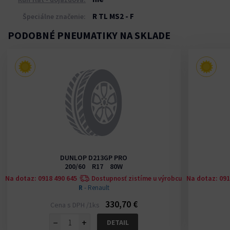
R TL MS2 - F
Špeciálne značenie:
PODOBNÉ PNEUMATIKY NA SKLADE
DUNLOP D213GP PRO
200/60 R17 80W
Na dotaz: 0918 490 645
Na dotaz: 091
u
Dostupnosť zistíme u výrobcu
R
- Renault
330,70 €
Cena s DPH /1ks
−
+
DETAIL