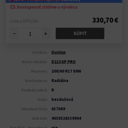
Dostupnosť zistíme u výrobcu
330,70 €
Cena s DPH/1ks
−
+
KÚPIŤ
Dunlop
Výrobca:
D213GP PRO
Názov dezénu:
200/60 R17 80W
Rozmery:
Radiálna
Konštrukcia:
R
Predná/zadná:
bezdušová
Duša:
637069
Skladové číslo:
4038526339904
EAN kód:
nie
Run flat - dojazdová: