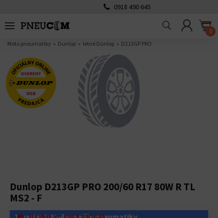
0918 490 645
0
Moto pneumatiky
Dunlop
letné Dunlop
D213GP PRO
Dunlop D213GP PRO 200/60 R17 80W R TL
MS2 - F
1. variant: Najlacnejšie pneumatiky
Na dotaz: 0918 490 645