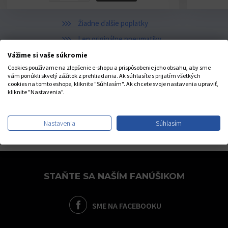
Žiadne ďalšie poplatky
Len originálne pneumatiky
Doprava 4€ s DPH / 1ks
Vážime si vaše súkromie
Cookies používame na zlepšenie e-shopu a prispôsobenie jeho obsahu, aby sme
vám ponúkli skvelý zážitok z prehliadania. Ak súhlasíte s prijatím všetkých
cookies na tomto eshope, kliknite "Súhlasím". Ak chcete svoje nastavenia upraviť,
Popis
Recenzie
0
kliknite "Nastavenia".
Nastavenia
Súhlasím
STAŇTE SA NAŠÍM FANÚŠIKOM
SME NA FACEBOOKU