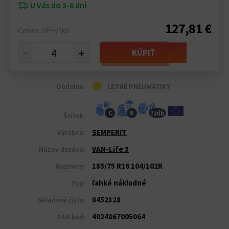
U Vás do 3-6 dní
127,81 €
Cena s DPH/1ks
−
+
KÚPIŤ
Obdobie:
LETNÉ PNEUMATIKY
db
C
B
72
Štítok:
SEMPERIT
Výrobca:
VAN-Life 3
Názov dezénu:
185/75 R16 104/102R
Rozmery:
ľahké nákladné
Typ:
0452328
Skladové číslo:
4024067005064
EAN kód: