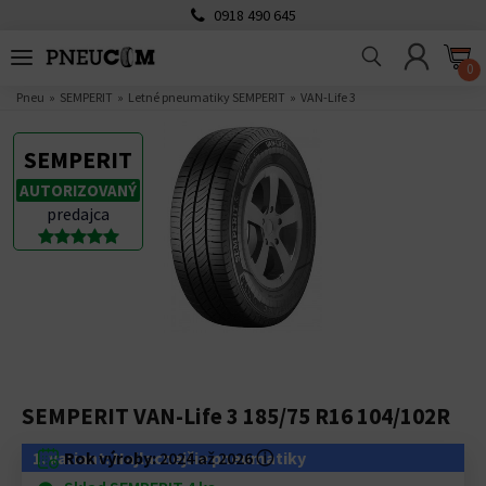
0918 490 645
0
Pneu
SEMPERIT
Letné pneumatiky SEMPERIT
VAN-Life 3
SEMPERIT
AUTORIZOVANÝ
predajca
SEMPERIT VAN-Life 3 185/75 R16 104/102R
1. variant: Najlacnejšie pneumatiky
Rok výroby:
2024 až 2026
ⓘ