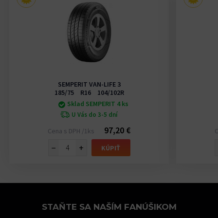
SEMPERIT VAN-LIFE 3
185/75 R16 104/102R
Sklad SEMPERIT 4 ks
U Vás do 3-5 dní
97,20 €
Cena s DPH /1ks
C
−
+
KÚPIŤ
STAŇTE SA NAŠÍM FANÚŠIKOM