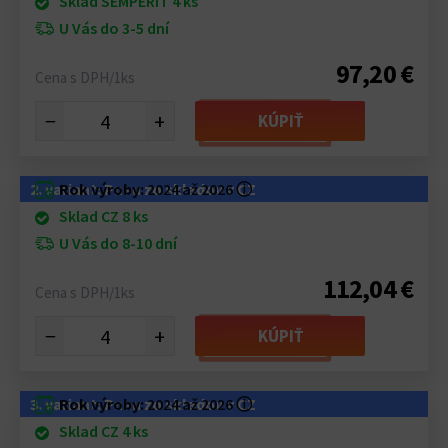
Sklad SEMPERIT 4 ks
U Vás do 3-5 dní
97,20 €
Cena s DPH/1ks
−
+
KÚPIŤ
2. variant: Pneu zo skladov v CZ
Rok výroby:
2024 až 2026
ⓘ
Sklad CZ 8 ks
U Vás do 8-10 dní
112,04 €
Cena s DPH/1ks
−
+
KÚPIŤ
3. variant: Pneu zo skladov v CZ
Rok výroby:
2024 až 2026
ⓘ
Sklad CZ 4 ks