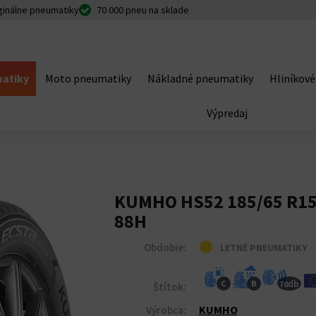
ginálne pneumatiky
70 000 pneu na sklade
atiky
Moto pneumatiky
Nákladné pneumatiky
Hliníkové
Výpredaj
KUMHO HS52 185/65 R1
88H
Obdobie:
LETNÉ PNEUMATIKY
db
C
B
70
Štítok:
KUMHO
Výrobca: