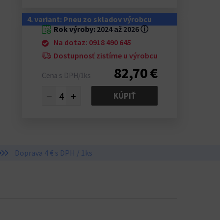
4. variant: Pneu zo skladov výrobcu
Rok výroby:
2024 až 2026
ⓘ
Na dotaz: 0918 490 645
Dostupnosť zistíme u výrobcu
82,70 €
Cena s DPH/1ks
−
+
KÚPIŤ
Doprava 4 € s DPH / 1ks