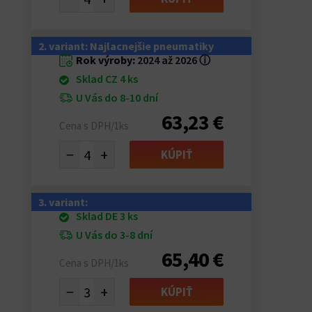
2. variant: Najlacnejšie pneumatiky
Rok výroby:
2024 až 2026
ⓘ
Sklad CZ 4 ks
U Vás do 8-10 dní
63,23 €
Cena s DPH/1ks
−
+
KÚPIŤ
3. variant:
Sklad DE 3 ks
U Vás do 3-8 dní
65,40 €
Cena s DPH/1ks
−
+
KÚPIŤ