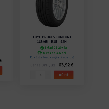
TOYO PROXES COMFORT
TO
185/65 R15 92H
Sklad CZ 20+ ks
U Vás do 3-6 dní
XL
- Extra load - zvýšená nosnosť
XL
- E
 €
63,92 €
Cena s DPH /1ks
Cena
−
+
−
KÚPIŤ