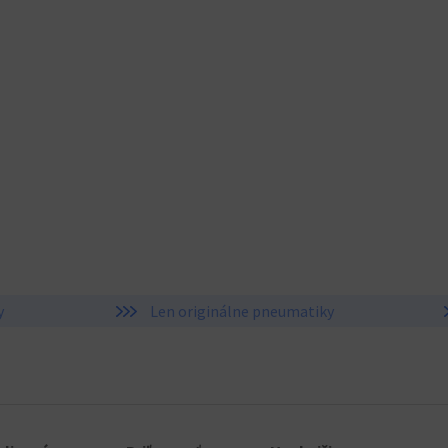
y
Len originálne pneumatiky