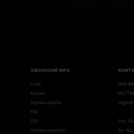
OBCHODNÉ INFO
KONTA
O nás
0918 490
Kontakt
052 77 6
Doprava a platba
segat@s
FAQ
VOP
Pon- Pia:
Ochrana osobných
So - Ne: