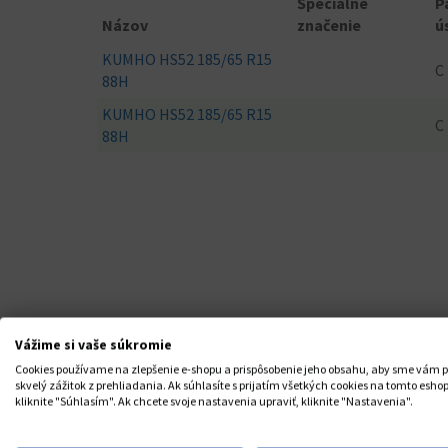
Špeciálne
P
Názov
značenie
ú
KUMHO HS52 185/65 R15
C
88H
KUMHO HS52 185/65 R15
C
88H
Vážime si vaše súkromie
Cookies používame na zlepšenie e-shopu a prispôsobenie jeho obsahu, aby sme vám p
skvelý zážitok z prehliadania. Ak súhlasíte s prijatím všetkých cookies na tomto eshop
kliknite "Súhlasím". Ak chcete svoje nastavenia upraviť, kliknite "Nastavenia".