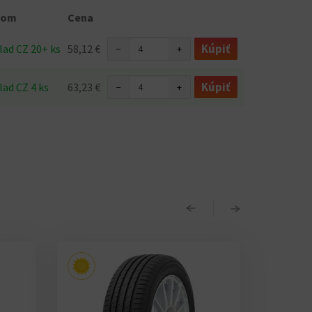
dom
Cena
Kúpiť
lad CZ 20+ ks
58,12 €
−
+
Kúpiť
lad CZ 4 ks
63,23 €
−
+