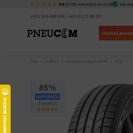
4.9
(12703 overených recenzií)
Len ori
+421 918 490 645 / +421 52 77 68 231
Osobné pneum
Pneu
KUMHO
Letné pneumatiky KUMHO
HS52
85%
ODPORÚČA
2 recenzií