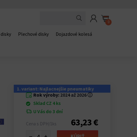
0
 disky
Plechové disky
Dojazdové kolesá
5
1. variant: Najlacnejšie pneumatiky
Rok výroby:
2024 až 2026
ⓘ
Sklad CZ 4 ks
U Vás do 3 dní
63,23 €
Cena s DPH/1ks
−
+
KÚPIŤ