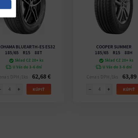
OHAMA BLUEARTH-ES ES32
COOPER SUMMER
185/65 R15 88T
185/65 R15 88H
Sklad CZ 20+ ks
Sklad CZ 20+ ks
U Vás do 3-6 dní
U Vás do 3-6 dní
62,68 €
63,89
ena s DPH /1ks
Cena s DPH /1ks
−
+
−
+
KÚPIŤ
KÚPIŤ