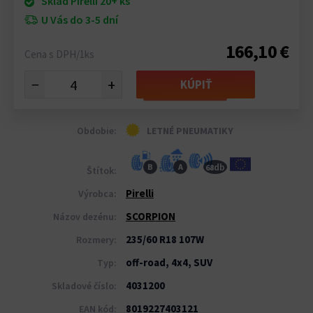
Sklad Pirelli 20+ ks
U Vás do 3-5 dní
166,10 €
Cena s DPH/1ks
−
+
KÚPIŤ
Obdobie:
LETNÉ PNEUMATIKY
db
B
A
68
Štítok:
Pirelli
Výrobca:
SCORPION
Názov dezénu:
235/60 R18 107W
Rozmery:
off-road, 4x4, SUV
Typ:
4031200
Skladové číslo:
8019227403121
EAN kód: