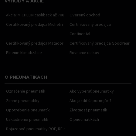
VÝHODY A AKCIE
Akcia: MICHELIN cashback až 70€
Overený obchod
Certifikovaný predajca Michelin
Certifikovaný predajca
Continental
Certifikovaný predajca Matador
Certifikovaný predajca GoodYear
Plnenie klimatizácie
Rovnanie diskov
O PNEUMATIKÁCH
Označenie pneumatík
Ako vyberať pneumatiky
Zimné pneumatiky
Ako jazdiť úspornejšie?
Opotrebenie pneumatík
Životnosť pneumatík
Uskladnenie pneumatík
O pneumatikách
Dojazdové pneumatiky ROF, RF a