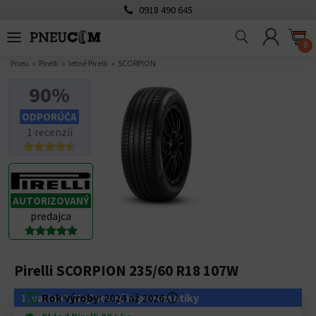
0918 490 645
0
Pneu
Pirelli
letné Pirelli
SCORPION
90%
ODPORÚČA
1 recenzií
AUTORIZOVANÝ
predajca
Pirelli SCORPION 235/60 R18 107W
1. variant: Najlacnejšie pneumatiky
Rok výroby:
2024 až 2026
ⓘ