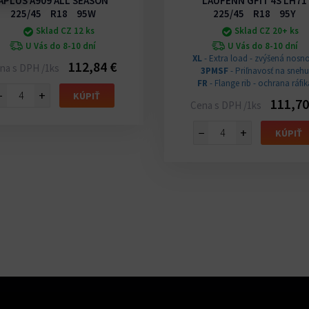
APLUS A909 ALL SEASON
LAUFENN GFIT 4S LH71
225/45 R18 95W
225/45 R18 95Y
Sklad CZ 12 ks
Sklad CZ 20+ ks
U Vás do 8-10 dní
U Vás do 8-10 dní
XL
- Extra load - zvýšená nosno
112,84 €
na s DPH /1ks
3PMSF
- Priľnavosť na snehu
FR
- Flange rib - ochrana ráfik
−
+
KÚPIŤ
111,70
Cena s DPH /1ks
−
+
KÚPIŤ