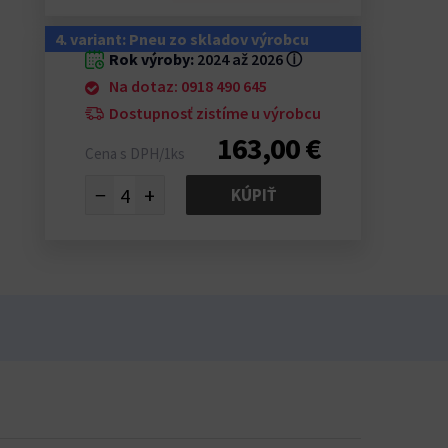
4. variant: Pneu zo skladov výrobcu
Rok výroby:
2024 až 2026
ⓘ
Na dotaz: 0918 490 645
Dostupnosť zistíme u výrobcu
163,00 €
Cena s DPH/1ks
−
+
KÚPIŤ