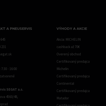
KT A PNEUSERVIS
VÝHODY A AKCIE
 645
Akcia: MICHELIN
8 231
cashback až 70€
egat.sk
Overený obchod
Certifikovaný predajca
 7:30 - 16:00
Michelin
 zatvorené
Certifikovaný predajca
Continental
vis SEGAT a.s.
Certifikovaný predajca
ova 4560/48,
Matador
oprad
Certifikovaný predajca