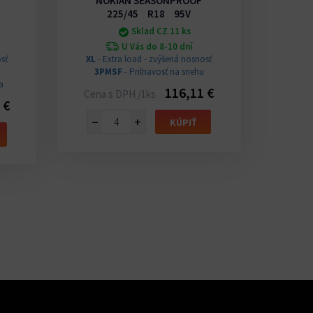
NOKIAN SEASONPROOF
MAXXI
225/45 R18 95V
Sklad CZ 11 ks
U Vás do 8-10 dní
sť
XL
- Extra load - zvýšená nosnosť
3PMSF
- Priľnavosť na snehu
XL
- E
a
3P
116,11 €
Cena s DPH /1ks
 €
Cena 
−
+
KÚPIŤ
−