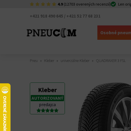
4.9
(12703 overených recenzií)
Len ori
+421 918 490 645 / +421 52 77 68 231
Osobné pneum
Pneu
Kleber
univerzálne Kleber
QUADRAXER 3 FSL
Kleber
AUTORIZOVANÝ
predajca