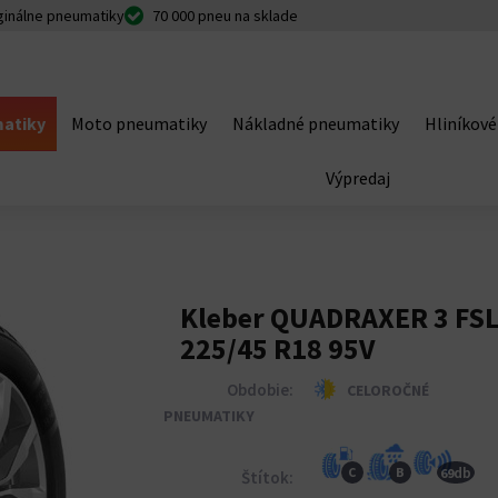
ginálne pneumatiky
70 000 pneu na sklade
atiky
Moto pneumatiky
Nákladné pneumatiky
Hliníkové
Výpredaj
Kleber QUADRAXER 3 FS
225/45 R18 95V
Obdobie:
CELOROČNÉ
PNEUMATIKY
db
C
B
69
Štítok: