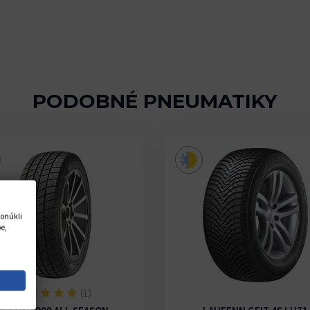
PODOBNÉ PNEUMATIKY
onúkli
e,
(1)