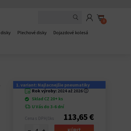
0
 disky
Plechové disky
Dojazdové kolesá
L
1. variant: Najlacnejšie pneumatiky
Rok výroby:
2024 až 2026
ⓘ
Sklad CZ 20+ ks
U Vás do 3-6 dní
113,65 €
Cena s DPH/1ks
−
+
KÚPIŤ