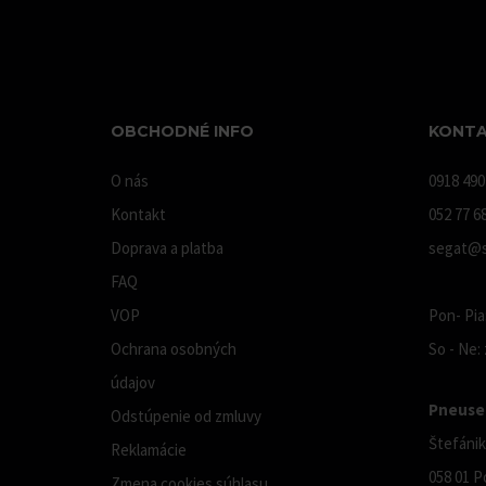
OBCHODNÉ INFO
KONTA
O nás
0918 490
Kontakt
052 77 6
Doprava a platba
segat@s
FAQ
VOP
Pon- Pia:
Ochrana osobných
So - Ne:
údajov
Pneuser
Odstúpenie od zmluvy
Štefánik
Reklamácie
058 01 P
Zmena cookies súhlasu