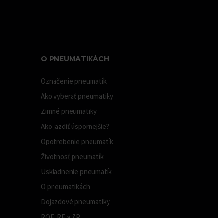
O PNEUMATIKÁCH
Označenie pneumatík
Ako vyberať pneumatiky
Zimné pneumatiky
Ako jazdiť úspornejšie?
Opotrebenie pneumatík
Životnosť pneumatík
Uskladnenie pneumatík
O pneumatikách
Dojazdové pneumatiky
ROF, RF a ZP