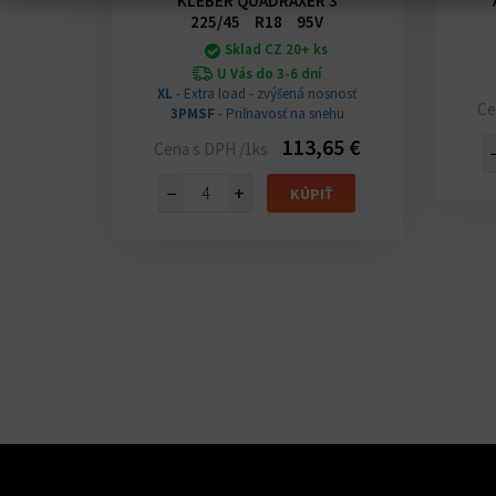
 H750
KLEBER QUADRAXER 3
Y
225/45 R18 95V
Sklad CZ 20+ ks
U Vás do 3-6 dní
osnosť
XL
- Extra load - zvýšená nosnosť
Ce
nehu
3PMSF
- Priľnavosť na snehu
áfika
113,65 €
Cena s DPH /1ks
42 €
−
+
KÚPIŤ
IŤ