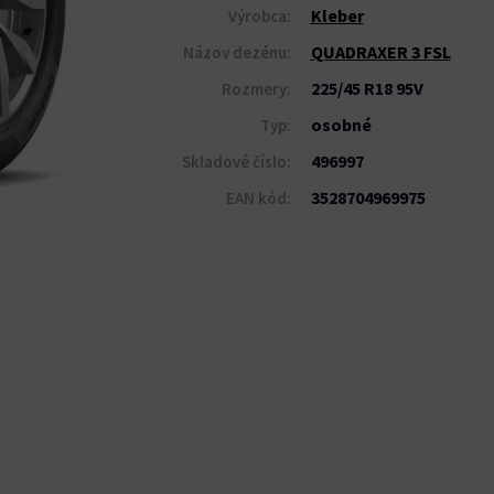
Kleber
Výrobca:
QUADRAXER 3 FSL
Názov dezénu:
225/45 R18 95V
Rozmery:
osobné
Typ:
496997
Skladové číslo:
3528704969975
EAN kód: