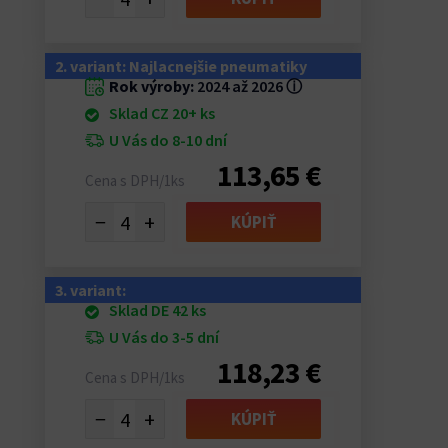
2. variant: Najlacnejšie pneumatiky
Rok výroby:
2024 až 2026
ⓘ
Sklad CZ 20+ ks
U Vás do 8-10 dní
113,65 €
Cena s DPH/1ks
−
+
KÚPIŤ
3. variant:
Sklad DE 42 ks
U Vás do 3-5 dní
118,23 €
Cena s DPH/1ks
−
+
KÚPIŤ