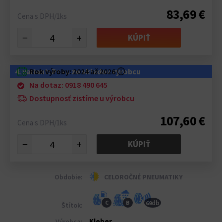
83,69 €
Cena s DPH/1ks
−
+
KÚPIŤ
4. variant: Pneu zo skladov výrobcu
Rok výroby:
2024 až 2026
ⓘ
Na dotaz: 0918 490 645
Dostupnosť zistíme u výrobcu
107,60 €
Cena s DPH/1ks
−
+
KÚPIŤ
Obdobie:
CELOROČNÉ PNEUMATIKY
db
C
B
69
Štítok:
Kleber
Výrobca: