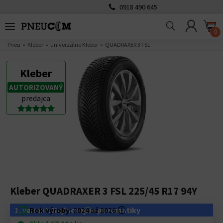
0918 490 645
0
Pneu
Kleber
univerzálne Kleber
QUADRAXER 3 FSL
Kleber
AUTORIZOVANÝ
predajca
Kleber QUADRAXER 3 FSL 225/45 R17 94Y
1. variant: Najlacnejšie pneumatiky
Rok výroby:
2024 až 2026
ⓘ