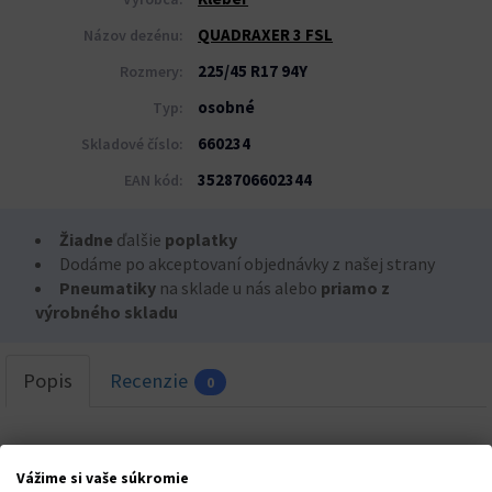
QUADRAXER 3 FSL
Názov dezénu:
225/45 R17 94Y
Rozmery:
osobné
Typ:
660234
Skladové číslo:
3528706602344
EAN kód:
Žiadne
ďalšie
poplatky
Dodáme po akceptovaní objednávky z našej strany
Pneumatiky
na sklade u nás alebo
priamo z
výrobného skladu
Popis
Recenzie
0
Vážime si vaše súkromie