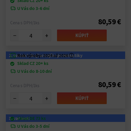
Sklad CZ 20+ ks
U Vás do 3-6 dní
80,59 €
Cena s DPH/1ks
−
+
KÚPIŤ
2. variant: Najlacnejšie pneumatiky
Rok výroby:
2024 až 2026
ⓘ
Sklad CZ 20+ ks
U Vás do 8-10 dní
80,59 €
Cena s DPH/1ks
−
+
KÚPIŤ
3. variant:
Sklad DE 73 ks
U Vás do 3-5 dní