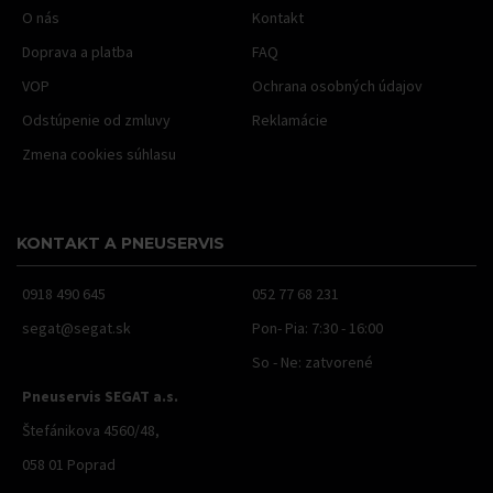
O nás
Kontakt
Doprava a platba
FAQ
VOP
Ochrana osobných údajov
Odstúpenie od zmluvy
Reklamácie
Zmena cookies súhlasu
KONTAKT A PNEUSERVIS
0918 490 645
052 77 68 231
segat@segat.sk
Pon- Pia: 7:30 - 16:00
So - Ne: zatvorené
Pneuservis SEGAT a.s.
Štefánikova 4560/48,
058 01 Poprad