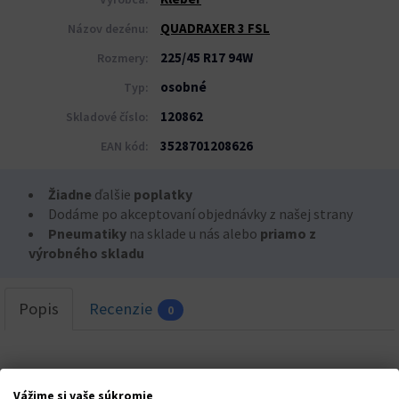
QUADRAXER 3 FSL
Názov dezénu:
225/45 R17 94W
Rozmery:
osobné
Typ:
120862
Skladové číslo:
3528701208626
EAN kód:
Žiadne
ďalšie
poplatky
Dodáme po akceptovaní objednávky z našej strany
Pneumatiky
na sklade u nás alebo
priamo z
výrobného skladu
Popis
Recenzie
0
Vážime si vaše súkromie