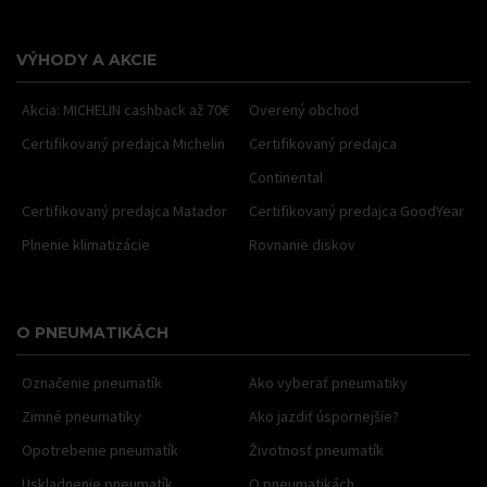
VÝHODY A AKCIE
Akcia: MICHELIN cashback až 70€
Overený obchod
Certifikovaný predajca Michelin
Certifikovaný predajca
Continental
Certifikovaný predajca Matador
Certifikovaný predajca GoodYear
Plnenie klimatizácie
Rovnanie diskov
O PNEUMATIKÁCH
Označenie pneumatík
Ako vyberať pneumatiky
Zimné pneumatiky
Ako jazdiť úspornejšie?
Opotrebenie pneumatík
Životnosť pneumatík
Uskladnenie pneumatík
O pneumatikách