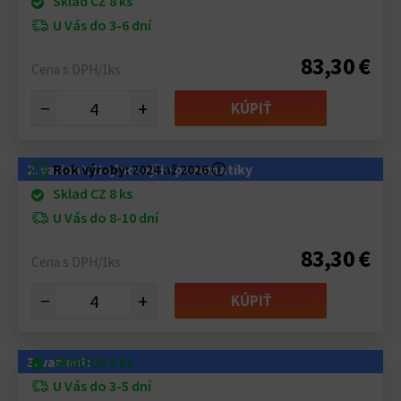
Sklad CZ 8 ks
U Vás do 3-6 dní
83,30 €
Cena s DPH/1ks
−
+
KÚPIŤ
2. variant: Najlacnejšie pneumatiky
Rok výroby:
2024 až 2026
ⓘ
Sklad CZ 8 ks
U Vás do 8-10 dní
83,30 €
Cena s DPH/1ks
−
+
KÚPIŤ
3. variant:
Sklad DE 8 ks
U Vás do 3-5 dní