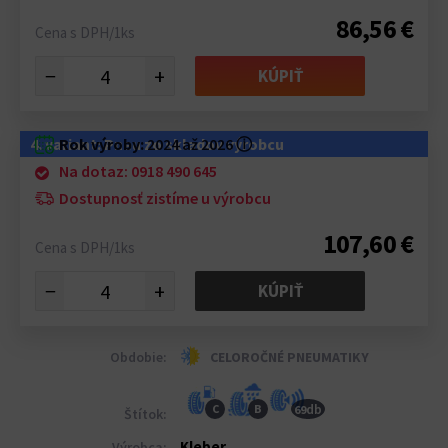
86,56 €
Cena s DPH/1ks
−
+
KÚPIŤ
4. variant: Pneu zo skladov výrobcu
Rok výroby:
2024 až 2026
ⓘ
Na dotaz: 0918 490 645
Dostupnosť zistíme u výrobcu
107,60 €
Cena s DPH/1ks
−
+
KÚPIŤ
Obdobie:
CELOROČNÉ PNEUMATIKY
db
C
B
69
Štítok:
Kleber
Výrobca: