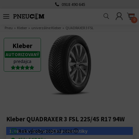
0918 490 645
0
Pneu
Kleber
univerzálne Kleber
QUADRAXER 3 FSL
Kleber
AUTORIZOVANÝ
predajca
Kleber QUADRAXER 3 FSL 225/45 R17 94W
1. variant: Najlacnejšie pneumatiky
Rok výroby:
2024 až 2026
ⓘ