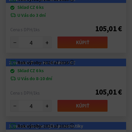
Sklad CZ 6 ks
U Vás do 3 dní
105,01 €
Cena s DPH/1ks
−
+
KÚPIŤ
2. variant: Pneu zo skladov v CZ
Rok výroby:
2024 až 2026
ⓘ
Sklad CZ 6 ks
U Vás do 8-10 dní
105,01 €
Cena s DPH/1ks
−
+
KÚPIŤ
3. variant: Najlacnejšie pneumatiky
Rok výroby:
2024 až 2026
ⓘ