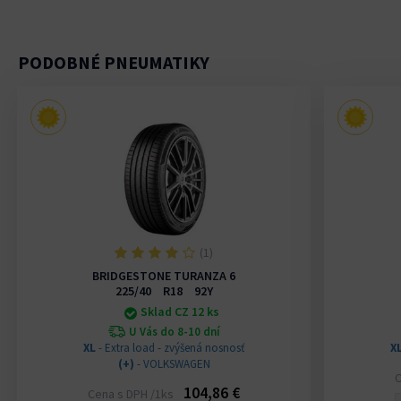
PODOBNÉ PNEUMATIKY
(1)
BRIDGESTONE TURANZA 6
225/40 R18 92Y
Sklad CZ 12 ks
U Vás do 8-10 dní
XL
- Extra load - zvýšená nosnosť
X
(+)
- VOLKSWAGEN
C
104,86 €
Cena s DPH /1ks