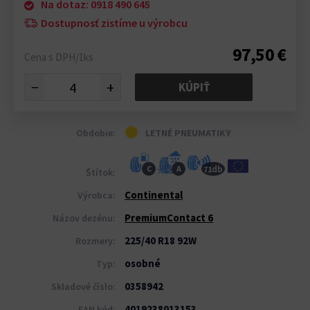
Na dotaz: 0918 490 645
Dostupnosť zistíme u výrobcu
97,50 €
Cena s DPH/1ks
−
+
KÚPIŤ
Obdobie:
LETNÉ PNEUMATIKY
db
C
A
71
Štítok:
Continental
Výrobca:
PremiumContact 6
Názov dezénu:
225/40 R18 92W
Rozmery:
osobné
Typ:
0358942
Skladové číslo:
4019238013153
EAN kód: