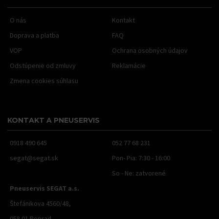
O nás
Kontakt
Doprava a platba
FAQ
VOP
Ochrana osobných údajov
Odstúpenie od zmluvy
Reklamácie
Zmena cookies súhlasu
KONTAKT A PNEUSERVIS
0918 490 645
052 77 68 231
segat@segat.sk
Pon- Pia: 7:30 - 16:00
So - Ne: zatvorené
Pneuservis SEGAT a.s.
Štefánikova 4560/48,
058 01 Poprad