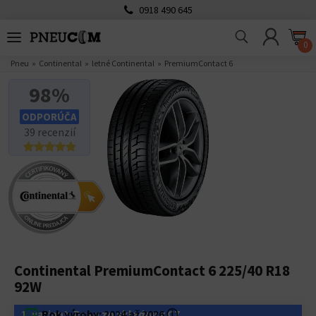
0918 490 645
0
Pneu
Continental
letné Continental
PremiumContact 6
98%
ODPORÚČA
39 recenzií
Continental PremiumContact 6 225/40 R18
92W
1. variant: Pneu zo skladov v CZ
Rok výroby:
2024 až 2026
ⓘ