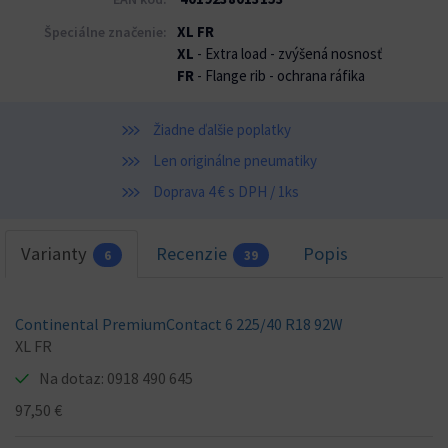
XL FR
Špeciálne značenie:
XL
- Extra load - zvýšená nosnosť
FR
- Flange rib - ochrana ráfika
Žiadne ďalšie poplatky
Len originálne pneumatiky
Doprava 4 € s DPH / 1ks
Varianty
Recenzie
Popis
6
39
Continental PremiumContact 6 225/40 R18 92W
XL FR
Na dotaz: 0918 490 645
97,50 €