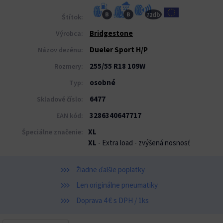
db
B
B
72
Štítok:
Bridgestone
Výrobca:
Dueler Sport H/P
Názov dezénu:
255/55 R18 109W
Rozmery:
osobné
Typ:
6477
Skladové číslo:
3286340647717
EAN kód:
XL
Špeciálne značenie:
XL
- Extra load - zvýšená nosnosť
Žiadne ďalšie poplatky
Len originálne pneumatiky
Doprava 4 € s DPH / 1ks