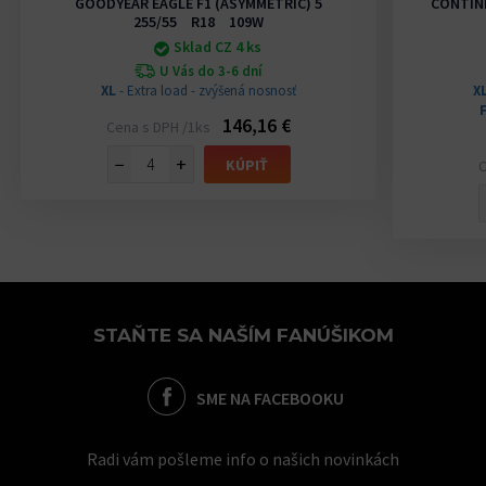
GOODYEAR EAGLE F1 (ASYMMETRIC) 5
CONTIN
255/55 R18 109W
Sklad CZ 4 ks
U Vás do 3-6 dní
XL
- Extra load - zvýšená nosnosť
X
146,16 €
Cena s DPH /1ks
−
+
KÚPIŤ
C
STAŇTE SA NAŠÍM FANÚŠIKOM
SME NA FACEBOOKU
Radi vám pošleme info o našich novinkách