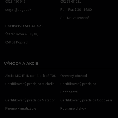
0918 490 645
052 77 68 231
segat@segat.sk
Pon- Pia: 7:30 - 16:00
So - Ne: zatvorené
Pneuservis SEGAT a.s.
Štefánikova 4560/48,
058 01 Poprad
VÝHODY A AKCIE
Akcia: MICHELIN cashback až 70€
Overený obchod
Certifikovaný predajca Michelin
Certifikovaný predajca
Continental
Certifikovaný predajca Matador
Certifikovaný predajca GoodYear
Plnenie klimatizácie
Rovnanie diskov