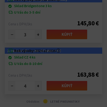
Sklad Bridgestone 3 ks
U Vás do 3-5 dní
145,80 €
Cena s DPH/1ks
−
+
KÚPIŤ
2. variant: Pneu zo skladov v CZ
Rok výroby:
2024 až 2026
ⓘ
Sklad CZ 4 ks
U Vás do 8-10 dní
163,88 €
Cena s DPH/1ks
−
+
KÚPIŤ
Obdobie:
LETNÉ PNEUMATIKY