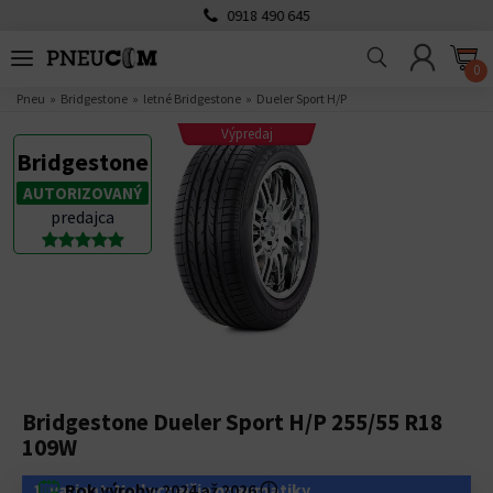
0918 490 645
0
Pneu
Bridgestone
letné Bridgestone
Dueler Sport H/P
Výpredaj
Bridgestone
AUTORIZOVANÝ
predajca
Bridgestone Dueler Sport H/P 255/55 R18
109W
1. variant: Najlacnejšie pneumatiky
Rok výroby:
2024 až 2026
ⓘ