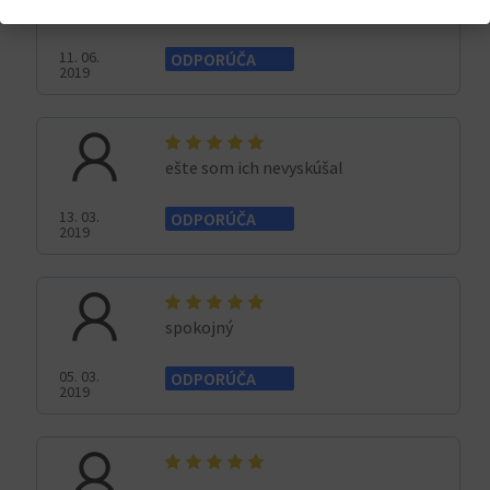
Pomer kvalita cena
11. 06.
ODPORÚČA
2019
ešte som ich nevyskúšal
13. 03.
ODPORÚČA
2019
spokojný
05. 03.
ODPORÚČA
2019