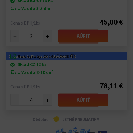
Sklad Barum 3 ks
U Vás do 3-5 dní
45,00 €
Cena s DPH/1ks
−
+
KÚPIŤ
2. variant: Pneu zo skladov v CZ
Rok výroby:
2024 až 2026
ⓘ
Sklad CZ 12 ks
U Vás do 8-10 dní
78,11 €
Cena s DPH/1ks
−
+
KÚPIŤ
Obdobie:
LETNÉ PNEUMATIKY