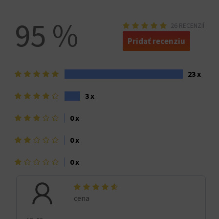
95 %
26 RECENZIÍ
Pridať recenziu
5
23 x
hviezdičiek>
4
3 x
hviezdičky
3
0 x
hviezdičky
2
0 x
hviezdičky
1
0 x
hviezdička>
cena