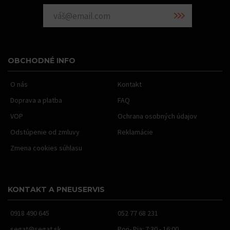
OBCHODNÉ INFO
O nás
Kontakt
Doprava a platba
FAQ
VOP
Ochrana osobných údajov
Odstúpenie od zmluvy
Reklamácie
Zmena cookies súhlasu
KONTAKT A PNEUSERVIS
0918 490 645
052 77 68 231
segat@segat.sk
Pon- Pia: 7:30 - 16:00