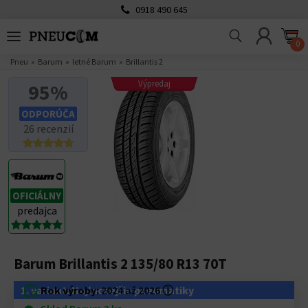
0918 490 645
0
Pneu
Barum
letné Barum
Brillantis 2
Výpredaj
95%
ODPORÚČA
26 recenzií
OFICIÁLNY
predajca
Barum Brillantis 2 135/80 R13 70T
1. variant: Najlacnejšie pneumatiky
Rok výroby:
2024 až 2026
ⓘ