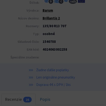
db
D
C
70
Štítok:
Barum
Výrobca:
Brillantis 2
Názov dezénu:
135/80 R13 70T
Rozmery:
osobné
Typ:
1540788
Skladové číslo:
4024063002258
EAN kód:
Špeciálne značenie:
Žiadne ďalšie poplatky
Len originálne pneumatiky
Doprava 4 € s DPH / 1ks
Recenzie
Popis
26