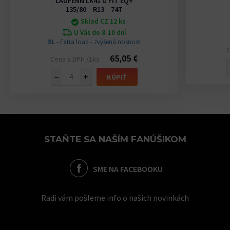
LAUFENN LK41 G FIT EQ+
135/80 R13 74T
Sklad CZ 12 ks
U Vás do 8-10 dní
XL
- Extra load - zvýšená nosnosť
C
65,05 €
Cena s DPH /1ks
−
+
KÚPIŤ
STAŇTE SA NAŠÍM FANÚŠIKOM
SME NA FACEBOOKU
Radi vám pošleme info o našich novinkách