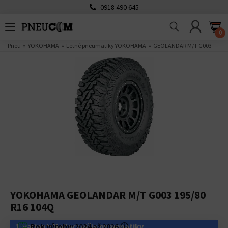
0918 490 645
0
Pneu
YOKOHAMA
Letné pneumatiky YOKOHAMA
GEOLANDAR M/T G003
YOKOHAMA GEOLANDAR M/T G003 195/80
R16 104Q
1. variant: Najlacnejšie pneumatiky
Rok výroby:
2024 až 2026
ⓘ