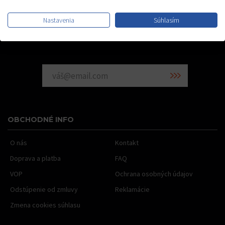
SME NA FACEBOOKU
Nastavenia
Súhlasím
Radi vám pošleme info o našich novinkách
OBCHODNÉ INFO
O nás
Kontakt
Doprava a platba
FAQ
VOP
Ochrana osobných údajov
Odstúpenie od zmluvy
Reklamácie
Zmena cookies súhlasu