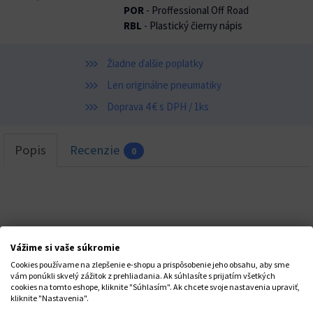
POR
- Proffessional Off Road
RBL
- Plastický čierny nápis
Žiadne ďalšie poplatky
Len originálne pneumatiky
Doprava 4 € s DPH / 1ks
Popis
Recenzie
0
Vážime si vaše súkromie
Cookies používame na zlepšenie e-shopu a prispôsobenie jeho obsahu, aby sme
STAŇTE SA NAŠÍM FANÚŠIKOM
vám ponúkli skvelý zážitok z prehliadania. Ak súhlasíte s prijatím všetkých
cookies na tomto eshope, kliknite "Súhlasím". Ak chcete svoje nastavenia upraviť,
kliknite "Nastavenia".