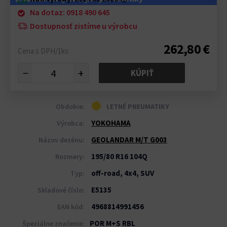
Na dotaz: 0918 490 645
Dostupnosť zistíme u výrobcu
262,80 €
Cena s DPH/1ks
−
+
KÚPIŤ
Obdobie:
LETNÉ PNEUMATIKY
YOKOHAMA
Výrobca:
GEOLANDAR M/T G003
Názov dezénu:
195/80 R16 104Q
Rozmery:
off-road, 4x4, SUV
Typ:
E5135
Skladové číslo:
4968814991456
EAN kód:
POR M+S RBL
Špeciálne značenie: