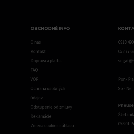
OBCHODNÉ INFO
KONTA
O nás
0918 490
Kontakt
052 77 6
Doprava a platba
segat@s
FAQ
VOP
Pon- Pia:
Ochrana osobných
So - Ne:
údajov
Pneuser
Odstúpenie od zmluvy
Štefánik
Reklamácie
058 01 P
Zmena cookies súhlasu