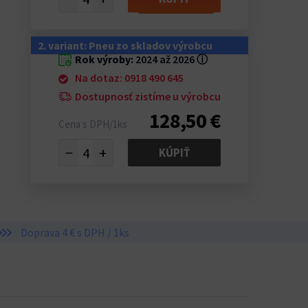
2. variant: Pneu zo skladov výrobcu
Rok výroby:
2024 až 2026
ⓘ
Na dotaz: 0918 490 645
Dostupnosť zistíme u výrobcu
128,50 €
Cena s DPH/1ks
−
+
KÚPIŤ
Doprava 4 € s DPH / 1ks