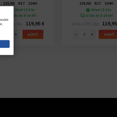
235/65 R17 104H
235/65 R17 104H
Sklad CZ 6 ks
Sklad CZ 6 ks
U Vás do 8-10 dní
U Vás do 8-10 dní
onúkli
119,95 €
119,95
na s DPH /1ks
Cena s DPH /1ks
e,
−
+
−
+
KÚPIŤ
KÚPIŤ