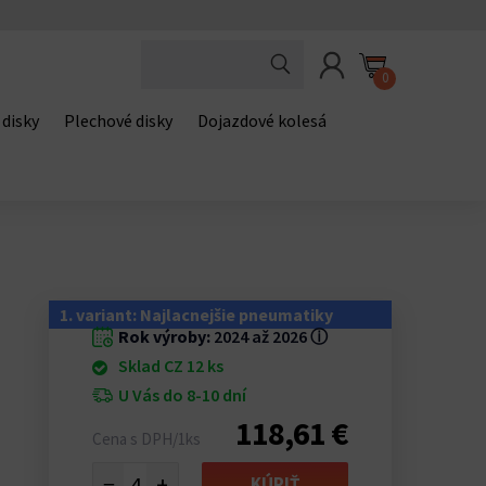
0
 disky
Plechové disky
Dojazdové kolesá
1. variant: Najlacnejšie pneumatiky
Rok výroby:
2024 až 2026
ⓘ
Sklad CZ 12 ks
U Vás do 8-10 dní
118,61 €
Cena s DPH/1ks
−
+
KÚPIŤ