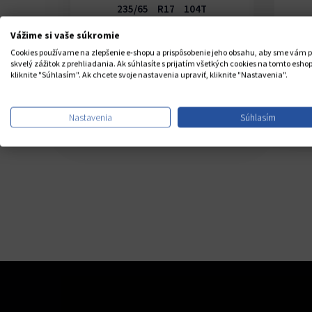
V
235/65 R17 104T
Sklad CZ 12 ks
Vážime si vaše súkromie
í
U Vás do 8-10 dní
Cookies používame na zlepšenie e-shopu a prispôsobenie jeho obsahu, aby sme vám p
osnosť
RWL
- Plastický biely nápis
Ce
skvelý zážitok z prehliadania. Ak súhlasíte s prijatím všetkých cookies na tomto eshop
áfika
118,20 €
kliknite "Súhlasím". Ak chcete svoje nastavenia upraviť, kliknite "Nastavenia".
Cena s DPH /1ks
52 €
−
+
KÚPIŤ
IŤ
Nastavenia
Súhlasím