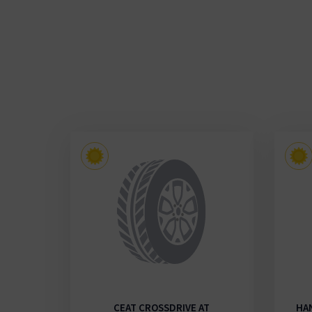
RT 5
CEAT CROSSDRIVE AT
HA