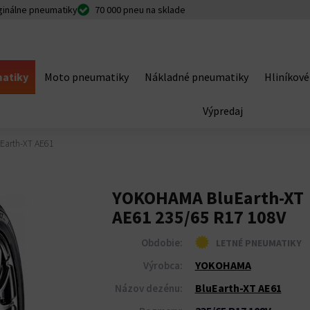
ginálne pneumatiky
70 000 pneu na sklade
atiky
Moto pneumatiky
Nákladné pneumatiky
Hliníkové
Výpredaj
Earth-XT AE61
YOKOHAMA BluEarth-XT
AE61 235/65 R17 108V
Obdobie:
LETNÉ PNEUMATIKY
YOKOHAMA
Výrobca:
BluEarth-XT AE61
Názov dezénu: