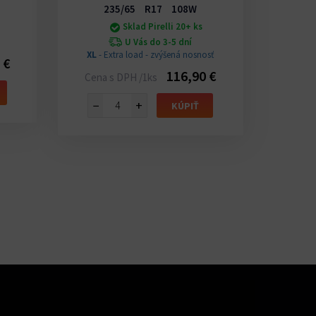
235/65 R17 108W
Sklad Pirelli 20+ ks
U Vás do 3-5 dní
XL
- Extra load - zvýšená nosnosť
XL
- E
 €
116,90 €
Cena s DPH /1ks
Cena 
−
+
−
KÚPIŤ