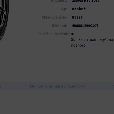
235/65 R17 108V
Rozmery:
osobné
Typ:
R5778
Skladové číslo:
4968814990107
EAN kód:
Špeciálne značenie:
XL
XL
- Extra load - zvýšená
nosnosť
y
Len originálne pneumatiky