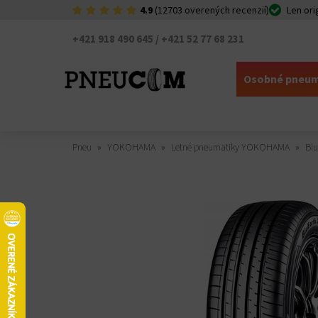
4.9
(12703 overených recenzií)
Len ori
+421 918 490 645 / +421 52 77 68 231
Osobné pneum
Pneu
YOKOHAMA
Letné pneumatiky YOKOHAMA
Blu