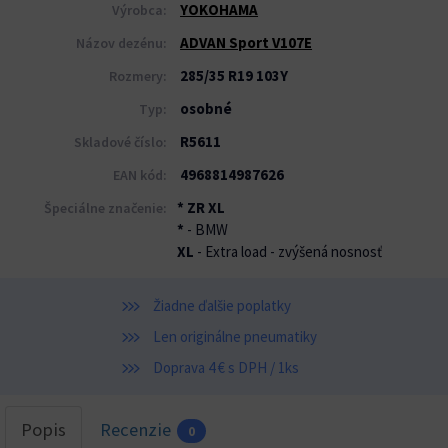
YOKOHAMA
Výrobca:
ADVAN Sport V107E
Názov dezénu:
285/35 R19 103Y
Rozmery:
osobné
Typ:
R5611
Skladové číslo:
4968814987626
EAN kód:
* ZR XL
Špeciálne značenie:
*
- BMW
XL
- Extra load - zvýšená nosnosť
Žiadne ďalšie poplatky
Len originálne pneumatiky
Doprava 4 € s DPH / 1ks
Popis
Recenzie
0