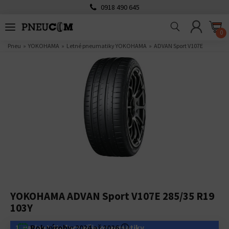
0918 490 645
0
Pneu
YOKOHAMA
Letné pneumatiky YOKOHAMA
ADVAN Sport V107E
YOKOHAMA ADVAN Sport V107E 285/35 R19
103Y
1. variant: Najlacnejšie pneumatiky
Rok výroby:
2024 až 2026
ⓘ