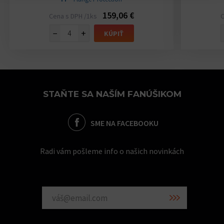
159,06 €
Cena s DPH /1ks
C
−
+
KÚPIŤ
STAŇTE SA NAŠÍM FANÚŠIKOM
SME NA FACEBOOKU
Radi vám pošleme info o našich novinkách