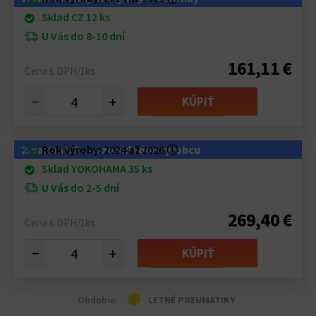
Sklad CZ 12 ks
U Vás do 8-10 dní
161,11 €
Cena s DPH/1ks
−
+
KÚPIŤ
2. variant: Pneu zo skladov výrobcu
Rok výroby:
2024 až 2026
ⓘ
Sklad YOKOHAMA 35 ks
U Vás do 2-5 dní
269,40 €
Cena s DPH/1ks
−
+
KÚPIŤ
Obdobie:
LETNÉ PNEUMATIKY