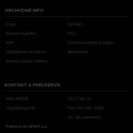
OBCHODNÉ INFO
O nás
Kontakt
Doprava a platba
FAQ
VOP
Ochrana osobných údajov
Odstúpenie od zmluvy
Reklamácie
Zmena cookies súhlasu
KONTAKT A PNEUSERVIS
0918 490 645
052 77 68 231
segat@segat.sk
Pon- Pia: 7:30 - 16:00
So - Ne: zatvorené
Pneuservis SEGAT a.s.