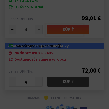
Sklad CZ 12 ks
U Vás do 8-10 dní
99,01 €
Cena s DPH/1ks
−
+
KÚPIŤ
2. variant: Najlacnejšie pneumatiky
Rok výroby:
2024 až 2026
ⓘ
Na dotaz: 0918 490 645
Dostupnosť zistíme u výrobcu
72,00 €
Cena s DPH/1ks
−
+
KÚPIŤ
Obdobie:
LETNÉ PNEUMATIKY