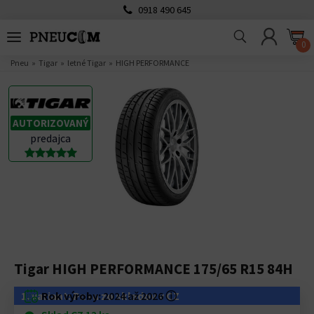
0918 490 645
0
Pneu
Tigar
letné Tigar
HIGH PERFORMANCE
AUTORIZOVANÝ
predajca
Tigar HIGH PERFORMANCE 175/65 R15 84H
1. variant: Pneu zo skladov v CZ
Rok výroby:
2024 až 2026
ⓘ