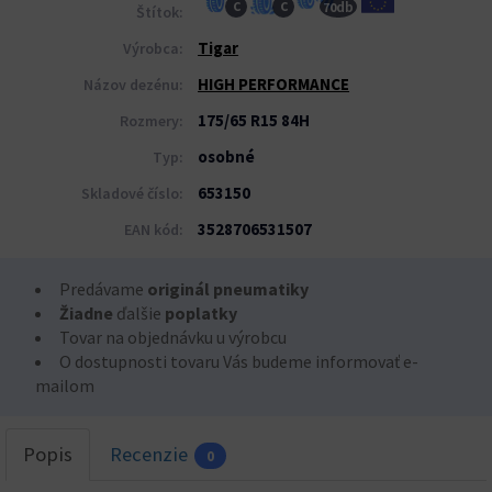
db
C
C
70
Štítok:
Tigar
Výrobca:
HIGH PERFORMANCE
Názov dezénu:
175/65 R15 84H
Rozmery:
osobné
Typ:
653150
Skladové číslo:
3528706531507
EAN kód:
Predávame
originál pneumatiky
Žiadne
ďalšie
poplatky
Tovar na objednávku u výrobcu
O dostupnosti tovaru Vás budeme informovať e-
mailom
Popis
Recenzie
0