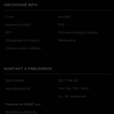
OBCHODNÉ INFO
O nás
Kontakt
Doprava a platba
FAQ
VOP
Ochrana osobných údajov
Odstúpenie od zmluvy
Reklamácie
Zmena cookies súhlasu
KONTAKT A PNEUSERVIS
0918 490 645
052 77 68 231
segat@segat.sk
Pon- Pia: 7:30 - 16:00
So - Ne: zatvorené
Pneuservis SEGAT a.s.
Štefánikova 4560/48,