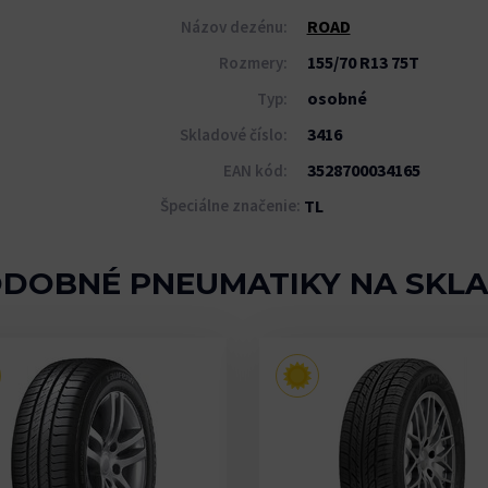
ROAD
Názov dezénu:
155/70 R13 75T
Rozmery:
osobné
Typ:
3416
Skladové číslo:
3528700034165
EAN kód:
Špeciálne značenie:
TL
DOBNÉ PNEUMATIKY NA SKL