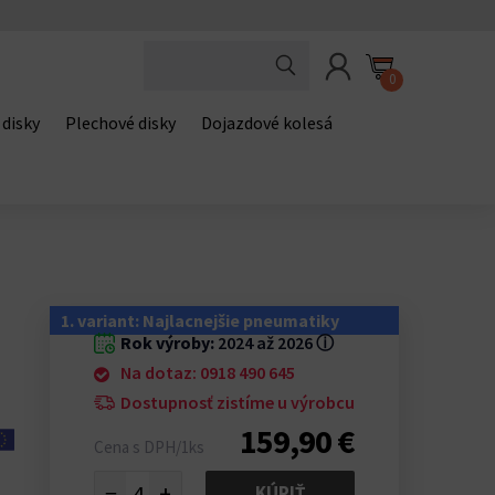
0
 disky
Plechové disky
Dojazdové kolesá
1. variant: Najlacnejšie pneumatiky
Rok výroby:
2024 až 2026
ⓘ
Na dotaz: 0918 490 645
Dostupnosť zistíme u výrobcu
159,90 €
Cena s DPH/1ks
−
+
KÚPIŤ