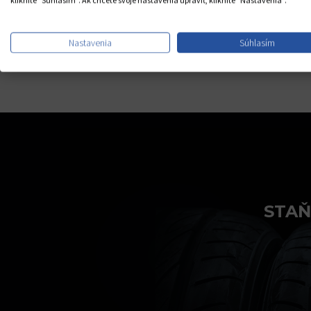
kliknite "Súhlasím". Ak chcete svoje nastavenia upraviť, kliknite "Nastavenia".
Nastavenia
Súhlasím
STAŇ