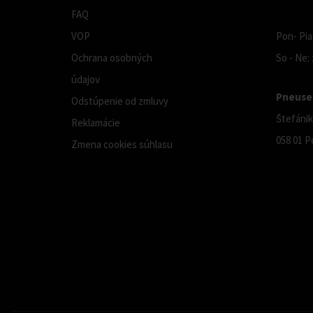
FAQ
VOP
Pon- Pia:
Ochrana osobných
So - Ne:
údajov
Pneuser
Odstúpenie od zmluvy
Štefánik
Reklamácie
058 01 P
Zmena cookies súhlasu