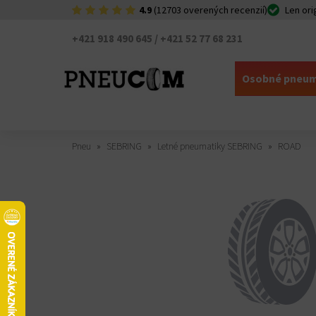
4.9
(12703 overených recenzií)
Len ori
+421 918 490 645 / +421 52 77 68 231
Osobné pneum
Pneu
SEBRING
Letné pneumatiky SEBRING
ROAD