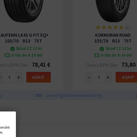
(1)
LAUFENN LK41 G FIT EQ+
KORMORAN ROAD
155/70 R13 75T
155/70 R13 75T
Sklad CZ 12 ks
Sklad CZ 12 ks
U Vás do 8-10 dní
U Vás do 8-10 dní
78,41 €
73,80
ena s DPH /1ks
Cena s DPH /1ks
−
+
−
+
KÚPIŤ
KÚPIŤ
y
Len originálne pneumatiky
onúkli
e,