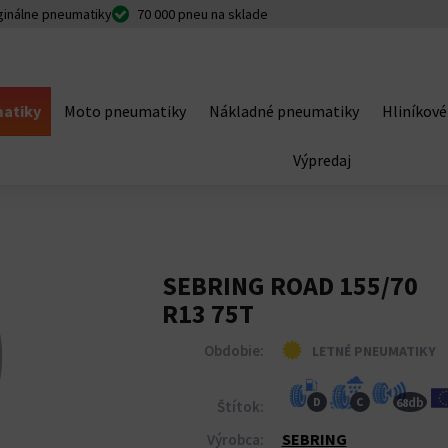
ginálne pneumatiky
70 000 pneu na sklade
atiky
Moto pneumatiky
Nákladné pneumatiky
Hliníkové
Výpredaj
SEBRING ROAD 155/70
R13 75T
Obdobie:
LETNÉ PNEUMATIKY
db
D
C
68
Štítok:
SEBRING
Výrobca: