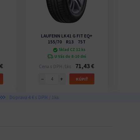
LAUFENN LK41 G FIT EQ+
UNI
155/70 R13 75T
Sklad CZ 12 ks
U Vás do 8-10 dní
 €
71,43 €
Cena s DPH /1ks
Cena
−
+
−
KÚPIŤ
Doprava 4 € s DPH / 1ks