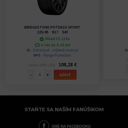
BRIDGESTONE POTENZA SPORT
225/45 R17 94Y
Sklad CZ 12 ks
U Vás do 8-10 dní
XL
- Extra load - zvýšená nosnosť
X
MFS
- Flange Protection
C
108,28 €
Cena s DPH /1ks
−
+
KÚPIŤ
STAŇTE SA NAŠÍM FANÚŠIKOM
SME NA FACEBOOKU