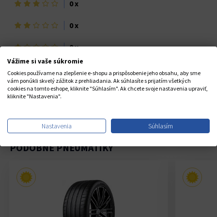
3
0 x
hviezdičky
2
0 x
hviezdičky
1
0 x
hviezdička>
Vážime si vaše súkromie
Cookies používame na zlepšenie e-shopu a prispôsobenie jeho obsahu, aby sme
vám ponúkli skvelý zážitok z prehliadania. Ak súhlasíte s prijatím všetkých
cookies na tomto eshope, kliknite "Súhlasím". Ak chcete svoje nastavenia upraviť,
kliknite "Nastavenia".
21. 06.
2025
Nastavenia
Súhlasím
PODOBNÉ PNEUMATIKY