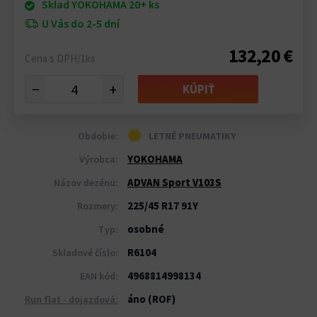
Sklad YOKOHAMA 20+ ks
U Vás do 2-5 dní
132,20 €
Cena s DPH/1ks
−
+
KÚPIŤ
Obdobie:
LETNÉ PNEUMATIKY
YOKOHAMA
Výrobca:
ADVAN Sport V103S
Názov dezénu:
225/45 R17 91Y
Rozmery:
osobné
Typ:
R6104
Skladové číslo:
4968814998134
EAN kód:
áno (ROF)
Run flat - dojazdová: