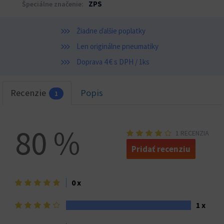
ZPS
Špeciálne značenie:
Žiadne ďalšie poplatky
Len originálne pneumatiky
Doprava 4 € s DPH / 1ks
Recenzie
Popis
1
80 %
1 RECENZIA
Pridať recenziu
5
0 x
hviezdičiek>
4
1 x
hviezdičky