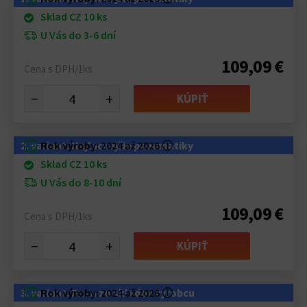
Sklad CZ 10 ks
U Vás do 3-6 dní
109,09 €
Cena s DPH/1ks
−
+
KÚPIŤ
2. variant: Najlacnejšie pneumatiky
Rok výroby:
2024 až 2026
ⓘ
Sklad CZ 10 ks
U Vás do 8-10 dní
109,09 €
Cena s DPH/1ks
−
+
KÚPIŤ
3. variant: Pneu zo skladov výrobcu
Rok výroby:
2024 až 2026
ⓘ