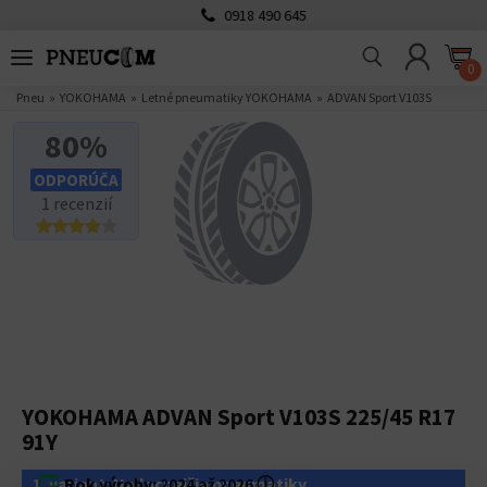
0918 490 645
0
Pneu
YOKOHAMA
Letné pneumatiky YOKOHAMA
ADVAN Sport V103S
80%
ODPORÚČA
1 recenzií
YOKOHAMA ADVAN Sport V103S 225/45 R17
91Y
1. variant: Najlacnejšie pneumatiky
Rok výroby:
2024 až 2026
ⓘ