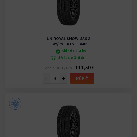
UNIROYAL SNOW MAX 3
185/75 R16 104R
Sklad CZ 4 ks
U Vás do 3-6 dní
111,50 €
Cena s DPH /1ks
−
+
KÚPIŤ