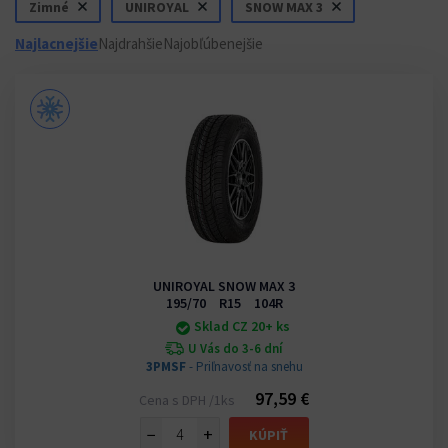
Zimné
UNIROYAL
SNOW MAX 3
Najlacnejšie
Najdrahšie
Najobľúbenejšie
UNIROYAL SNOW MAX 3
195/70 R15 104R
Sklad CZ 20+ ks
U Vás do 3-6 dní
3PMSF
- Priľnavosť na snehu
97,59 €
Cena s DPH /1ks
−
+
KÚPIŤ