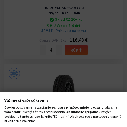
UNIROYAL SNOW MAX 3
195/65 R16 104R
Sklad CZ 20+ ks
U Vás do 3-6 dní
3PMSF
- Priľnavosť na snehu
116,48 €
Cena s DPH /1ks
−
+
KÚPIŤ
Vážime si vaše súkromie
Cookies používame na zlepšenie e-shopu a prispôsobenie jeho obsahu, aby sme
vám ponúkli skvelý zážitok z prehliadania. Ak súhlasíte s prijatím všetkých
cookies na tomto eshope, kliknite "Súhlasím". Ak chcete svoje nastavenia upraviť,
kliknite "Nastavenia".
UNIROYAL SNOW MAX 3