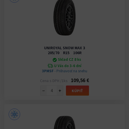
UNIROYAL SNOW MAX 3
205/70 R15 106R
Sklad CZ 8 ks
U Vás do 3-6 dní
3PMSF
- Priľnavosť na snehu
109,56 €
Cena s DPH /1ks
−
+
KÚPIŤ