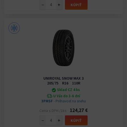
−
+
KÚPIŤ
UNIROYAL SNOW MAX 3
205/75 R16 110R
Sklad CZ 4 ks
U Vás do 3-6 dní
3PMSF
- Priľnavosť na snehu
124,27 €
Cena s DPH /1ks
−
+
KÚPIŤ