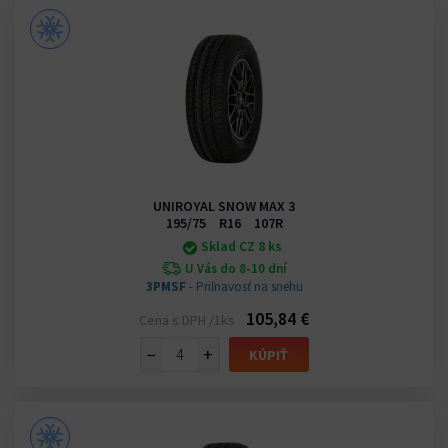
UNIROYAL SNOW MAX 3
195/75 R16 107R
Sklad CZ 8 ks
U Vás do 8-10 dní
3PMSF
- Priľnavosť na snehu
105,84 €
Cena s DPH /1ks
−
+
KÚPIŤ