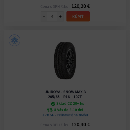
120,20 €
Cena s DPH /1ks
−
+
KÚPIŤ
UNIROYAL SNOW MAX 3
205/65 R16 107T
Sklad CZ 20+ ks
U Vás do 8-10 dní
3PMSF
- Priľnavosť na snehu
120,30 €
Cena s DPH /1ks