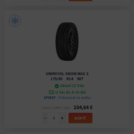
UNIROYAL SNOW MAX 3
175/65 R14 90T
Sklad CZ 9 ks
U Vás do 8-10 dní
3PMSF
- Priľnavosť na snehu
104,64 €
Cena s DPH /1ks
−
+
KÚPIŤ