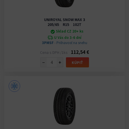
UNIROYAL SNOW MAX 3
205/65 R15 102T
Sklad CZ 20+ ks
U Vás do 3-6 dní
3PMSF
- Priľnavosť na snehu
112,54 €
Cena s DPH /1ks
−
+
KÚPIŤ