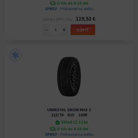
U Vás do 8-10 dní
3PMSF
- Priľnavosť na snehu
119,53 €
Cena s DPH /1ks
−
+
KÚPIŤ
UNIROYAL SNOW MAX 3
215/70 R15 109R
Sklad CZ 12 ks
U Vás do 8-10 dní
3PMSF
- Priľnavosť na snehu