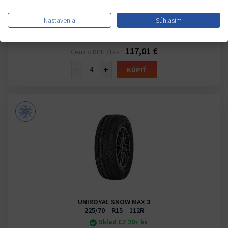
195/60 R16 99T
Sklad CZ 12 ks
Nastavenia
Súhlasím
U Vás do 8-10 dní
3PMSF
- Priľnavosť na snehu
117,01 €
Cena s DPH /1ks
−
+
KÚPIŤ
UNIROYAL SNOW MAX 3
225/70 R15 112R
Sklad CZ 20+ ks