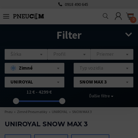
0918 490 645
0
Filter
Šírka
Profil
Priemer
Zimné
Typ vozidla
UNIROYAL
SNOW MAX 3
12 € - 4299 €
Ďalšie filtre
Pneu
Zimné Pneumatiky
UNIROYAL
SNOW MAX 3
UNIROYAL SNOW MAX 3