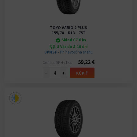
TOYO VARIO 2 PLUS
155/70 R13 75T
Sklad CZ 6 ks
U Vás do 8-10 dní
3PMSF
- Priľnavosť na snehu
59,22 €
Cena s DPH /1ks
−
+
KÚPIŤ