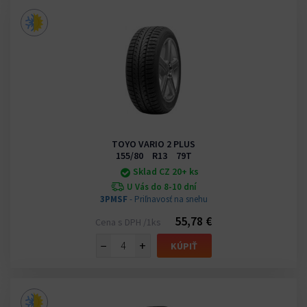
TOYO VARIO 2 PLUS
155/80 R13 79T
Sklad CZ 20+ ks
U Vás do 8-10 dní
3PMSF
- Priľnavosť na snehu
55,78 €
Cena s DPH /1ks
−
+
KÚPIŤ