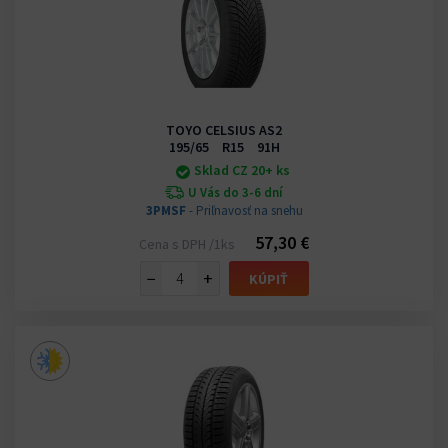
TOYO CELSIUS AS2
195/65 R15 91H
Sklad CZ 20+ ks
U Vás do 3-6 dní
3PMSF
- Priľnavosť na snehu
57,30 €
Cena s DPH /1ks
−
+
KÚPIŤ