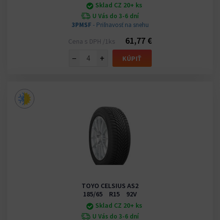
Sklad CZ 20+ ks
U Vás do 3-6 dní
3PMSF
- Priľnavosť na snehu
61,77 €
Cena s DPH /1ks
−
+
KÚPIŤ
TOYO CELSIUS AS2
185/65 R15 92V
Sklad CZ 20+ ks
U Vás do 3-6 dní