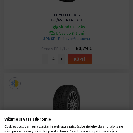
TOYO CELSIUS
155/65 R14 75T
Sklad CZ 12 ks
U Vás do 3-6 dní
3PMSF
- Priľnavosť na snehu
60,79 €
Cena s DPH /1ks
−
+
KÚPIŤ
Vážime si vaše súkromie
Cookies používame na zlepšenie e-shopu a prispôsobenie jeho obsahu, aby sme
vám ponúkli skvelý zážitok z prehliadania. Ak súhlasíte s prijatím všetkých