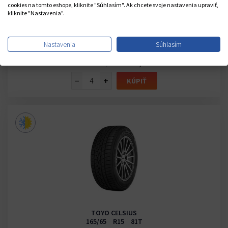
TOYO CELSIUS
cookies na tomto eshope, kliknite "Súhlasím". Ak chcete svoje nastavenia upraviť,
kliknite "Nastavenia".
175/70 R14 84T
Sklad CZ 20+ ks
U Vás do 8-10 dní
Nastavenia
Súhlasím
3PMSF
- Priľnavosť na snehu
61,58 €
Cena s DPH /1ks
−
+
KÚPIŤ
TOYO CELSIUS
165/65 R15 81T