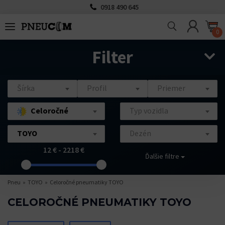
0918 490 645
0
Filter
Šírka
Profil
Priemer
Celoročné
Typ vozidla
TOYO
Dezén
12 € - 2218 €
Ďalšie filtre
Pneu
TOYO
Celoročné pneumatiky TOYO
CELOROČNÉ PNEUMATIKY TOYO