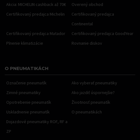
Akcia: MICHELIN cashback až 70€
Overený obchod
Certifikovaný predajca Michelin
Certifikovaný predajca
Continental
Certifikovaný predajca Matador
Certifikovaný predajca GoodYear
Plnenie klimatizácie
Rovnanie diskov
O PNEUMATIKÁCH
Označenie pneumatík
Ako vyberať pneumatiky
Zimné pneumatiky
Ako jazdiť úspornejšie?
Opotrebenie pneumatík
Životnosť pneumatík
Uskladnenie pneumatík
O pneumatikách
Dojazdové pneumatiky ROF, RF a
ZP