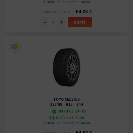
3PMSF
- Priľnavosť na snehu
64,08 €
Cena s DPH /1ks
−
+
KÚPIŤ
TOYO CELSIUS
175/65 R15 84H
Sklad CZ 20+ ks
U Vás do 3-6 dní
3PMSF
- Priľnavosť na snehu
64,67 €