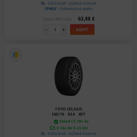
XL
- Extra load - zvýšená nosnosť
3PMSF
- Priľnavosť na snehu
63,88 €
Cena s DPH /1ks
−
+
KÚPIŤ
TOYO CELSIUS
165/70 R14 85T
Sklad CZ 20+ ks
U Vás do 8-10 dní
XL
- Extra load - zvýšená nosnosť