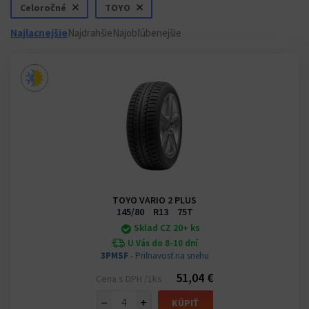
Celoročné
TOYO
Najlacnejšie
Najdrahšie
Najobľúbenejšie
TOYO VARIO 2 PLUS
145/80 R13 75T
Sklad CZ 20+ ks
U Vás do 8-10 dní
3PMSF
- Priľnavosť na snehu
51,04 €
Cena s DPH /1ks
−
+
KÚPIŤ