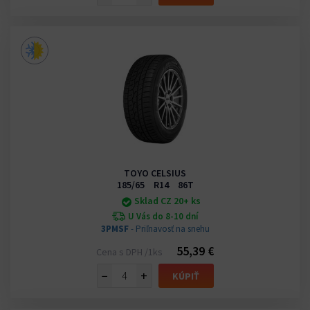
TOYO CELSIUS
185/65 R14 86T
Sklad CZ 20+ ks
U Vás do 8-10 dní
3PMSF
- Priľnavosť na snehu
55,39 €
Cena s DPH /1ks
−
+
KÚPIŤ