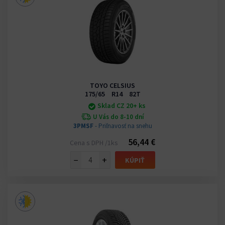
TOYO CELSIUS
175/65 R14 82T
Sklad CZ 20+ ks
U Vás do 8-10 dní
3PMSF
- Priľnavosť na snehu
56,44 €
Cena s DPH /1ks
−
+
KÚPIŤ