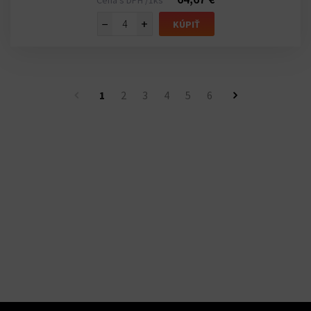
Cena s DPH /1ks
−
+
KÚPIŤ
1
2
3
4
5
6