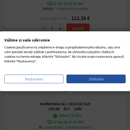
U Vás do 8-10 dní
3PMSF
- Priľnavosť na snehu
112,36 €
Cena s DPH /1ks
−
+
KÚPIŤ
Vážime si vaše súkromie
Cookies používame na zlepšenie e-shopu a prispôsobenie jeho obsahu, aby sme
vám ponúkli skvelý zážitok z prehliadania. Ak súhlasíte s prijatím všetkých
cookies na tomto eshope, kliknite "Súhlasím". Ak chcete svoje nastavenia upraviť,
kliknite "Nastavenia".
Nastavenia
Súhlasím
KORMORAN ALL SEASON SUV
235/65 R17 108V
Sklad CZ 8 ks
U Vás do 8-10 dní
XL
- Extra load - zvýšená nosnosť