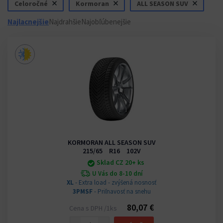
Celoročné
Kormoran
ALL SEASON SUV
Najlacnejšie
Najdrahšie
Najobľúbenejšie
KORMORAN ALL SEASON SUV
215/65 R16 102V
Sklad CZ 20+ ks
U Vás do 8-10 dní
XL
- Extra load - zvýšená nosnosť
3PMSF
- Priľnavosť na snehu
80,07 €
Cena s DPH /1ks