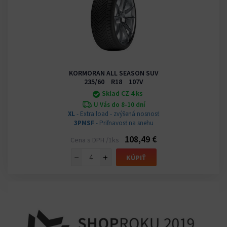
KORMORAN ALL SEASON SUV
235/60 R18 107V
Sklad CZ 4 ks
U Vás do 8-10 dní
XL
- Extra load - zvýšená nosnosť
3PMSF
- Priľnavosť na snehu
108,49 €
Cena s DPH /1ks
−
+
KÚPIŤ