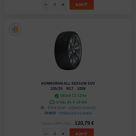
−
+
KÚPIŤ
KORMORAN ALL SEASON SUV
235/55 R17 103V
Sklad CZ 12 ks
U Vás do 8-10 dní
XL
- Extra load - zvýšená nosnosť
3PMSF
- Priľnavosť na snehu
120,79 €
Cena s DPH /1ks
−
+
KÚPIŤ