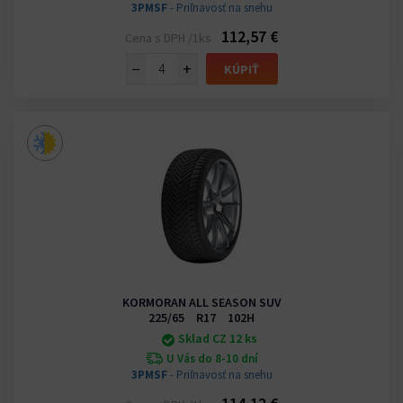
3PMSF
- Priľnavosť na snehu
112,57 €
Cena s DPH /1ks
−
+
KÚPIŤ
KORMORAN ALL SEASON SUV
225/65 R17 102H
Sklad CZ 12 ks
U Vás do 8-10 dní
3PMSF
- Priľnavosť na snehu