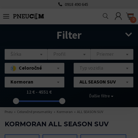
0918 490 645
0
Filter
Šírka
Profil
Priemer
Celoročné
Typ vozidla
Kormoran
ALL SEASON SUV
12 € - 4551 €
Ďalšie filtre
Pneu
Celoročné pneumatiky
Kormoran
ALL SEASON SUV
KORMORAN ALL SEASON SUV