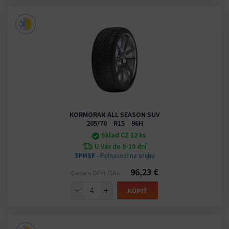
KORMORAN ALL SEASON SUV
205/70 R15 96H
Sklad CZ 12 ks
U Vás do 8-10 dní
3PMSF
- Priľnavosť na snehu
96,23 €
Cena s DPH /1ks
−
+
KÚPIŤ