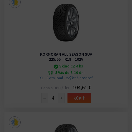
KORMORAN ALL SEASON SUV
225/55 R18 102V
Sklad CZ 4 ks
U Vás do 8-10 dní
XL
- Extra load - zvýšená nosnosť
104,61 €
Cena s DPH /1ks
−
+
KÚPIŤ