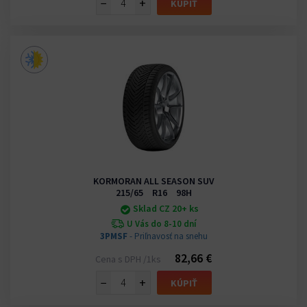
−
+
KÚPIŤ
KORMORAN ALL SEASON SUV
215/65 R16 98H
Sklad CZ 20+ ks
U Vás do 8-10 dní
3PMSF
- Priľnavosť na snehu
82,66 €
Cena s DPH /1ks
−
+
KÚPIŤ