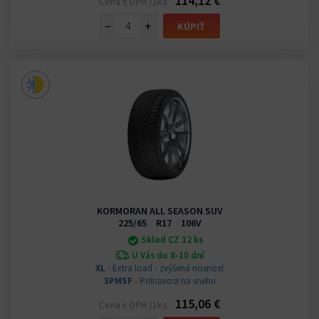
114,12 €
Cena s DPH /1ks
−
+
KÚPIŤ
KORMORAN ALL SEASON SUV
225/65 R17 106V
Sklad CZ 12 ks
U Vás do 8-10 dní
XL
- Extra load - zvýšená nosnosť
3PMSF
- Priľnavosť na snehu
115,06 €
Cena s DPH /1ks