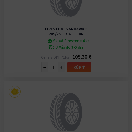
FIRESTONE VANHAWK 3
205/75 R16 110R
Sklad Firestone 4 ks
U Vás do 3-5 dní
105,30 €
Cena s DPH /1ks
−
+
KÚPIŤ