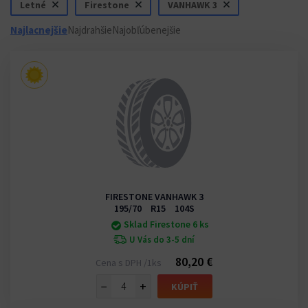
Letné
Firestone
VANHAWK 3
Najlacnejšie
Najdrahšie
Najobľúbenejšie
FIRESTONE VANHAWK 3
195/70 R15 104S
Sklad Firestone 6 ks
U Vás do 3-5 dní
80,20 €
Cena s DPH /1ks
−
+
KÚPIŤ