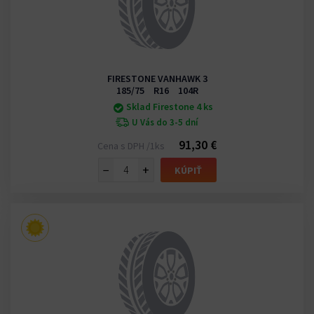
FIRESTONE VANHAWK 3
185/75 R16 104R
Sklad Firestone 4 ks
U Vás do 3-5 dní
91,30 €
Cena s DPH /1ks
−
+
KÚPIŤ