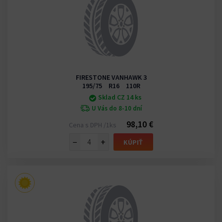
FIRESTONE VANHAWK 3
195/75 R16 110R
Sklad CZ 14 ks
U Vás do 8-10 dní
98,10 €
Cena s DPH /1ks
−
+
KÚPIŤ