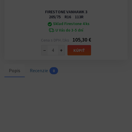
FIRESTONE VANHAWK 3
205/75 R16 113R
Sklad Firestone 4 ks
U Vás do 3-5 dní
105,30 €
Cena s DPH /1ks
−
+
KÚPIŤ
Popis
Recenzie
0