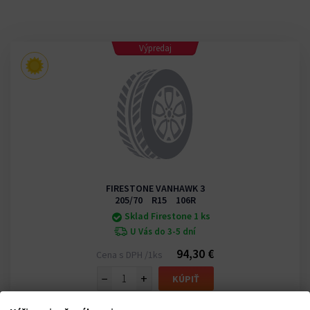
Výpredaj
FIRESTONE VANHAWK 3
205/70 R15 106R
Sklad Firestone 1 ks
U Vás do 3-5 dní
94,30 €
Cena s DPH /1ks
−
+
KÚPIŤ