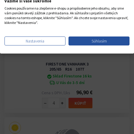
Vážime si vaše súkromie
Cookies používame na zlepšenie e-shopu a prispôsobenie jeho obsahu, aby sme
vám ponúkli skvelý zážitok z prehliadania. Ak súhlasíte s prijatím všetkých
cookies na tomto eshope, kliknite "Súhlasím". Ak chcete svoje nastavenia upraviť,
kliknite "Nastavenia".
Nastavenia
Súhlasím
FIRESTONE VANHAWK 3
205/65 R16 107T
Sklad Firestone 16 ks
U Vás do 3-5 dní
96,90 €
Cena s DPH /1ks
−
+
KÚPIŤ