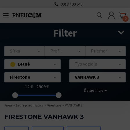
0918 490 645
0
Filter
Šírka
Profil
Priemer
Letné
Typ vozidla
Firestone
VANHAWK 3
12 € - 2909 €
Ďalšie filtre
Pneu
Letné pneumatiky
Firestone
VANHAWK 3
FIRESTONE VANHAWK 3