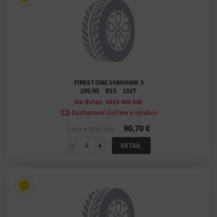
FIRESTONE VANHAWK 3
205/65 R15 102T
Na dotaz: 0918 490 645
Dostupnosť zistíme u výrobcu
90,70 €
Cena s DPH /1ks
−
+
DETAIL