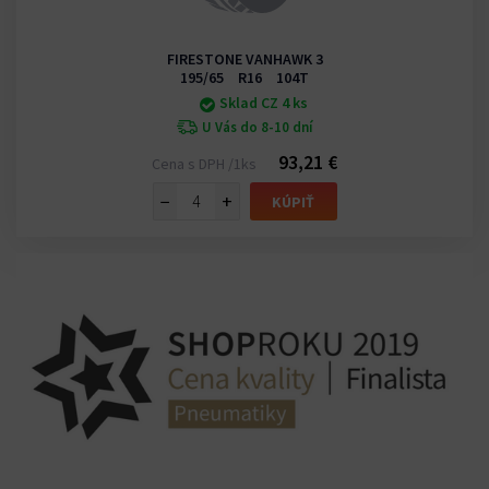
FIRESTONE VANHAWK 3
195/65 R16 104T
Sklad CZ 4 ks
U Vás do 8-10 dní
93,21 €
Cena s DPH /1ks
−
+
KÚPIŤ