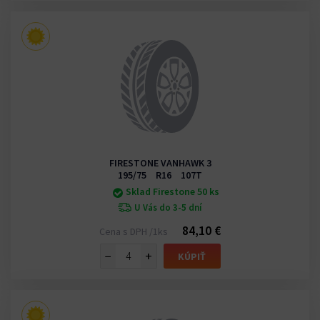
FIRESTONE VANHAWK 3
195/75 R16 107T
Sklad Firestone 50 ks
U Vás do 3-5 dní
84,10 €
Cena s DPH /1ks
−
+
KÚPIŤ