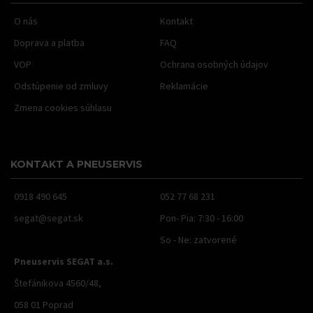
O nás
Kontakt
Doprava a platba
FAQ
VOP
Ochrana osobných údajov
Odstúpenie od zmluvy
Reklamácie
Zmena cookies súhlasu
KONTAKT A PNEUSERVIS
0918 490 645
052 77 68 231
segat@segat.sk
Pon- Pia: 7:30 - 16:00
So - Ne: zatvorené
Pneuservis SEGAT a.s.
Štefánikova 4560/48,
058 01 Poprad