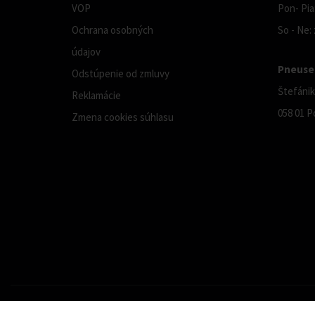
VOP
Pon- Pia:
Ochrana osobných
So - Ne:
údajov
Pneuser
Odstúpenie od zmluvy
Štefánik
Reklamácie
058 01 P
Zmena cookies súhlasu