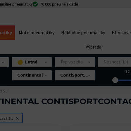
ginálne pneumatiky
70 000 pneu na sklade
atiky
Moto pneumatiky
Nákladné pneumatiky
Hliníkové
Výpredaj
Letné
Typ vozidla
Nosnosť (LI)
12 
Continental
ContiSportContact 5 J
t 5 J
INENTAL CONTISPORTCONTAC
act 5 J