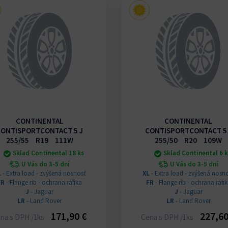
CONTINENTAL
CONTINENTAL
CONTISPORTCONTACT 5 J
CONTISPORTCONTACT 5 
255/55 R19 111W
255/50 R20 109W
Sklad Continental 18 ks
Sklad Continental 6 
U Vás do 3-5 dní
U Vás do 3-5 dní
L
- Extra load - zvýšená nosnosť
XL
- Extra load - zvýšená nosn
FR
- Flange rib - ochrana ráfika
FR
- Flange rib - ochrana ráfi
J
- Jaguar
J
- Jaguar
LR
- Land Rover
LR
- Land Rover
171,90 €
227,60
na s DPH /1ks
Cena s DPH /1ks