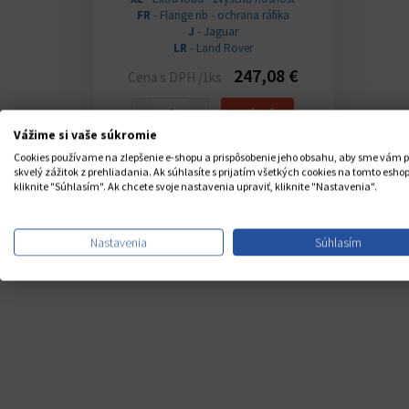
FR
- Flange rib - ochrana ráfika
J
- Jaguar
LR
- Land Rover
247,08 €
Cena s DPH /1ks
−
+
KÚPIŤ
Vážime si vaše súkromie
Cookies používame na zlepšenie e-shopu a prispôsobenie jeho obsahu, aby sme vám p
skvelý zážitok z prehliadania. Ak súhlasíte s prijatím všetkých cookies na tomto eshop
Popis
Recenzie
0
kliknite "Súhlasím". Ak chcete svoje nastavenia upraviť, kliknite "Nastavenia".
Nastavenia
Súhlasím