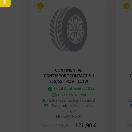
CONTINENTAL
CONTISPORTCONTACT 5 J
255/55 R19 111W
Sklad Continental 18 ks
U Vás do 3-5 dní
XL
- Extra load - zvýšená nosnosť
X
FR
- Flange rib - ochrana ráfika
J
- Jaguar
LR
- Land Rover
171,90 €
Cena s DPH /1ks
Ce