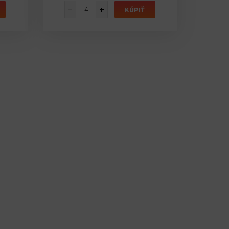
−
+
KÚPIŤ