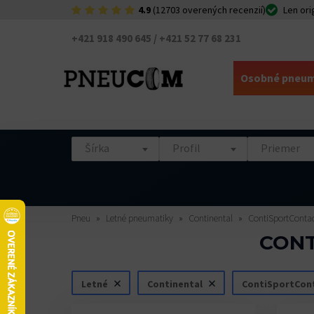
4.9
(12703 overených recenzií)
Len ori
+421 918 490 645 / +421 52 77 68 231
Osobné pneum
Šírka
Profil
Priemer
Pneu
Letné pneumatiky
Continental
ContiSportContac
CONT
Letné
Continental
ContiSportCont