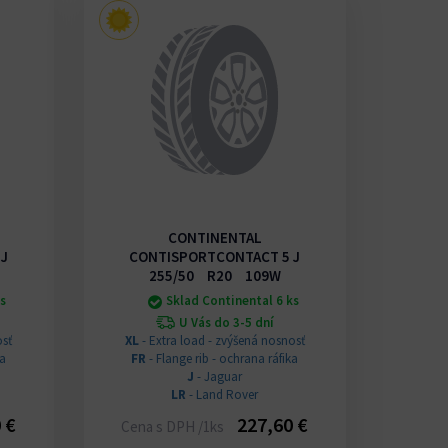
CONTINENTAL
J
CONTISPORTCONTACT 5 J
255/50 R20 109W
ks
Sklad Continental 6 ks
U Vás do 3-5 dní
osť
XL
- Extra load - zvýšená nosnosť
ka
FR
- Flange rib - ochrana ráfika
J
- Jaguar
LR
- Land Rover
 €
227,60 €
Cena s DPH /1ks