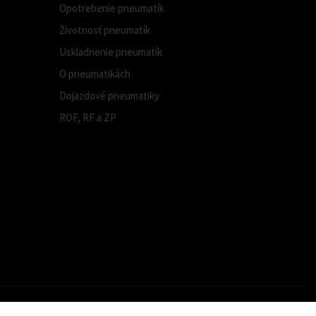
Opotrebenie pneumatík
Životnosť pneumatík
Uskladnenie pneumatík
O pneumatikách
Dojazdové pneumatiky
ROF, RF a ZP