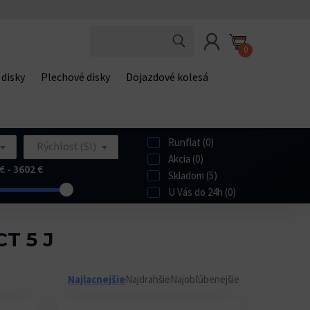
0
 disky
Plechové disky
Dojazdové kolesá
Runflat (0)
Rýchlosť (SI)
Akcia (0)
€ - 3602 €
Skladom (5)
U Vás do 24h (0)
T 5 J
Najlacnejšie
Najdrahšie
Najobľúbenejšie