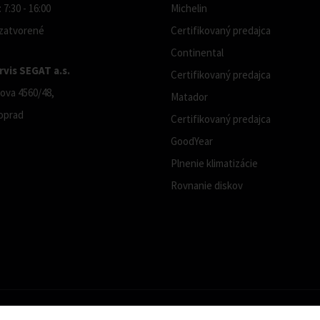
 7:30 - 16:00
Michelin
 zatvorené
Certifikovaný predajca
Continental
vis SEGAT a.s.
Certifikovaný predajca
ova 4560/48,
Matador
oprad
Certifikovaný predajca
GoodYear
Plnenie klimatizácie
Rovnanie diskov