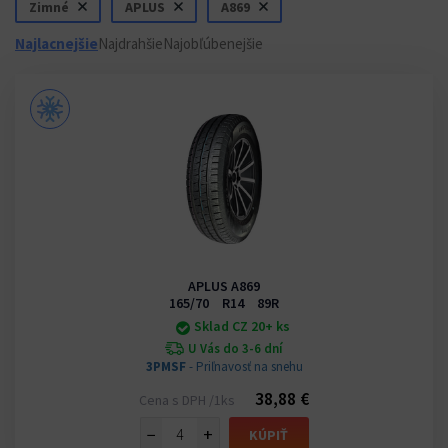
Zimné
APLUS
A869
Najlacnejšie
Najdrahšie
Najobľúbenejšie
APLUS A869
165/70 R14 89R
Sklad CZ 20+ ks
U Vás do 3-6 dní
3PMSF
- Priľnavosť na snehu
38,88 €
Cena s DPH /1ks
−
+
KÚPIŤ