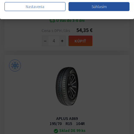
APLUS A869
Nastavenia
Súhlasím
195/65 R16 104R
Sklad CZ 20+ ks
U Vás do 3-6 dní
54,35 €
Cena s DPH /1ks
−
+
KÚPIŤ
APLUS A869
195/70 R15 104R
Sklad DE 99 ks