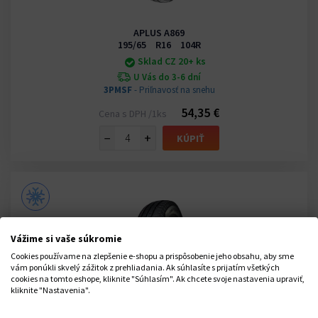
APLUS A869
195/65 R16 104R
Sklad CZ 20+ ks
U Vás do 3-6 dní
3PMSF
- Priľnavosť na snehu
54,35 €
Cena s DPH /1ks
−
+
KÚPIŤ
Vážime si vaše súkromie
Cookies používame na zlepšenie e-shopu a prispôsobenie jeho obsahu, aby sme
vám ponúkli skvelý zážitok z prehliadania. Ak súhlasíte s prijatím všetkých
cookies na tomto eshope, kliknite "Súhlasím". Ak chcete svoje nastavenia upraviť,
kliknite "Nastavenia".