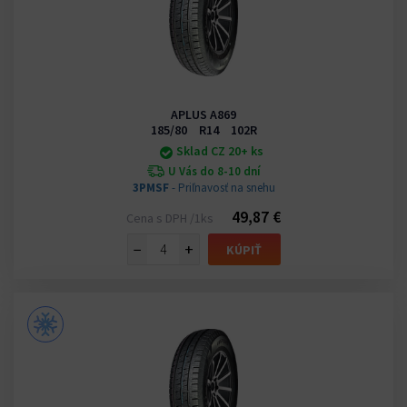
APLUS A869
185/80 R14 102R
Sklad CZ 20+ ks
U Vás do 8-10 dní
3PMSF
- Priľnavosť na snehu
49,87 €
Cena s DPH /1ks
−
+
KÚPIŤ