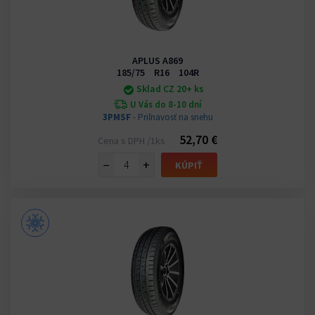
APLUS A869
185/75 R16 104R
Sklad CZ 20+ ks
U Vás do 8-10 dní
3PMSF
- Priľnavosť na snehu
52,70 €
Cena s DPH /1ks
−
+
KÚPIŤ