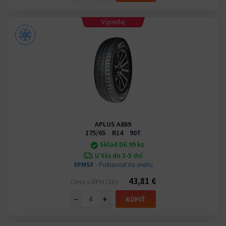
Výpredaj
APLUS A869
175/65 R14 90T
Sklad DE 99 ks
U Vás do 3-5 dní
3PMSF
- Priľnavosť na snehu
43,81 €
Cena s DPH /1ks
−
+
KÚPIŤ