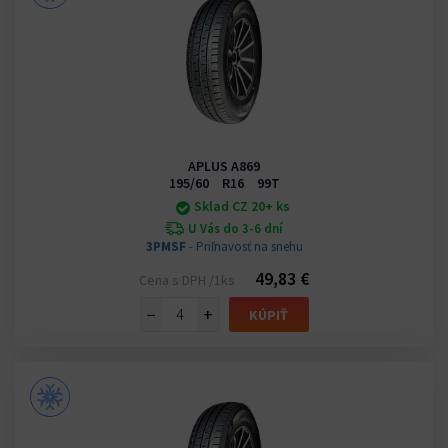
APLUS A869
195/60 R16 99T
Sklad CZ 20+ ks
U Vás do 3-6 dní
3PMSF
- Priľnavosť na snehu
49,83 €
Cena s DPH /1ks
−
+
KÚPIŤ