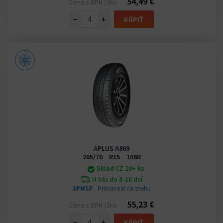
54,49 €
Cena s DPH /1ks
−
+
KÚPIŤ
APLUS A869
205/70 R15 106R
Sklad CZ 20+ ks
U Vás do 8-10 dní
3PMSF
- Priľnavosť na snehu
55,23 €
Cena s DPH /1ks
−
+
KÚPIŤ