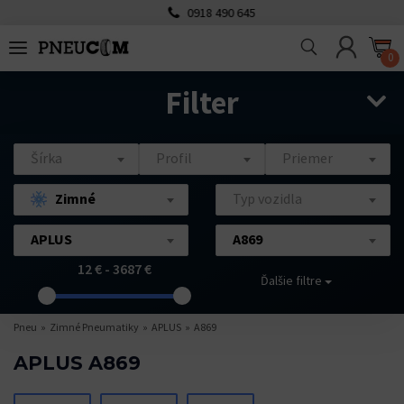
0918 490 645
0
Filter
Šírka
Profil
Priemer
Zimné
Typ vozidla
APLUS
A869
12 € - 3687 €
Ďalšie filtre
Pneu
Zimné Pneumatiky
APLUS
A869
APLUS A869