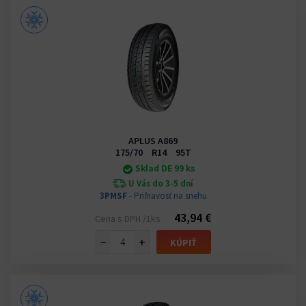
APLUS A869
175/70 R14 95T
Sklad DE 99 ks
U Vás do 3-5 dní
3PMSF
- Priľnavosť na snehu
43,94 €
Cena s DPH /1ks
−
+
KÚPIŤ