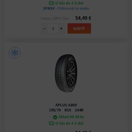
U Vás do 3-5 dní
3PMSF
- Priľnavosť na snehu
54,49 €
Cena s DPH /1ks
−
+
KÚPIŤ
APLUS A869
195/70 R15 104R
Sklad DE 99 ks
U Vás do 3-5 dní