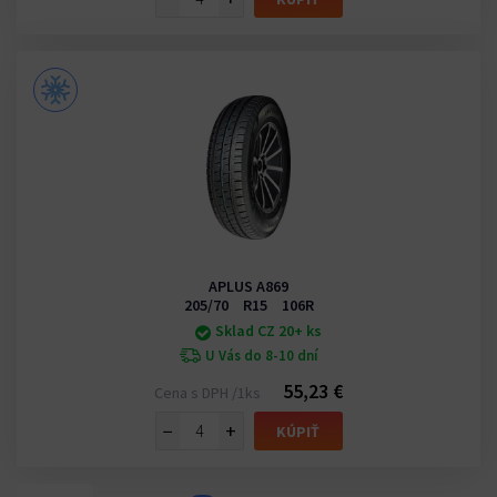
APLUS A869
205/70 R15 106R
Sklad CZ 20+ ks
U Vás do 8-10 dní
55,23 €
Cena s DPH /1ks
−
+
KÚPIŤ