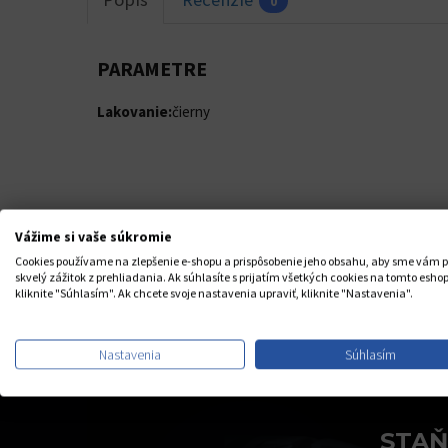
0
PARAMETRE
Lakovanie:
čierny
Vážime si vaše súkromie
Cookies používame na zlepšenie e-shopu a prispôsobenie jeho obsahu, aby sme vám p
skvelý zážitok z prehliadania. Ak súhlasíte s prijatím všetkých cookies na tomto eshop
kliknite "Súhlasím". Ak chcete svoje nastavenia upraviť, kliknite "Nastavenia".
Nastavenia
Súhlasím
STAŇ