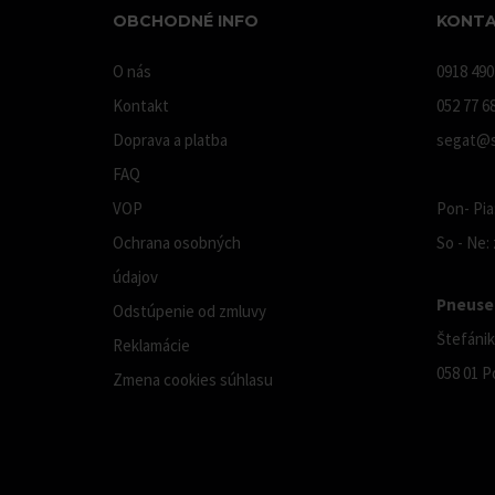
OBCHODNÉ INFO
KONTA
O nás
0918 490
Kontakt
052 77 6
Doprava a platba
segat@s
FAQ
VOP
Pon- Pia:
Ochrana osobných
So - Ne:
údajov
Pneuser
Odstúpenie od zmluvy
Štefánik
Reklamácie
058 01 P
Zmena cookies súhlasu