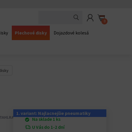
0
isky
Plechové disky
Dojazdové kolesá
disky
1. variant: Najlacnejšie pneumatiky
STAHLRAD
. MADE IN SWITZERLAND.
Na sklade 1 ks
U Vás do 1-2 dní