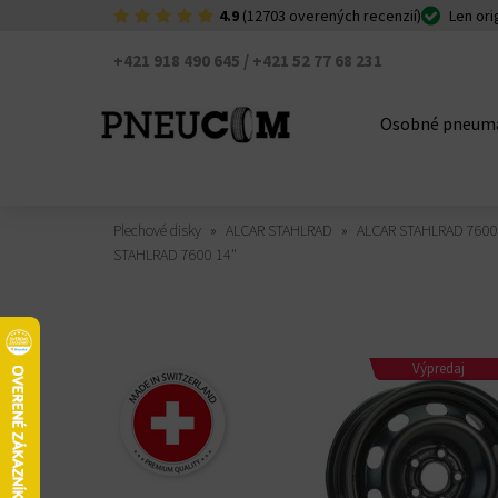
4.9
(12703 overených recenzií)
Len ori
+421 918 490 645 / +421 52 77 68 231
Osobné pneuma
Plechové disky
ALCAR STAHLRAD
ALCAR STAHLRAD 760
STAHLRAD 7600 14"
Výpredaj