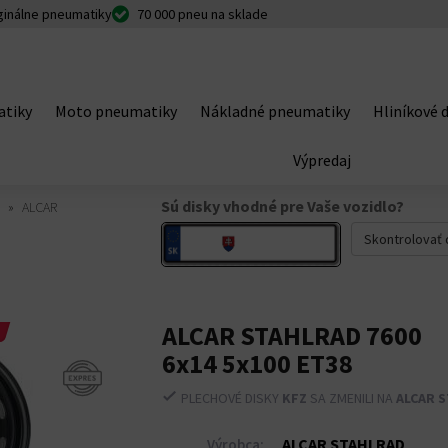
ginálne pneumatiky
70 000 pneu na sklade
tiky
Moto pneumatiky
Nákladné pneumatiky
Hliníkové d
Výpredaj
Sú disky vhodné pre Vaše vozidlo?
0
ALCAR
Skontrolovať 
ALCAR STAHLRAD 7600
6x14 5x100 ET38
PLECHOVÉ DISKY
KFZ
SA ZMENILI NA
ALCAR 
ALCAR STAHLRAD
Výrobca: