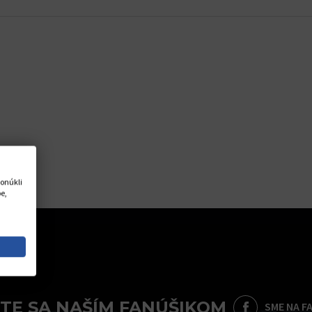
onúkli
e,
TE SA NAŠÍM FANÚŠIKOM
SME NA F