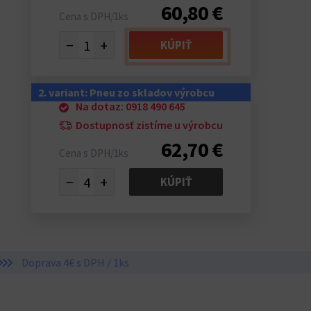
60,80 €
Cena s DPH/1ks
−
+
KÚPIŤ
2. variant: Pneu zo skladov výrobcu
Na dotaz: 0918 490 645
Dostupnosť zistíme u výrobcu
62,70 €
Cena s DPH/1ks
−
+
KÚPIŤ
Doprava 4€ s DPH / 1ks