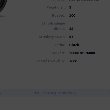
5
Počet dier:
100
Rozteč:
ET (odsadenie
38
disku):
57
Stredový otvor:
Black
Farba:
9008070176008
EAN kód:
7600
Katalógové číslo:
y
Len originálne disky