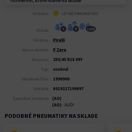
rozmerom, ktoré máme na sklade
Obdobie:
LETNÉ PNEUMATIKY
db
C
B
72
Štítok:
Pirelli
Výrobca:
P Zero
Názov dezénu:
255/45 R18 99Y
Rozmery:
osobné
Typ:
1996900
Skladové číslo:
8019227199697
EAN kód:
(AO)
Špeciálne značenie:
(AO)
- AUDI
PODOBNÉ PNEUMATIKY NA SKLADE