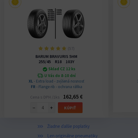
(57)
BARUM BRAVURIS 5HM
255/45 R18 103Y
Sklad CZ 12 ks
U Vás do 8-10 dní
XL
- Extra load - zvýšená nosnosť
FR
- Flange rib - ochrana ráfika
162,65 €
Cena s DPH /1ks
−
+
KÚPIŤ
Žiadne ďalšie poplatky
Len originálne pneumatiky