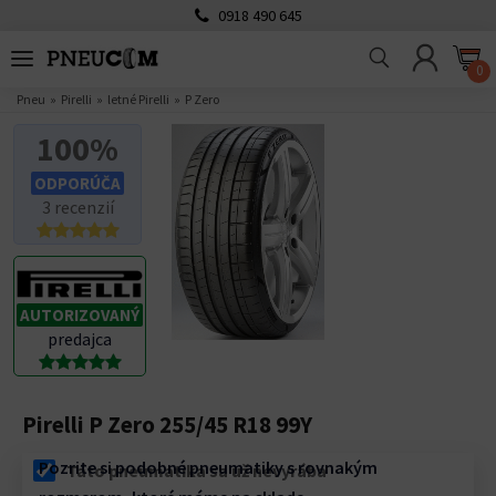
0918 490 645
0
Pneu
Pirelli
letné Pirelli
P Zero
100%
ODPORÚČA
3 recenzií
AUTORIZOVANÝ
predajca
Pirelli P Zero 255/45 R18 99Y
Pozrite si podobné pneumatiky s rovnakým
Táto pneumatika sa už nevyrába