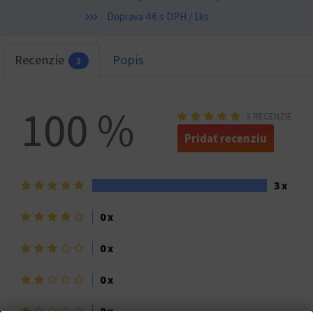
Doprava 4 € s DPH / 1ks
Recenzie
Popis
3
100 %
3 RECENZIE
Pridať recenziu
5
3 x
hviezdičiek>
4
0 x
hviezdičky
3
0 x
hviezdičky
2
0 x
hviezdičky
1
0 x