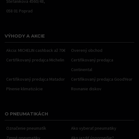
Štefánikova 4560/48,
058 01 Poprad
VÝHODY A AKCIE
Akcia: MICHELIN cashback až 70€
Overený obchod
Certifikovaný predajca Michelin
Certifikovaný predajca
Continental
Certifikovaný predajca Matador
Certifikovaný predajca GoodYear
Plnenie klimatizácie
Rovnanie diskov
O PNEUMATIKÁCH
Označenie pneumatík
Ako vyberať pneumatiky
Zimné pneumatiky
Ako jazdiť úspornejšie?