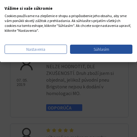
hviezdička>
Vážime si vaše súkromie
Cookies používame na zlepšenie e-shopu a prispôsobenie jeho obsahu, aby sme
vám ponúkli skvelý zážitok z prehliadania. Ak súhlasíte s prijatím všetkých
cookies na tomto eshope, kliknite "Súhlasím". Ak chcete svoje nastavenia upraviť,
ODPORÚČA
kliknite "Nastavenia".
26. 03.
2022
Nastavenia
Súhlasím
NELZE HODNOTIT, DLE
ZKUŠENOSTÍ. Druh zboží jsem si
objednal, jelikož púvodní pneu
07. 05.
2019
Brigstone nejsou k dodání v
homologaci MO.
ODPORÚČA