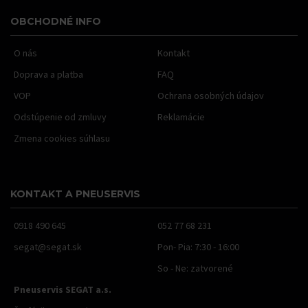
OBCHODNÉ INFO
O nás
Kontakt
Doprava a platba
FAQ
VOP
Ochrana osobných údajov
Odstúpenie od zmluvy
Reklamácie
Zmena cookies súhlasu
KONTAKT A PNEUSERVIS
0918 490 645
052 77 68 231
segat@segat.sk
Pon- Pia: 7:30 - 16:00
So - Ne: zatvorené
Pneuservis SEGAT a.s.