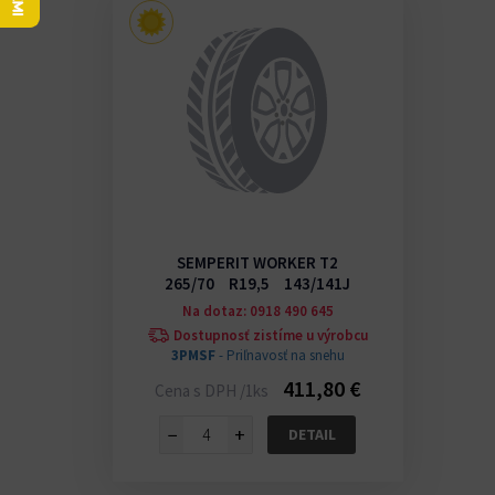
SEMPERIT WORKER T2
265/70 R19,5 143/141J
Na dotaz: 0918 490 645
Dostupnosť zistíme u výrobcu
3PMSF
- Priľnavosť na snehu
411,80 €
Cena s DPH /1ks
−
+
DETAIL