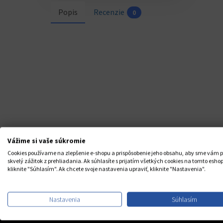
Popis
Recenzie
0
Vážime si vaše súkromie
Cookies používame na zlepšenie e-shopu a prispôsobenie jeho obsahu, aby sme vám p
skvelý zážitok z prehliadania. Ak súhlasíte s prijatím všetkých cookies na tomto eshop
kliknite "Súhlasím". Ak chcete svoje nastavenia upraviť, kliknite "Nastavenia".
Nastavenia
Súhlasím