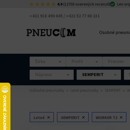
4.9
(12703 overených recenzií)
Len ori
+421 918 490 645 / +421 52 77 68 231
Osobné pneuma
Šírka
Profil
Priemer
Náprava
SEMPERIT
Nákladné pneumatiky
Letné pneumatiky
SEMPERIT
W
Letné
SEMPERIT
WORKER T2