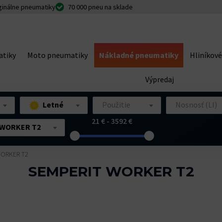
ginálne pneumatiky
70 000 pneu na sklade
tiky
Moto pneumatiky
Nákladné pneumatiky
Hliníkové
Výpredaj
Letné
Použitie
Nosnosť (LI)
21 € - 3592 €
WORKER T2
ORKER T2
SEMPERIT WORKER T2