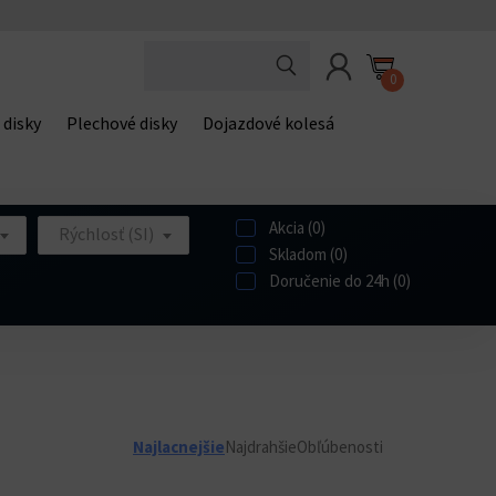
0
 disky
Plechové disky
Dojazdové kolesá
Akcia (0)
Rýchlosť (SI)
Skladom (0)
Doručenie do 24h (0)
Najlacnejšie
Najdrahšie
Obľúbenosti