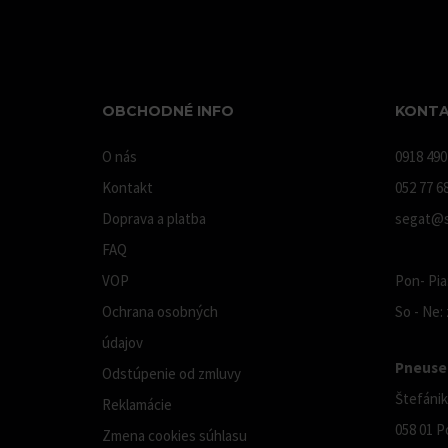
OBCHODNÉ INFO
KONTA
O nás
0918 490
Kontakt
052 77 6
Doprava a platba
segat@s
FAQ
VOP
Pon- Pia:
Ochrana osobných
So - Ne:
údajov
Pneuser
Odstúpenie od zmluvy
Štefánik
Reklamácie
058 01 P
Zmena cookies súhlasu