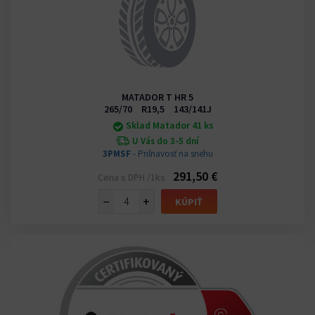
MATADOR T HR 5
265/70 R19,5 143/141J
Sklad Matador 41 ks
U Vás do 3-5 dní
3PMSF
- Priľnavosť na snehu
291,50 €
Cena s DPH /1ks
−
+
KÚPIŤ