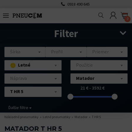
0918 490 645
0
Filter
Šírka
Profil
Priemer
Letné
Použitie
Náprava
Matador
21 € - 3592 €
T HR 5
Ďalšie filtre
Nákladné pneumatiky
Letné pneumatiky
Matador
T HR 5
MATADOR T HR 5