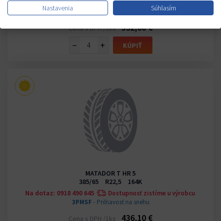
U Vás do 3-5 dní
Nastavenia
Súhlasím
3PMSF
- Priľnavosť na snehu
352,60 €
Cena s DPH /1ks
−
+
KÚPIŤ
MATADOR T HR 5
385/65 R22,5 164K
Na dotaz: 0918 490 645
Dostupnosť zistíme u výrobcu
3PMSF
- Priľnavosť na snehu
436,10 €
Cena s DPH /1ks