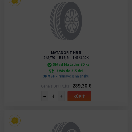
MATADOR T HR 5
245/70 R19,5 141/140K
Sklad Matador 30 ks
U Vás do 3-5 dní
3PMSF
- Priľnavosť na snehu
289,30 €
Cena s DPH /1ks
−
+
KÚPIŤ