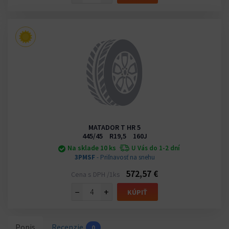
MATADOR T HR 5
445/45 R19,5 160J
Na sklade 10 ks
U Vás do 1-2 dní
3PMSF
- Priľnavosť na snehu
572,57 €
Cena s DPH /1ks
−
+
KÚPIŤ
Popis
Recenzie
0