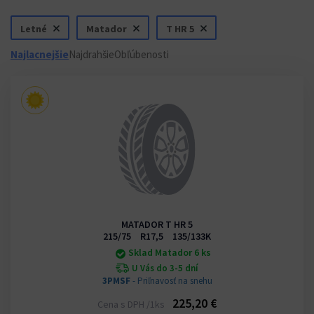
Letné
Matador
T HR 5
Najlacnejšie
Najdrahšie
Obľúbenosti
MATADOR T HR 5
215/75 R17,5 135/133K
Sklad Matador 6 ks
U Vás do 3-5 dní
3PMSF
- Priľnavosť na snehu
225,20 €
Cena s DPH /1ks