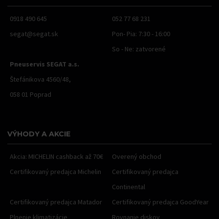
0918 490 645
052 77 68 231
segat@segat.sk
Pon- Pia: 7:30 - 16:00
So - Ne: zatvorené
Pneuservis SEGAT a.s.
Štefánikova 4560/48,
058 01 Poprad
VÝHODY A AKCIE
Akcia: MICHELIN cashback až 70€
Overený obchod
Certifikovaný predajca Michelin
Certifikovaný predajca
Continental
Certifikovaný predajca Matador
Certifikovaný predajca GoodYear
Plnenie klimatizácie
Rovnanie diskov