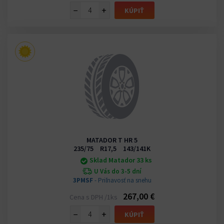
−
+
KÚPIŤ
MATADOR T HR 5
235/75 R17,5 143/141K
Sklad Matador 33 ks
U Vás do 3-5 dní
3PMSF
- Priľnavosť na snehu
267,00 €
Cena s DPH /1ks
−
+
KÚPIŤ