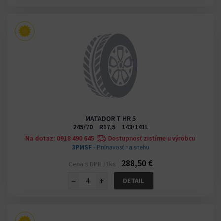
MATADOR T HR 5
245/70 R17,5 143/141L
Na dotaz: 0918 490 645
Dostupnosť zistíme u výrobcu
3PMSF
- Priľnavosť na snehu
288,50 €
Cena s DPH /1ks
−
+
DETAIL