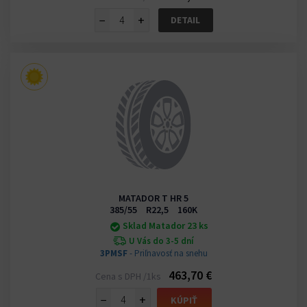
−
+
DETAIL
MATADOR T HR 5
385/55 R22,5 160K
Sklad Matador 23 ks
U Vás do 3-5 dní
3PMSF
- Priľnavosť na snehu
463,70 €
Cena s DPH /1ks
−
+
KÚPIŤ