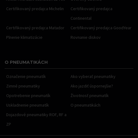
Certifikovaný predajca Michelin
Certifikovaný predajca
Continental
Certifikovaný predajca Matador
Certifikovaný predajca GoodYear
Plnenie klimatizácie
Rovnanie diskov
O PNEUMATIKÁCH
Označenie pneumatík
Ako vyberať pneumatiky
Zimné pneumatiky
Ako jazdiť úspornejšie?
Opotrebenie pneumatík
Životnosť pneumatík
Uskladnenie pneumatík
O pneumatikách
Dojazdové pneumatiky ROF, RF a
ZP