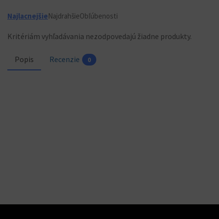
Najlacnejšie
Najdrahšie
Obľúbenosti
Kritériám vyhľadávania nezodpovedajú žiadne produkty.
Popis
Recenzie
0