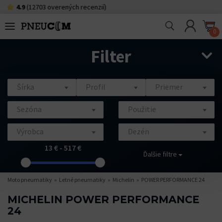
703 overených recenzií)
0918 490
0
Filter
Šírka
Profil
Priemer
Sezóna
Použitie
Výrobca
Dezén
13 € - 517 €
Ďalšie filtre
Moto pneumatiky
Letné pneumatiky
Michelin
POWER PERFORMANCE 24
MICHELIN POWER PERFORMANCE
24