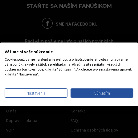
STAŇTE SA NAŠÍM FANÚŠIKOM
SME NA FACEBOOKU
Radi vám pošleme info o našich novinkách
Vážime si vaše súkromie
Cookies používame na zlepšenie e-shopu a prispôsobenie jeho obsahu, aby sme
vám ponúkli skvelý zážitok z prehliadania. Ak súhlasíte s prijatím všetkých
cookies na tomto eshope, kliknite "Súhlasím". Ak chcete svoje nastavenia upraviť,
kliknite "Nastavenia".
Nastavenia
Súhlasím
OBCHODNÉ INFO
O nás
Kontakt
Doprava a platba
FAQ
VOP
Ochrana osobných údajov