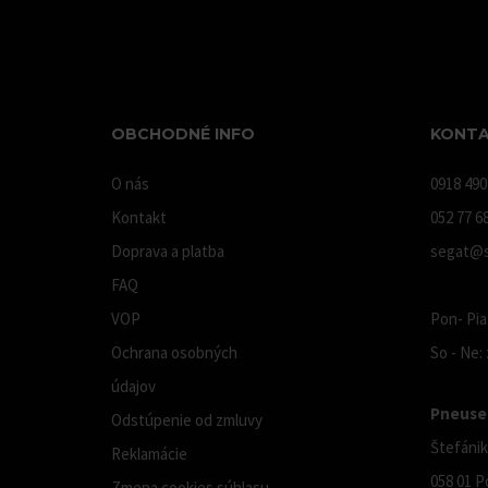
OBCHODNÉ INFO
KONTA
O nás
0918 490
Kontakt
052 77 6
Doprava a platba
segat@s
FAQ
VOP
Pon- Pia:
Ochrana osobných
So - Ne:
údajov
Pneuser
Odstúpenie od zmluvy
Štefánik
Reklamácie
058 01 P
Zmena cookies súhlasu