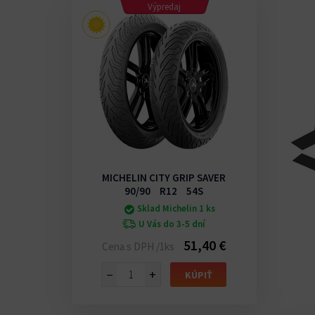
Výpredaj
MICHELIN CITY GRIP SAVER
90/90 R12 54S
Sklad Michelin 1 ks
U Vás do 3-5 dní
51,40 €
Cena s DPH /1ks
−
+
KÚPIŤ