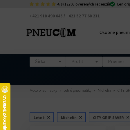
4.9
(12703 overených recenzií)
Len ori
+421 918 490 645 / +421 52 77 68 231
Osobné pneum
Šírka
Profil
Priemer
Moto pneumatiky
Letné pneumatiky
Michelin
CITY GR
Letné
Michelin
CITY GRIP SAVER