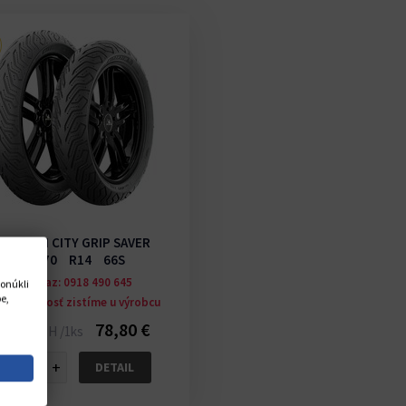
ICHELIN CITY GRIP SAVER
150/70 R14 66S
Na dotaz: 0918 490 645
onúkli
e,
Dostupnosť zistíme u výrobcu
78,80 €
ena s DPH /1ks
−
+
DETAIL