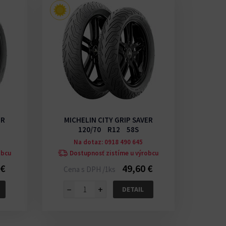
ER
MICHELIN CITY GRIP SAVER
120/70 R12 58S
Na dotaz: 0918 490 645
obcu
Dostupnosť zistíme u výrobcu
 €
49,60 €
Cena s DPH /1ks
−
+
DETAIL