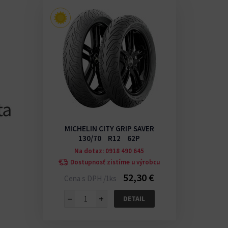
MICHELIN CITY GRIP SAVER
130/70 R12 62P
Na dotaz: 0918 490 645
Dostupnosť zistíme u výrobcu
52,30 €
Cena s DPH /1ks
−
+
DETAIL