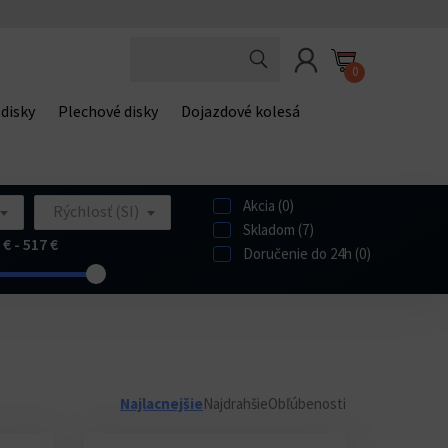
0
 disky
Plechové disky
Dojazdové kolesá
Akcia (0)
Rýchlosť (SI)
Skladom (7)
 € - 517 €
Doručenie do 24h (0)
Najlacnejšie
Najdrahšie
Obľúbenosti