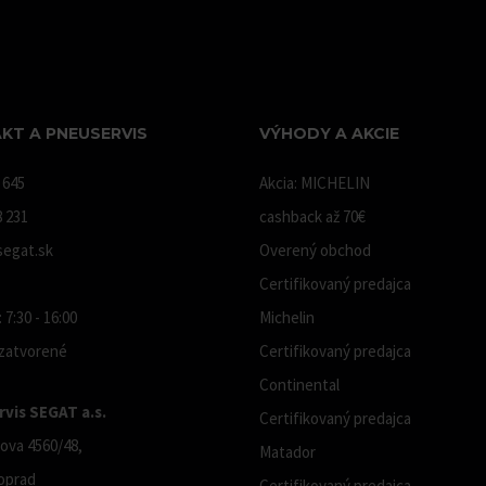
KT A PNEUSERVIS
VÝHODY A AKCIE
 645
Akcia: MICHELIN
8 231
cashback až 70€
egat.sk
Overený obchod
Certifikovaný predajca
 7:30 - 16:00
Michelin
 zatvorené
Certifikovaný predajca
Continental
vis SEGAT a.s.
Certifikovaný predajca
ova 4560/48,
Matador
oprad
Certifikovaný predajca