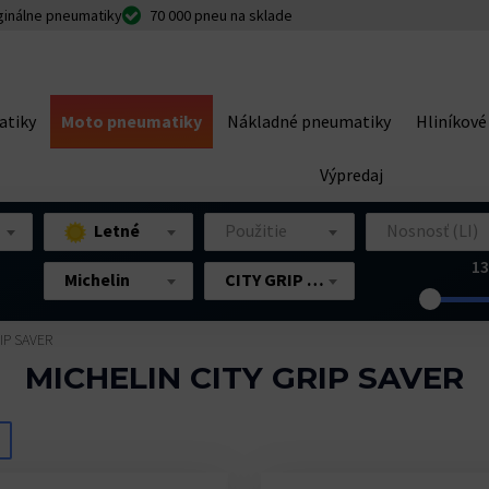
ginálne pneumatiky
70 000 pneu na sklade
atiky
Moto pneumatiky
Nákladné pneumatiky
Hliníkové
Výpredaj
Letné
Použitie
Nosnosť (LI)
13
Michelin
CITY GRIP SAVER
IP SAVER
MICHELIN CITY GRIP SAVER