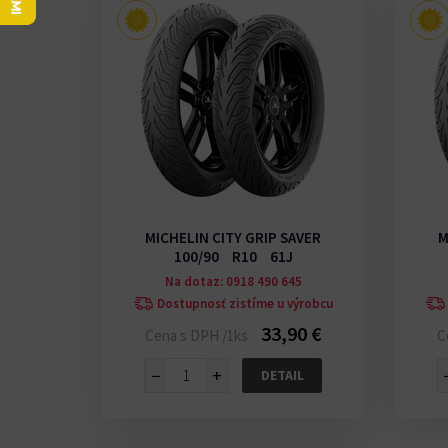
MICHELIN CITY GRIP SAVER
M
100/90 R10 61J
Na dotaz: 0918 490 645
Dostupnosť zistíme u výrobcu
33,90 €
Cena s DPH /1ks
C
−
+
DETAIL