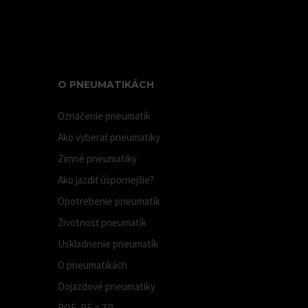
O PNEUMATIKÁCH
Označenie pneumatík
Ako vyberať pneumatiky
Zimné pneumatiky
Ako jazdiť úspornejšie?
Opotrebenie pneumatík
Životnosť pneumatík
Uskladnenie pneumatík
O pneumatikách
Dojazdové pneumatiky
ROF, RF a ZP