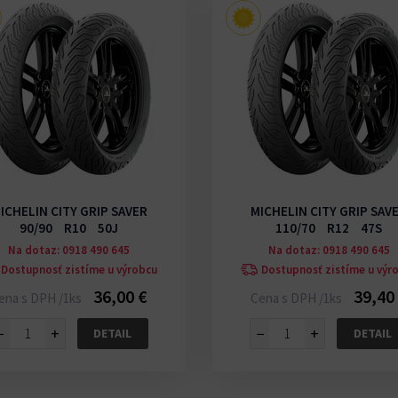
ICHELIN CITY GRIP SAVER
MICHELIN CITY GRIP SAV
90/90 R10 50J
110/70 R12 47S
Na dotaz: 0918 490 645
Na dotaz: 0918 490 645
Dostupnosť zistíme u výrobcu
Dostupnosť zistíme u výr
36,00 €
39,40
ena s DPH /1ks
Cena s DPH /1ks
−
+
−
+
DETAIL
DETAIL