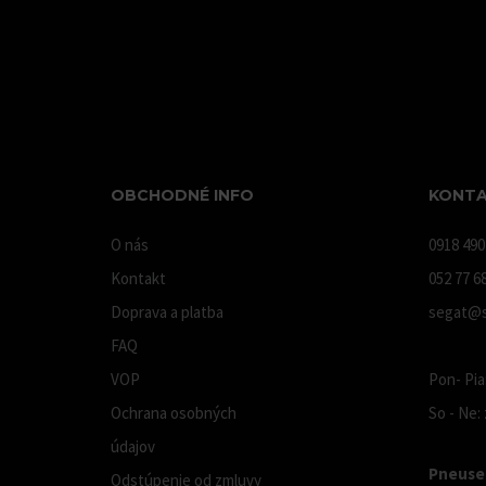
OBCHODNÉ INFO
KONTA
O nás
0918 490
Kontakt
052 77 6
Doprava a platba
segat@s
FAQ
VOP
Pon- Pia:
Ochrana osobných
So - Ne:
údajov
Pneuser
Odstúpenie od zmluvy