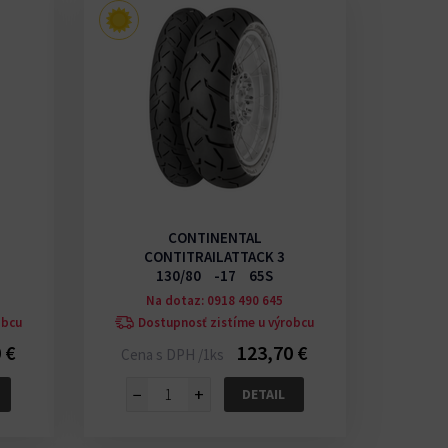
CONTINENTAL
CONTITRAILATTACK 3
130/80 -17 65S
Na dotaz: 0918 490 645
obcu
Dostupnosť zistíme u výrobcu
 €
123,70 €
Cena s DPH /1ks
−
+
DETAIL