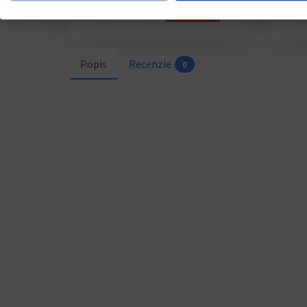
−
+
KÚPIŤ
Popis
Recenzie
0