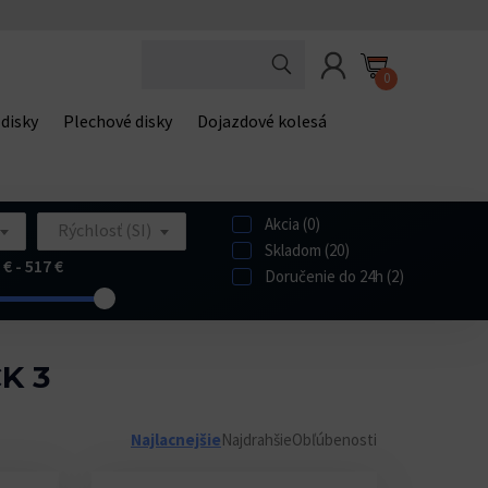
0
 disky
Plechové disky
Dojazdové kolesá
Akcia (0)
Rýchlosť (SI)
Skladom (20)
 € - 517 €
Doručenie do 24h (2)
K 3
Najlacnejšie
Najdrahšie
Obľúbenosti