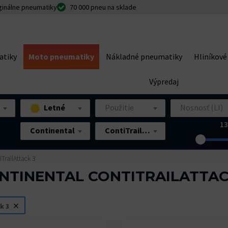
ginálne pneumatiky
70 000 pneu na sklade
atiky
Moto pneumatiky
Nákladné pneumatiky
Hliníkové
Výpredaj
Letné
Použitie
Nosnosť (LI)
13
Continental
ContiTrailAttack 3
iTrailAttack 3
NTINENTAL CONTITRAILATTAC
k 3