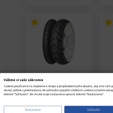
CONTINENTAL
Vážime si vaše súkromie
CONTITRAILATTACK 3
Cookies používame na zlepšenie e-shopu a prispôsobenie jeho obsahu, aby sme vám p
120/70 R19 60V
skvelý zážitok z prehliadania. Ak súhlasíte s prijatím všetkých cookies na tomto eshop
Sklad Continental 50 ks
kliknite "Súhlasím". Ak chcete svoje nastavenia upraviť, kliknite "Nastavenia".
U Vás do 3-5 dní
144,00 €
Cena s DPH /1ks
Ce
Nastavenia
Súhlasím