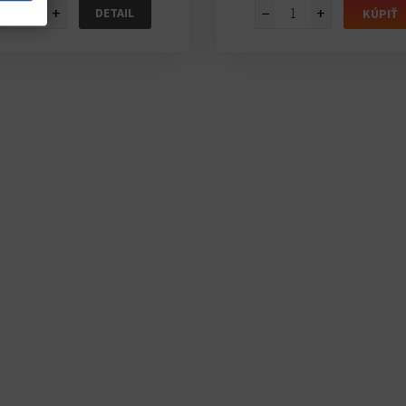
−
+
−
+
DETAIL
KÚPIŤ