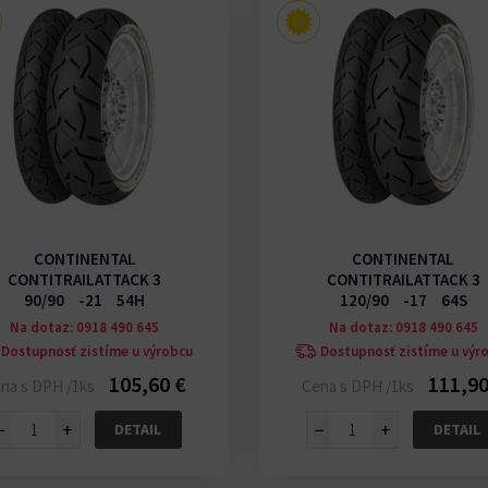
CONTINENTAL
CONTINENTAL
CONTITRAILATTACK 3
CONTITRAILATTACK 3
90/90 -21 54H
120/90 -17 64S
Na dotaz: 0918 490 645
Na dotaz: 0918 490 645
Dostupnosť zistíme u výrobcu
Dostupnosť zistíme u výr
105,60 €
111,90
na s DPH /1ks
Cena s DPH /1ks
−
+
−
+
DETAIL
DETAIL