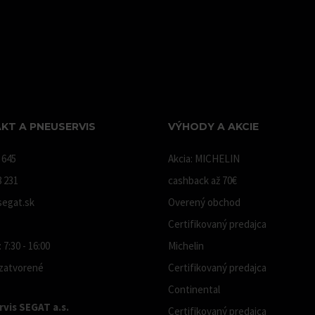
KT A PNEUSERVIS
VÝHODY A AKCIE
 645
Akcia: MICHELIN
8 231
cashback až 70€
egat.sk
Overený obchod
Certifikovaný predajca
 7:30 - 16:00
Michelin
 zatvorené
Certifikovaný predajca
Continental
vis SEGAT a.s.
Certifikovaný predajca