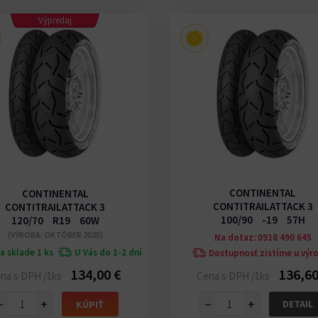
Výpredaj
CONTINENTAL
CONTINENTAL
CONTITRAILATTACK 3
CONTITRAILATTACK 3
100/90 -19 57H
120/70 R19 60W
(VÝROBA: OKTÓBER 2025)
Na dotaz: 0918 490 645
a sklade 1 ks
U Vás do 1-2 dní
Dostupnosť zistíme u výr
134,00 €
136,60
na s DPH /1ks
Cena s DPH /1ks
−
+
−
+
DETAIL
KÚPIŤ