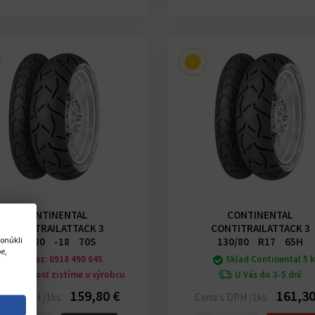
CONTINENTAL
CONTINENTAL
CONTITRAILATTACK 3
CONTITRAILATTACK 3
onúkli
140/80 -18 70S
130/80 R17 65H
e,
Na dotaz: 0918 490 645
Sklad Continental 5 
Dostupnosť zistíme u výrobcu
U Vás do 3-5 dní
159,80 €
161,30
na s DPH /1ks
Cena s DPH /1ks