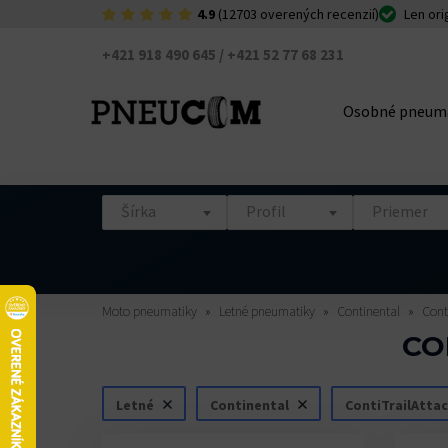
4.9
(12703 overených recenzií)
Len ori
+421 918 490 645 / +421 52 77 68 231
Osobné pneum
Šírka
Profil
Priemer
Moto pneumatiky
Letné pneumatiky
Continental
Cont
CO
Letné
Continental
ContiTrailAttac