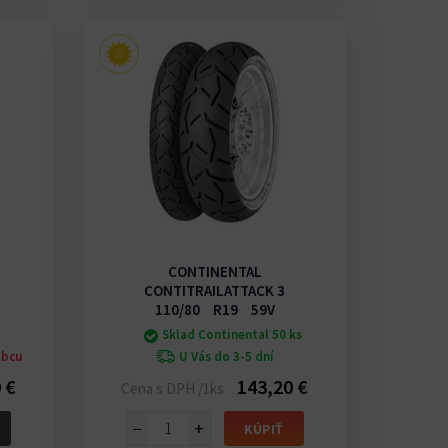
CONTINENTAL
CONTITRAILATTACK 3
110/80 R19 59V
Sklad Continental 50 ks
obcu
U Vás do 3-5 dní
 €
143,20 €
Cena s DPH /1ks
−
+
KÚPIŤ