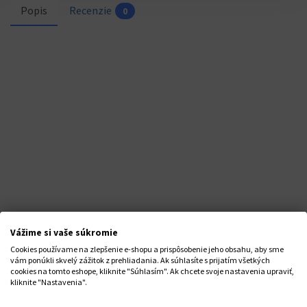
Popis
Recenzie
0
Vážime si vaše súkromie
STAŇTE SA NAŠÍM FANÚŠIKOM
Cookies používame na zlepšenie e-shopu a prispôsobenie jeho obsahu, aby sme
vám ponúkli skvelý zážitok z prehliadania. Ak súhlasíte s prijatím všetkých
cookies na tomto eshope, kliknite "Súhlasím". Ak chcete svoje nastavenia upraviť,
kliknite "Nastavenia".
SME NA FACEBOOKU