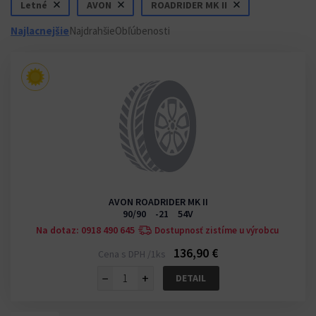
Letné
AVON
ROADRIDER MK II
Najlacnejšie
Najdrahšie
Obľúbenosti
AVON ROADRIDER MK II
90/90 -21 54V
Na dotaz: 0918 490 645
Dostupnosť zistíme u výrobcu
136,90 €
Cena s DPH /1ks
−
+
DETAIL