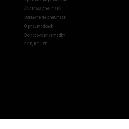
Životnosť pneumatík
Uskladnenie pneumatík
O pneumatikách
Dojazdové pneumatiky
ROF, RF a ZP