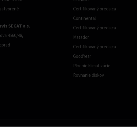
 zatvorené
Certifikovaný predajca
Continental
vis SEGAT a.s.
Certifikovaný predajca
ova 4560/48,
Matador
oprad
Certifikovaný predajca
GoodYear
Plnenie klimatizácie
Rovnanie diskov