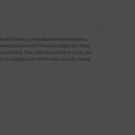
krútil hlavou pri nasadzovaní prednej pneu,
meniť servismana?! Pneu som kúpil do vlhkej
om sa šmíkal. Tam zaberá podstatne viacej ako
ím na rozpálenom asfalte ako sa bude chovať.