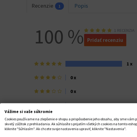
Recenzie
Popis
1
100 %
1 RECENZIA
Pridať recenziu
5
1 x
hviezdičiek>
4
0 x
hviezdičky
3
0 x
hviezdičky
2
0 x
hviezdičky
Vážime si vaše súkromie
1
0 x
Cookies používame na zlepšenie e-shopu a prispôsobenie jeho obsahu, aby sme vám p
skvelý zážitok z prehliadania. Ak súhlasíte s prijatím všetkých cookies na tomto eshop
hviezdička>
kliknite "Súhlasím". Ak chcete svoje nastavenia upraviť, kliknite "Nastavenia".