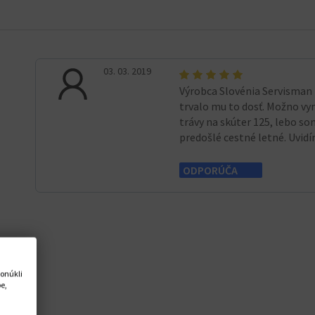
03. 03. 2019
Výrobca Slovénia Servisman 
trvalo mu to dosť. Možno vy
trávy na skúter 125, lebo s
predošlé cestné letné. Uvid
ODPORÚČA
onúkli
e,