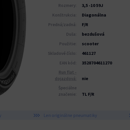
3,5 -10 59J
Rozmery:
Diagonálna
Konštrukcia:
F/R
Predná/zadná:
bezdušová
Duša:
scooter
Použitie:
461127
Skladové číslo:
3528704611270
EAN kód:
Run flat -
nie
dojazdová:
Špeciálne
TL F/R
značenie:
y
Len originálne pneumatiky