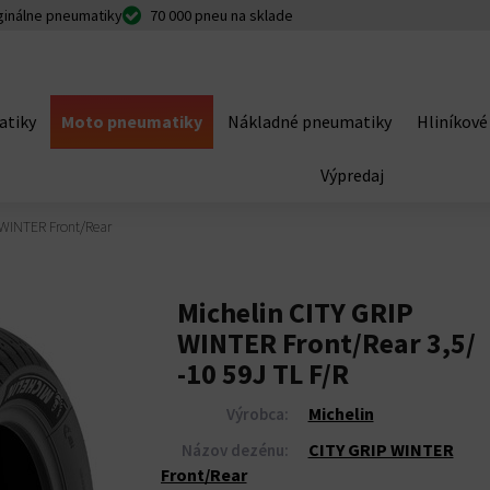
ginálne pneumatiky
70 000 pneu na sklade
atiky
Moto pneumatiky
Nákladné pneumatiky
Hliníkové
Výpredaj
 WINTER Front/Rear
Michelin CITY GRIP
WINTER Front/Rear 3,5/
-10 59J TL F/R
Michelin
Výrobca:
CITY GRIP WINTER
Názov dezénu:
Front/Rear