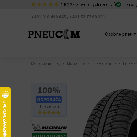
4.9
(12703 overených recenzií)
Len ori
+421 918 490 645 / +421 52 77 68 231
Osobné pneum
Moto pneumatiky
Michelin
zimné Michelin
CITY GRIP
100%
ODPORÚČA
1 recenzií
AUTORIZOVANÝ