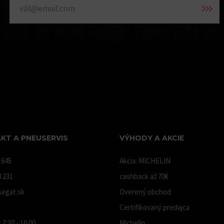
KT A PNEUSERVIS
VÝHODY A AKCIE
 645
Akcia: MICHELIN
8 231
cashback až 70€
egat.sk
Overený obchod
Certifikovaný predajca
 7:30 - 16:00
Michelin