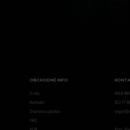
OBCHODNÉ INFO
KONTA
O nás
0918 490
Kontakt
052 77 6
Doprava a platba
segat@s
FAQ
VOP
Pon- Pia: