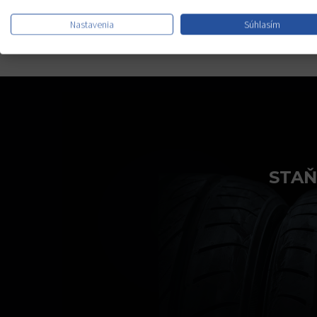
Nastavenia
Súhlasím
STAŇ