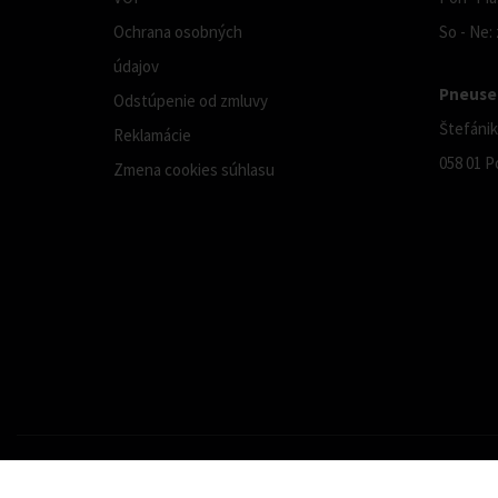
Ochrana osobných
So - Ne:
údajov
Pneuser
Odstúpenie od zmluvy
Štefánik
Reklamácie
058 01 P
Zmena cookies súhlasu